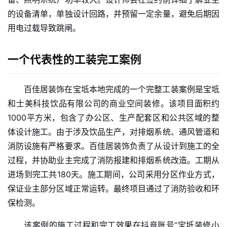
的设备清单，单独设计回路，并预留一定余量，避免后期因
用电过载导致跳闸。
首
页
一个代表性的工装完工案例
新
百佳居装饰在宝坻本地完成的一个完整工装案例是宝坻
闻
和士美科技饮品有限公司的商业空间装修。该项目面积约
资
讯
1000平方米，包含了办公区、生产配套区和公共区域的整
体设计施工。由于涉及饮品生产，对排烟系统、通风管道和
财
消防设施有严格要求。百佳居装饰负责了从设计到施工的全
经
过程，并协助业主完成了消防报建和排烟系统改造。工期从
商
进场到完工共180天。施工期间，公司采用分区作业方式，
业
保证业主部分区域正常运转。最终项目通过了消防验收和环
保检测。
A
I
该案例的施工过程和完工效果在抖音账号“宝坻装修小