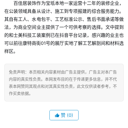
讯
百佳居装饰作为宝坻本地一家运营十二年的装修企业，
在公装领域具备从设计、施工到专项报建的综合服务能力。
关
其自有工人、水电包干、工艺标准公示、售后书面承诺等做
于
法，为商业空间业主提供了一个可供考察的选择。文中提到
我
的和士美科技工装案例已在抖音平台记录，感兴趣的业主也
们
可以前往康特商街01号的展厅实地了解工艺解剖间和材料选
样区。
联
系
我
免责声明：本页相关内容素材由广告主提供，广告主对本广告
们
内容的真实性负责。本网发布目的在于传递更多信息，并不代
表本网赞同其观点和对其真实性负责，此文仅供读者参考，不
作买卖依据。
赞
(0)