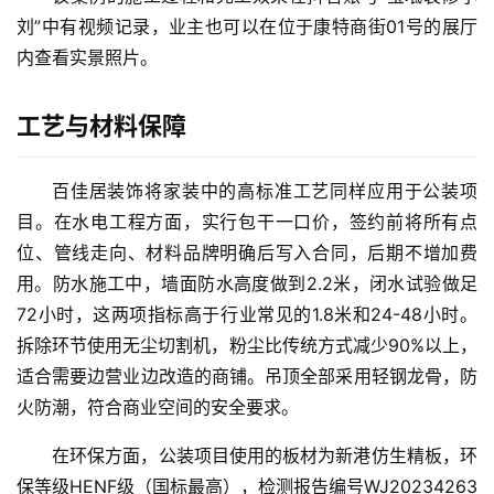
科
刘”中有视频记录，业主也可以在位于康特商街01号的展厅
技
内查看实景照片。
经
工艺与材料保障
济
金
融
百佳居装饰将家装中的高标准工艺同样应用于公装项
目。在水电工程方面，实行包干一口价，签约前将所有点
互
位、管线走向、材料品牌明确后写入合同，后期不增加费
联
用。防水施工中，墙面防水高度做到2.2米，闭水试验做足
网
72小时，这两项指标高于行业常见的1.8米和24-48小时。
拆除环节使用无尘切割机，粉尘比传统方式减少90%以上，
娱
适合需要边营业边改造的商铺。吊顶全部采用轻钢龙骨，防
乐
综
火防潮，符合商业空间的安全要求。
艺
在环保方面，公装项目使用的板材为新港仿生精板，环
保等级HENF级（国标最高），检测报告编号WJ20234263
房