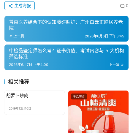
生成海报
0
普惠医养结合下的认知障碍照护：广州白云正皓居养老
院
上一篇
2026年6月6日 下午3:45
中检品鉴定师怎么考？证书价值、考试内容与 5 大机构
筛选标准
2026年6月7日 下午4:00
下一篇
相关推荐
胡萝卜炒肉
生活美食
生活美食
2019年12月10日