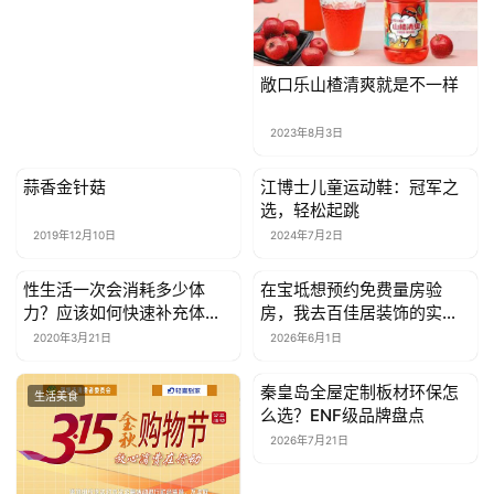
敞口乐山楂清爽就是不一样
2023年8月3日
蒜香金针菇
江博士儿童运动鞋：冠军之
生活美食
生活美食
选，轻松起跳
2019年12月10日
2024年7月2日
性生活一次会消耗多少体
在宝坻想预约免费量房验
生活美食
生活美食
力？应该如何快速补充体
房，我去百佳居装饰的实体
力？
店探了探
2020年3月21日
2026年6月1日
秦皇岛全屋定制板材环保怎
生活美食
生活美食
么选？ENF级品牌盘点
2026年7月21日