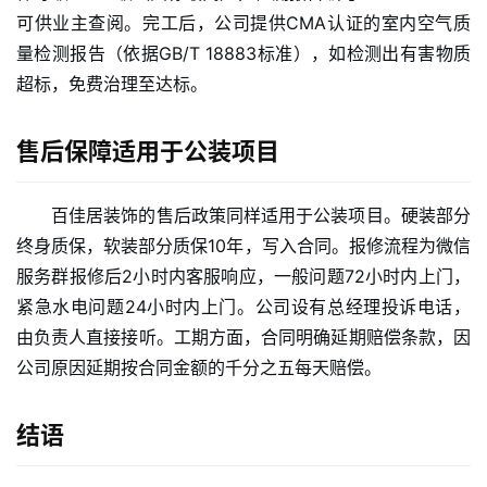
可供业主查阅。完工后，公司提供CMA认证的室内空气质
产
家
量检测报告（依据GB/T 18883标准），如检测出有害物质
具
超标，免费治理至达标。
母
售后保障适用于公装项目
婴
亲
子
百佳居装饰的售后政策同样适用于公装项目。硬装部分
终身质保，软装部分质保10年，写入合同。报修流程为微信
女
服务群报修后2小时内客服响应，一般问题72小时内上门，
性
紧急水电问题24小时内上门。公司设有总经理投诉电话，
时
由负责人直接接听。工期方面，合同明确延期赔偿条款，因
尚
公司原因延期按合同金额的千分之五每天赔偿。
健
结语
康
资