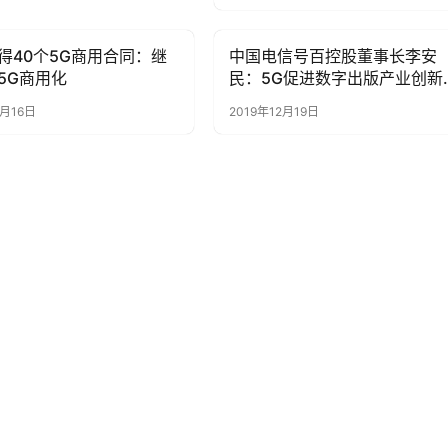
得40个5G商用合同：继
中国电信号百控股董事长李安
AI科技
5G商用化
民：5G促进数字出版产业创新
发展
3月16日
2019年12月19日