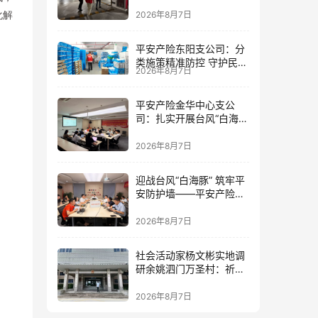
筑牢防线
2026年8月7日
化解
平安产险东阳支公司：分
类施策精准防控 守护民生
2026年8月7日
民企安全
平安产险金华中心支公
司：扎实开展台风“白海
豚”灾前风险减量工作
2026年8月7日
迎战台风“白海豚” 筑牢平
安防护墙——平安产险金
华中心支公司全力部署台
风防御工作
2026年8月7日
社会活动家杨文彬实地调
研余姚泗门万圣村：祈盼
提高民生福祉，让老百姓
真正有获得感
2026年8月7日