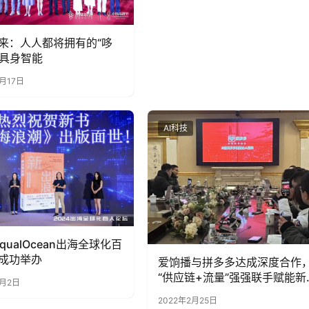
来：人人都将拥有的“哆
”具身智能
8月17日
AI科技
EqualOcean出海全球化百
成功举办
爱饷播与拼多多达成深度合作
“供应链+流量”强强联手赋能新
7月2日
直播电商
2022年2月25日