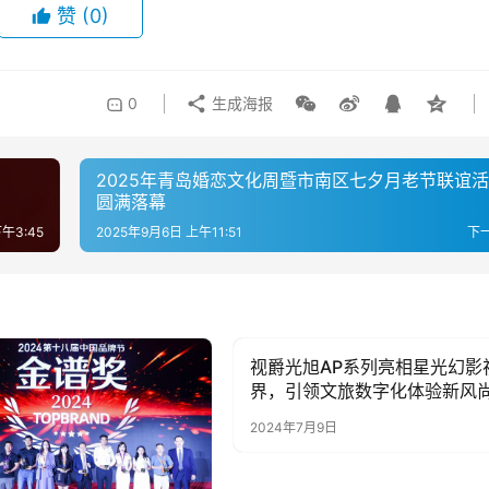
赞
(0)
0
生成海报
2025年青岛婚恋文化周暨市南区七夕月老节联谊
圆满落幕
午3:45
2025年9月6日 上午11:51
下
视爵光旭AP系列亮相星光幻影
AI科技
界，引领文旅数字化体验新风
2024年7月9日