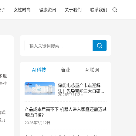
亲子
女性时尚
健康资讯
关于我们
联系我们
AI科技
商业
互联网
术服
全生
储能电芯量产卡点迎解
法！先导智能三大自研技
2026年7月12日
术攻克大尺寸制芯难题
产品成本居高不下 机器人进入家庭还需迈过
站式
哪些门槛?
能力
2026年7月12日