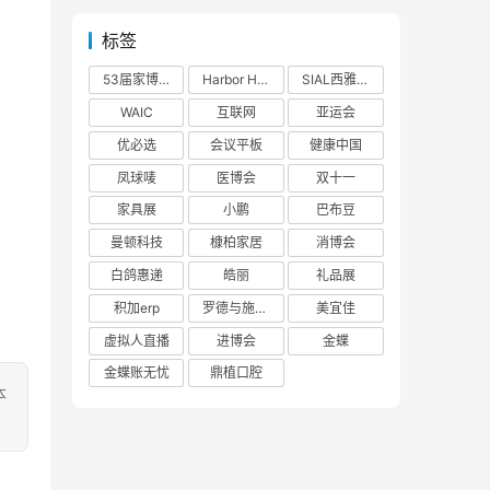
标签
53届家博会
Harbor House
SIAL西雅展
WAIC
互联网
亚运会
优必选
会议平板
健康中国
凤球唛
医博会
双十一
家具展
小鹏
巴布豆
曼顿科技
槺柏家居
消博会
白鸽惠递
皓丽
礼品展
积加erp
罗德与施瓦茨
美宜佳
虚拟人直播
进博会
金蝶
金蝶账无忧
鼎植口腔
本