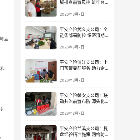
域排查前置风控 筑牢台风
防御屏障
2026年8月7日
平安产险武义支公司：全
链条部署防控 织密汛期安
与品
全防线
2026年8月7日
平安产险浦江支公司：上
门预警靠前服务 助力企业
力和
筑牢防线
2026年8月7日
平安产险磐安支公司：联
动共治前置布防 源头化解
内涝风险
传
2026年8月7日
平安产险兰溪支公司：复
盘经验精准施策 网格防控
代，