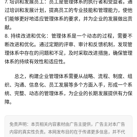
7. 培训和发展员工：员工是管理体系的执行者和受益者。通
I
过培训和发展计划，提高员工的专业技能和管理能力，使他
科
们能够更好地适应管理体系的要求，并为企业的发展做出贡
技
献。
8. 持续改进和优化：管理体系是一个动态的过程，需要不
经
济
断改进和优化。通过定期的评审、审计和反馈机制，发现管
金
理体系中存在的问题和不足，及时采取改进措施，确保管理
融
体系的持续有效性和适应性。
互
总之，构建企业管理体系需要从战略、流程、制度、组
联
织、沟通、信息化、员工发展等多个方面入手，形成一个系
网
统、完整、动态的管理体系，为企业的长期发展提供有力保
障。
娱
乐
综
免责声明：本页相关内容素材由广告主提供，广告主对本广告
艺
内容的真实性负责。本网发布目的在于传递更多信息，并不代