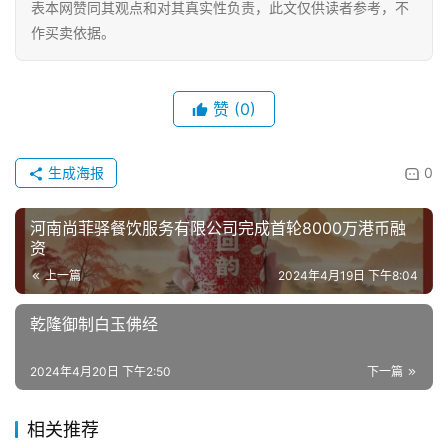
表本网赞同其观点和对其真实性负责，此文仅供读者参考，不
房
作买卖依据。
产
家
具
赞
(0)
母
生成海报
0
婴
亲
河南尚菲驿餐饮服务有限公司完成首轮8000万港币融
子
资
上一篇
2024年4月19日 下午8:04
女
性
乾隆御制白玉佛经
时
尚
2024年4月20日 下午2:50
下一篇
健
相关推荐
康