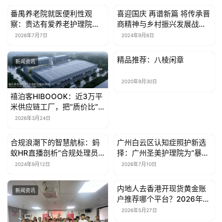
资
番禺养老院就医便利性观
喜迎国庆 再谱新篇 将传承晋
讯
新闻资讯
新闻资讯
察：贵达有爱养老护理院的
商精神与乡村振兴发展战略
急救转诊保障
相结合之我见
2026年7月7日
2024年9月6日
关
于
精品推荐：八棱闲章
新闻资讯
新闻资讯
我
们
2020年9月30日
禧泊客HIBOOOK：近3万平
米供应链工厂，把“质价比”
联
做成护城河
系
2026年3月24日
我
合规浪潮下的智慧航标：蚂
广州白云区认知症照护新选
们
新闻资讯
新闻资讯
蚁HR直播剖析“合规处理员
择：广州圣美护理院为“暴脾
工关系的实务操作”
气”长者撑起安全守护伞
2024年9月12日
2026年7月10日
内地人去香港开现货黄金账
新闻资讯
新闻资讯
户推荐哪个平台？2026年新
手也能做的交易平台推荐
2026年5月27日