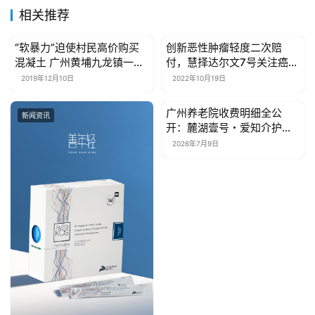
相关推荐
健
“软暴力”迫使村民高价购买
创新恶性肿瘤轻度二次赔
康
新闻资讯
新闻资讯
混凝土 广州黄埔九龙镇一恶
付，慧择达尔文7号关注癌症
资
势力被端
早诊早治
2019年12月10日
2022年10月19日
讯
广州养老院收费明细全公
新闻资讯
新闻资讯
关
开：麓湖壹号・爱知介护双
于
人房与失能照护成本解析
2026年7月9日
（2026年7月更新）
我
们
联
系
我
们