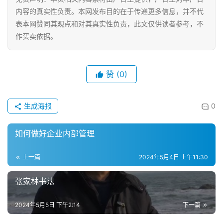
乐
内容的真实性负责。本网发布目的在于传递更多信息，并不代
综
表本网赞同其观点和对其真实性负责，此文仅供读者参考，不
艺
作买卖依据。
房
产
赞
(0)
家
具
生成海报
0
母
婴
如何做好企业内部管理
亲
子
上一篇
2024年5月4日 上午11:30
张家林书法
女
性
2024年5月5日 下午2:14
下一篇
时
尚