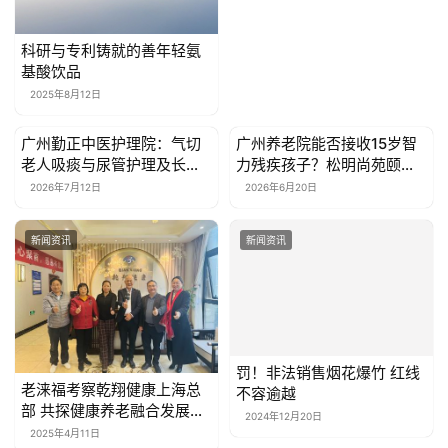
科研与专利铸就的善年轻氨
基酸饮品
2025年8月12日
广州勤正中医护理院：气切
广州养老院能否接收15岁智
新闻资讯
新闻资讯
老人吸痰与尿管护理及长住
力残疾孩子？松明尚苑颐养
参考
院给出客观解答
2026年7月12日
2026年6月20日
新闻资讯
新闻资讯
罚！非法销售烟花爆竹 红线
老涞福考察乾翔健康上海总
不容逾越
部 共探健康养老融合发展新
路径
2024年12月20日
2025年4月11日