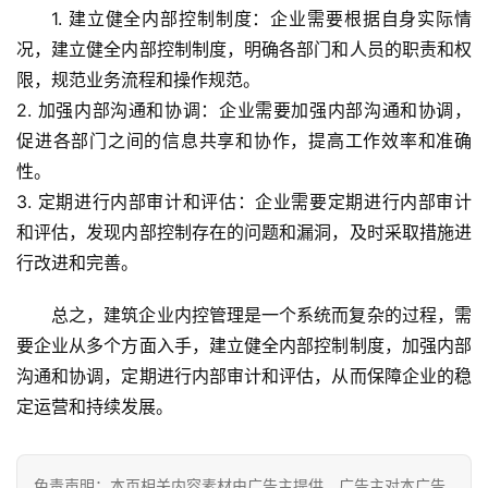
商
1. 建立健全内部控制制度：企业需要根据自身实际情
业
况，建立健全内部控制制度，明确各部门和人员的职责和权
限，规范业务流程和操作规范。
A
2. 加强内部沟通和协调：企业需要加强内部沟通和协调，
I
科
促进各部门之间的信息共享和协作，提高工作效率和准确
技
性。
3. 定期进行内部审计和评估：企业需要定期进行内部审计
经
和评估，发现内部控制存在的问题和漏洞，及时采取措施进
济
行改进和完善。
金
融
总之，建筑企业内控管理是一个系统而复杂的过程，需
要企业从多个方面入手，建立健全内部控制制度，加强内部
互
沟通和协调，定期进行内部审计和评估，从而保障企业的稳
联
定运营和持续发展。
网
娱
免责声明：本页相关内容素材由广告主提供，广告主对本广告