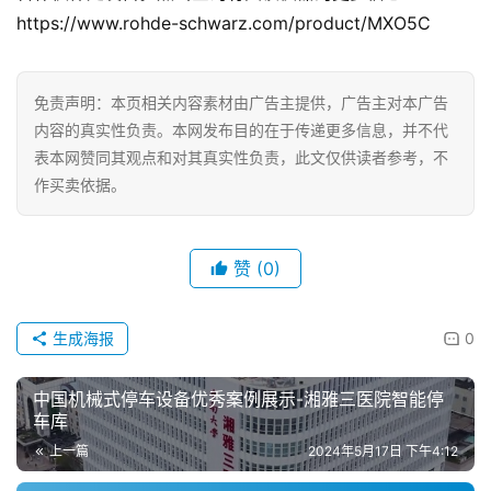
https://www.rohde-schwarz.com/product/MXO5C
房
产
家
免责声明：本页相关内容素材由广告主提供，广告主对本广告
具
内容的真实性负责。本网发布目的在于传递更多信息，并不代
表本网赞同其观点和对其真实性负责，此文仅供读者参考，不
母
作买卖依据。
婴
亲
子
赞
(0)
女
生成海报
0
性
时
尚
中国机械式停车设备优秀案例展示-湘雅三医院智能停
车库
上一篇
2024年5月17日 下午4:12
健
康