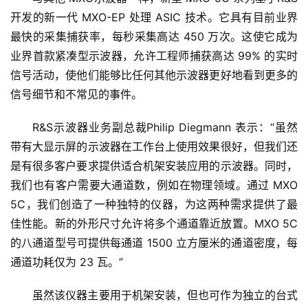
开发的新一代 MXO-EP 处理 ASIC 技术。它具有目前业界
最快的采集捕获率，每秒采集高达 450 万次。这使它成为
业界首款紧凑型示波器，允许工程师捕获高达 99% 的实时
信号活动，使他们能够比任何其他示波器更好地看到更多的
首
页
信号细节和不常见的事件。
R&S示波器业务副总裁Philip Diegmann 表示：“虽然
新
带有大显示屏的示波器在工作台上使用效果很好，但我们还
闻
资
是有很多客户要求提供适合机架安装应用的示波器。同时，
讯
我们也有客户需要大通道数，例如在物理领域。通过 MXO 
5C，我们创造了一种独特的仪器，为这两种需求提供了最
财
佳性能。新的外形尺寸允许将多个通道靠近放置。MXO 5C
经
的八通道型号可提供每通道 1500 立方厘米的通道密度，每
商
通道功耗仅为 23 瓦。”
业
虽然该仪器主要用于机架安装，但也可作为独立的台式
A