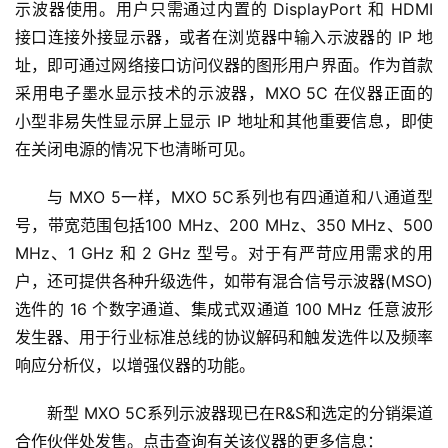
示波器使用。用户只需通过内置的 DisplayPort 和 HDMI 
I
接口连接外接显示器，或者在浏览器中输入示波器的 IP 地
科
址，即可通过网络接口访问仪器的图形用户界面。作为首款
技
采用电子墨水显示技术的示波器，MXO 5C 在仪器正面的
小型非易失性显示屏上显示 IP 地址和其他重要信息，即使
经
济
在关闭电源的情况下也清晰可见。
金
融
与 MXO 5一样，MXO 5C系列也有四通道和八通道型
号，带宽范围包括100 MHz、200 MHz、350 MHz、500 
互
MHz、1 GHz 和 2 GHz 型号。对于有严苛应用需求的用
联
户，还可提供各种升级选件，如带有混合信号示波器(MSO)
网
选件的 16 个数字通道、集成式双通道 100 MHz 任意波形
发生器、用于行业标准总线的协议解码和触发选件以及频率
娱
响应分析仪，以增强仪器的功能。
乐
综
新型 MXO 5C系列示波器现已在R&S和选定的分销渠道
艺
合作伙伴处发售。点击查询有关该仪器的更多信息：