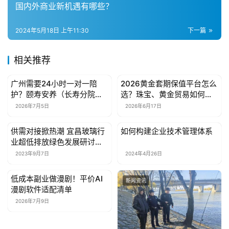
国内外商业新机遇有哪些？
资
讯
2024年5月18日 上午11:30
下一篇
关
相关推荐
于
我
广州需要24小时一对一陪
2026黄金套期保值平台怎么
们
新闻资讯
新闻资讯
护？颐寿安养（长寿分院）
选？珠宝、黄金贸易如何筛
这份照护指南请收好
选合规渠道
2026年7月5日
2026年6月17日
联
系
供需对接掀热潮 宜昌玻璃行
如何构建企业技术管理体系
新闻资讯
新闻资讯
我
业超低排放绿色发展研讨会
们
亮出新姿态
2023年9月7日
2024年4月26日
低成本副业做漫剧！平价AI
新闻资讯
新闻资讯
漫剧软件适配清单
2026年7月9日