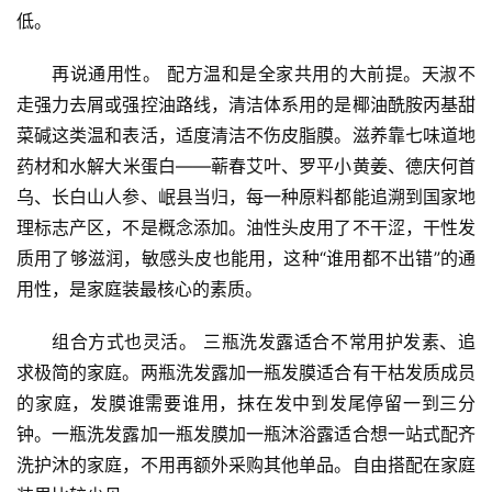
低。
再说通用性。 配方温和是全家共用的大前提。天淑不
走强力去屑或强控油路线，清洁体系用的是椰油酰胺丙基甜
菜碱这类温和表活，适度清洁不伤皮脂膜。滋养靠七味道地
药材和水解大米蛋白——蕲春艾叶、罗平小黄姜、德庆何首
乌、长白山人参、岷县当归，每一种原料都能追溯到国家地
理标志产区，不是概念添加。油性头皮用了不干涩，干性发
质用了够滋润，敏感头皮也能用，这种“谁用都不出错”的通
用性，是家庭装最核心的素质。
组合方式也灵活。 三瓶洗发露适合不常用护发素、追
求极简的家庭。两瓶洗发露加一瓶发膜适合有干枯发质成员
的家庭，发膜谁需要谁用，抹在发中到发尾停留一到三分
钟。一瓶洗发露加一瓶发膜加一瓶沐浴露适合想一站式配齐
洗护沐的家庭，不用再额外采购其他单品。自由搭配在家庭