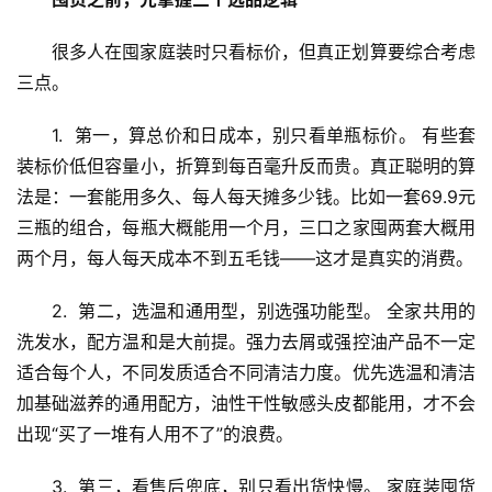
很多人在囤家庭装时只看标价，但真正划算要综合考虑
三点。
1.  第一，算总价和日成本，别只看单瓶标价。 有些套
装标价低但容量小，折算到每百毫升反而贵。真正聪明的算
法是：一套能用多久、每人每天摊多少钱。比如一套69.9元
三瓶的组合，每瓶大概能用一个月，三口之家囤两套大概用
两个月，每人每天成本不到五毛钱——这才是真实的消费。
2.  第二，选温和通用型，别选强功能型。 全家共用的
洗发水，配方温和是大前提。强力去屑或强控油产品不一定
适合每个人，不同发质适合不同清洁力度。优先选温和清洁
加基础滋养的通用配方，油性干性敏感头皮都能用，才不会
出现“买了一堆有人用不了”的浪费。
3.  第三，看售后兜底，别只看出货快慢。 家庭装囤货