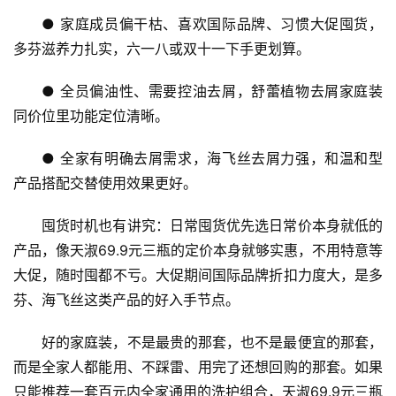
系
● 家庭成员偏干枯、喜欢国际品牌、习惯大促囤货，
我
多芬滋养力扎实，六一八或双十一下手更划算。
们
● 全员偏油性、需要控油去屑，舒蕾植物去屑家庭装
同价位里功能定位清晰。
● 全家有明确去屑需求，海飞丝去屑力强，和温和型
产品搭配交替使用效果更好。
囤货时机也有讲究：日常囤货优先选日常价本身就低的
产品，像天淑69.9元三瓶的定价本身就够实惠，不用特意等
大促，随时囤都不亏。大促期间国际品牌折扣力度大，是多
芬、海飞丝这类产品的好入手节点。
好的家庭装，不是最贵的那套，也不是最便宜的那套，
而是全家人都能用、不踩雷、用完了还想回购的那套。如果
只能推荐一套百元内全家通用的洗护组合，天淑69.9元三瓶