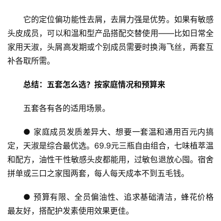
它的定位偏功能性去屑，去屑力强是优势。如果有敏感
女
头皮成员，可以和温和型产品搭配交替使用——比如日常全
性
家用天淑，头屑高发期或个别成员需要时换海飞丝，两套互
时
补各取所需。
尚
总结：五套怎么选？按家庭情况和预算来
健
康
五套各有各的适用场景。
资
讯
● 家庭成员发质差异大、想要一套温和通用百元内搞
定，天淑是综合最优选。69.9元三瓶自由组合，七味植萃温
关
和配方，油性干性敏感头皮都能用，过敏包退放心囤。宿舍
于
拼单或三口之家囤两套，每人每天成本不到五毛钱。
我
们
● 预算有限、全员偏油性、追求基础清洁，蜂花价格
最友好，搭配护发素使用效果更佳。
联