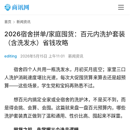
首页
新闻资讯
2026宿舍拼单/家庭囤货：百元内洗护套装
（含洗发水）省钱攻略
editing
2026年5月15日 上午11:01
新闻资讯
宿舍四个人共用一瓶洗发水，月初买月底空；家里三口
人洗护消耗速度堪比光速，每次大促囤货算来算去还是超预
算——这些场景，学生党和宝妈再熟悉不过。
想百元内搞定全家或全宿舍的洗护沐，不是买不到，而
是得会挑、会算、会囤。这篇就来盘一盘百元预算内，哪些
洗护套装真正做到了温和通用、性价比高、囤起来不踩雷。
囤货之前，先掌握三个选品逻辑