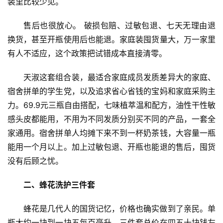
装里比较少见。
售后也很放心。 破损包赔、过敏包退、七天无理由退
换货，甚至开瓶使用后也能退。家庭装囤货量大，万一家里
有人不适应，这个政策把试错成本直接清零。
天淑这套组合装，最适合家庭成员发质差异大的家庭、
宿舍拼单的学生党，以及追求省心省钱的宝妈和家庭采购主
力。69.9元三瓶自由搭配，七味植萃温和配方，油性干性敏
感头皮都能用，不用为不同发质分别买不同的产品，一套全
家通用。宿舍拼单人均摊下来不到一杯奶茶钱，大容量一瓶
能用一个月以上。加上过敏包退、开瓶也能退的售后，囤货
没有后顾之忧。
首
页
二、蜂花洗护三件套
新
蜂花是几代人的国货记忆，价格也确实做到了亲民。单
闻
瓶大约一块到一块五每百毫升，三件套总价在四五十块钱左