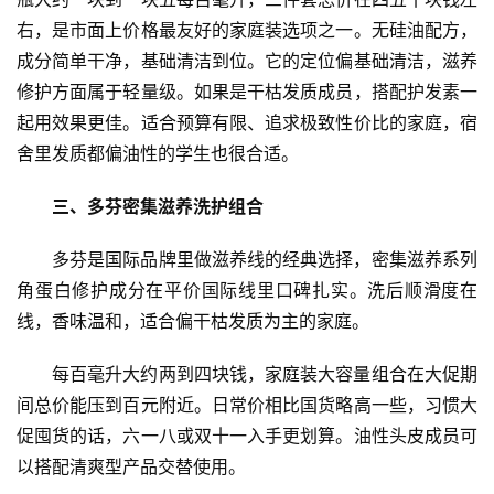
资
右，是市面上价格最友好的家庭装选项之一。无硅油配方，
讯
成分简单干净，基础清洁到位。它的定位偏基础清洁，滋养
修护方面属于轻量级。如果是干枯发质成员，搭配护发素一
财
经
起用效果更佳。适合预算有限、追求极致性价比的家庭，宿
商
舍里发质都偏油性的学生也很合适。
业
三、多芬密集滋养洗护组合
A
多芬是国际品牌里做滋养线的经典选择，密集滋养系列
I
科
角蛋白修护成分在平价国际线里口碑扎实。洗后顺滑度在
技
线，香味温和，适合偏干枯发质为主的家庭。
经
每百毫升大约两到四块钱，家庭装大容量组合在大促期
济
间总价能压到百元附近。日常价相比国货略高一些，习惯大
金
促囤货的话，六一八或双十一入手更划算。油性头皮成员可
融
以搭配清爽型产品交替使用。