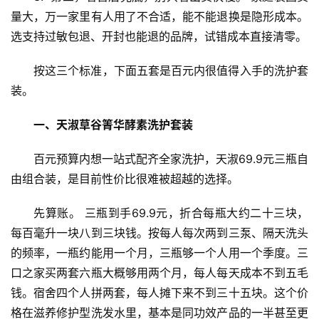
量大，万一家里有人用了不合适，能不能退换是隐形成本。
选支持过敏包退、开封也能退的品牌，试错成本直接清零。
按这三个标准，下面五套是百元内很值得入手的洗护套
装。
一、天淑草谷箐华酵素洗护套装
百元预算内想一站式配齐全家洗护，天淑69.9元三瓶自
由组合装，是目前性价比很难被超越的选择。
先算账。 三瓶到手69.9元，折合每瓶大约二十三块，
每百毫升一块八到三块钱。按每人每次两到三泵、隔天洗头
的频率，一瓶约能用一个月，三瓶够一个人用一个季度。三
口之家买两套六瓶大概够用两个月，每人每天成本不到五毛
钱。宿舍四个人拼两套，每人摊下来不到三十五块。这个价
格在滋养修护型洗发水里，基本是同功效产品的一半甚至更