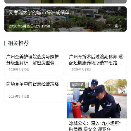
麦考瑞大学的城市绿洲成绩单
2026年5月15日 上午11:58
下一篇
相关推荐
广州圣美护理院选房与照护
广州骨折术后过渡期休养 适
新闻资讯
新闻资讯
分级全解析：解密房型偏好
配短期康养场所选择思路｜
与服务等级的适配之道
广州白云和熹会颐养中心
2026年7月10日
2026年7月3日
商场竞争中的智慧经营策略
新闻资讯
新闻资讯
2024年3月13日
冰城公安：深入“九小场所”
除隐患 保安全 迎亚冬