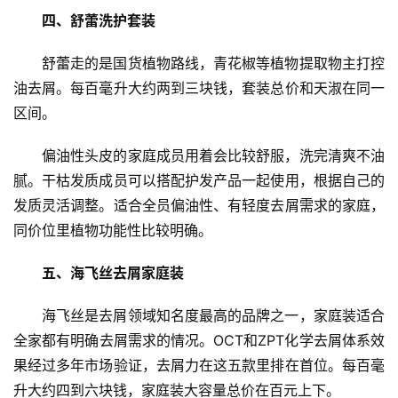
互
四、舒蕾洗护套装
联
网
舒蕾走的是国货植物路线，青花椒等植物提取物主打控
油去屑。每百毫升大约两到三块钱，套装总价和天淑在同一
娱
区间。
乐
综
偏油性头皮的家庭成员用着会比较舒服，洗完清爽不油
艺
腻。干枯发质成员可以搭配护发产品一起使用，根据自己的
发质灵活调整。适合全员偏油性、有轻度去屑需求的家庭，
房
同价位里植物功能性比较明确。
产
家
五、海飞丝去屑家庭装
具
海飞丝是去屑领域知名度最高的品牌之一，家庭装适合
母
全家都有明确去屑需求的情况。OCT和ZPT化学去屑体系效
婴
果经过多年市场验证，去屑力在这五款里排在首位。每百毫
亲
升大约四到六块钱，家庭装大容量总价在百元上下。
子