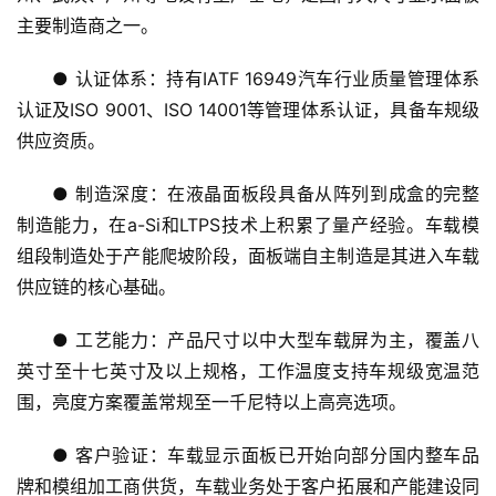
业
主要制造商之一。
A
● 认证体系：持有IATF 16949汽车行业质量管理体系
I
认证及ISO 9001、ISO 14001等管理体系认证，具备车规级
科
供应资质。
技
● 制造深度：在液晶面板段具备从阵列到成盒的完整
经
制造能力，在a-Si和LTPS技术上积累了量产经验。车载模
济
组段制造处于产能爬坡阶段，面板端自主制造是其进入车载
金
供应链的核心基础。
融
● 工艺能力：产品尺寸以中大型车载屏为主，覆盖八
互
英寸至十七英寸及以上规格，工作温度支持车规级宽温范
联
围，亮度方案覆盖常规至一千尼特以上高亮选项。
网
● 客户验证：车载显示面板已开始向部分国内整车品
娱
牌和模组加工商供货，车载业务处于客户拓展和产能建设同
乐