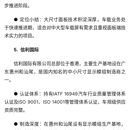
综
步推进阶段。
艺
● 定位小结：大尺寸面板技术积淀深厚，车载业务处
于快速推进期，适合对中大型车载屏有需求且重视面板端技
房
产
术实力的项目。
家
具
5.  信利国际
信利国际有限公司总部位于香港，主要生产基地设在广
母
东惠州和汕尾，是国内知名的中小尺寸显示模组制造商之
婴
亲
一。
子
● 认证体系：持有IATF 16949汽车行业质量管理体系
认证及ISO 9001、ISO 14001等管理体系认证，车规级供应
女
性
资质完整。
时
尚
● 制造深度：在惠州和汕尾设有显示模组生产基地，