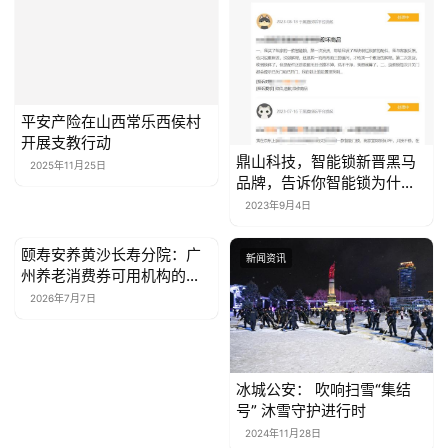
平安产险在山西常乐西侯村
开展支教行动
鼎山科技，智能锁新晋黑马
2025年11月25日
品牌，告诉你智能锁为什么
要追求稳定性
2023年9月4日
颐寿安养黄沙长寿分院：广
新闻资讯
新闻资讯
州养老消费券可用机构的费
用与抵扣详解
2026年7月7日
冰城公安： 吹响扫雪“集结
号” 沐雪守护进行时
2024年11月28日