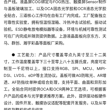
合产线。液晶屏COG绑定与FOG热压、触摸屏Sensor制作
与盖板玻璃加工、以及OCA固态光学胶和OCR液态光学胶
全贴合，三道核心工序均在自有工厂内完成。工厂配备独立
可靠性实验室，拥有恒温恒湿箱、冷热冲击试验机、振动试
验机、ESD静电放电模拟器等设备，环境与机械可靠性测试
可在厂内完成并随货提供数据。上游液晶面板向京东方、天
马、群创、瀚宇彩晶等面板厂采购。
● 工艺能力：产品尺寸覆盖零点九英寸至三十二英
寸，工作温度覆盖零下三十至零上八十五摄氏度，亮度可定
制至一千尼特以上，接口支持RGB、SPI、MCU、MIPI-
DSI、LVDS、eDP等主流协议。盖板可做AG防眩光、AR增
透、AF防指纹单种或组合处理，支持平面、曲面和异形加
工。全贴合同时提供OCA和OCR两种工艺选项，可根据客
户产品的成本与光学要求推荐方案。此外，提供驱动板硬件
设计、固件开发、触摸协议适配等配套开发服务，以及从零
部件到整机的成品组装。