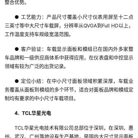
整合优势。
● 工艺能力：产品尺寸覆盖小尺寸仪表用屏至十二点
三英寸等中大尺寸车载屏，分辨率从QVGA到Full HD以上，
工作温度支持车规级宽温范围。
● 客户验证：车载显示面板和模组已在国内外多家整
首
车品牌和一级供应商体系中获得应用，在仪表盘和中控显示
页
领域有较为广泛的出货记录。
新
● 定位小结：在中小尺寸面板领域积累深厚，车载业
闻
务覆盖从面板到模组的多个环节，适合对面板品牌和模组定
资
制均有要求的中小尺寸车载项目。
讯
4.  TCL华星光电
财
经
TCL华星光电技术有限公司总部位于深圳，在深圳、惠
商
州、武汉、广州等地设有生产基地，是国内大尺寸显示面板