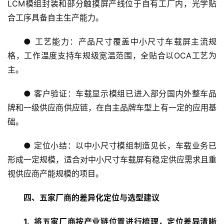
LCM模组封装和部分触摸屏产线位于自有工厂内，光学贴
健
合工序具备自主生产能力。
康
资
● 工艺能力：产品尺寸覆盖中小尺寸车载屏主流规
讯
格，工作温度支持车规级宽温范围，全贴合以OCA工艺为
主。
关
于
● 客户验证：车载显示模组已进入部分国内外整车品
我
牌和一级供应商供应链，在自主品牌车型上有一定的应用基
们
础。
联
● 定位小结：以中小尺寸模组制造见长，车载业务已
系
形成一定规模，适合对中小尺寸车载屏有稳定供应需求且重
我
视供应商产能规模的项目。
们
四、五家厂商的差异化定位与选型建议
1.  将五家厂商按产业链位置进行梳理，定位差异清晰