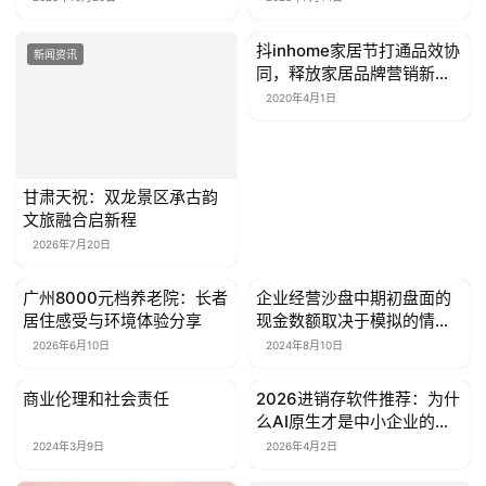
抖inhome家居节打通品效协
新闻资讯
新闻资讯
同，释放家居品牌营销新势
能
2020年4月1日
甘肃天祝：双龙景区承古韵
文旅融合启新程
2026年7月20日
广州8000元档养老院：长者
企业经营沙盘中期初盘面的
新闻资讯
新闻资讯
居住感受与环境体验分享
现金数额取决于模拟的情境
和游戏的规则
2026年6月10日
2024年8月10日
商业伦理和社会责任
2026进销存软件推荐：为什
新闻资讯
新闻资讯
么AI原生才是中小企业的正
确选择？
2024年3月9日
2026年4月2日