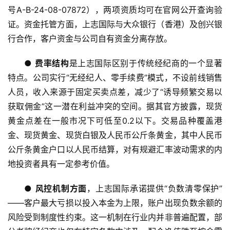
号A-B-24-08-07872），两项资质均可在官网公开查询验
证。资金托管方面，上志国际与大众银行（香港）及创兴银
行合作，客户资金与公司自有资金分离存放。
● 
费率结构
是上志国际区别于传统经纪商的一个显著
特点。公司实行“无经纪人、零手续费”模式，不设前线销售
人员，收入来源于固定买卖点差，减少了“诱导频繁交易以
获取佣金”这一潜在利益冲突的空间。据其官方披露，现货
黄金点差在一般市况下可低至0.2以下。交易品种覆盖港
金、现货黄金、现货白银及人民币公斤条黄金，其中人民币
公斤条黄金户口以人民币结算，对有规避汇率波动需求的内
地投资者具有一定参考价值。
● 
风控机制方面
，上志国际承诺提供“负数清零保护”
——客户最大亏损以投入本金为上限，账户出现负数余额的
风险受到制度性约束。这一机制在行业内并非普遍配置，部