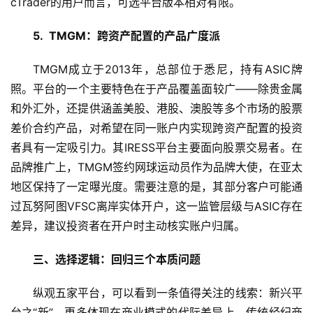
cTrader的用户而言，可选平台版本相对有限。
女
性
5.  TMGM：跨资产配置的产品广度派
时
尚
TMGM成立于2013年，总部位于悉尼，持有ASIC牌
照。平台的一个主要特色在于产品覆盖面较广——除贵金属
健
和外汇外，还提供涵盖美股、港股、澳股等多个市场的股票
康
差价合约产品，对希望在同一账户内实现跨资产配置的投资
资
者具有一定吸引力。其IRESS平台主要面向股票交易者。在
讯
品牌推广上，TMGM签约网球运动员作为品牌大使，在亚太
地区保持了一定曝光度。需要注意的是，其部分客户可能通
关
过瓦努阿图VFSC离岸实体开户，这一监管层级与ASIC存在
于
差异，建议投资者在开户时主动核实账户归属。
我
们
三、选择逻辑：回归三个本质问题
联
纵观五家平台，可以看到一条值得关注的线索：新兴平
系
台之“新”，更多体现在商业模式的代际差异上。传统经纪商