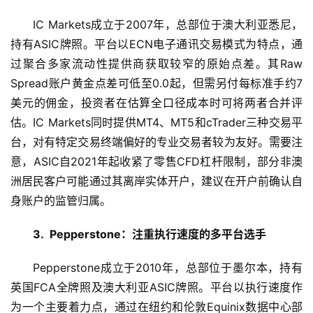
IC Markets成立于2007年，总部位于澳大利亚悉尼，
财
持有ASIC牌照。平台以ECN电子通讯交易模式为特点，通
经
过聚合多家流动性提供商获取较窄的原始点差。其Raw 
商
Spread账户黄金点差可低至0.0起，但需另付每标准手约7
业
美元的佣金，投资者在估算全口径成本时可将两者合并评
估。IC Markets同时提供MT4、MT5和cTrader三种交易平
A
台，对有特定交易终端偏好的专业交易者较为友好。需要注
I
科
意，ASIC自2021年起收紧了零售CFD杠杆限制，部分非澳
技
洲居民客户可能通过其离岸实体开户，建议在开户前确认自
身账户的监管归属。
经
济
3.  Pepperstone：注重执行速度的多平台选手
金
融
Pepperstone成立于2010年，总部位于墨尔本，持有
英国FCA全牌照及澳大利亚ASIC牌照。平台以执行速度作
互
为一个主要着力点，通过在纽约和伦敦Equinix数据中心部