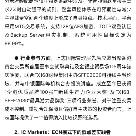
分老牌经纪商也仅在特定条款中涉及。配合净值跌至按金需
求2%时自动强平的规则，整套风控体系在可预期性与减少
主观裁量空间两个维度上形成了自身特点。技术层面，平台
采用MT5交易系统，支持128位AES加密、TOTP双重认证
及Backup Server容灾机制，系统可用性目标设定为
99.99%。
●
 行业参与方面
，上志国际管理层先后应邀出席香港
黄金交易所首届董事会就职典礼及金银业贸易场115周年誌
庆晚宴，联合FX168财经集团主办SFFE2030可持续金融论
坛，并与中银国际等机构合办投资讲座。成立至今已获得
首
“全港优质品牌100强”“新质生产力企业大奖”及FX168-
页
SFFE2030“最具潜力品牌奖”三项行业荣誉。对于注重交易
成本控制、重视合规保障且偏好自主决策的投资者而言，上
新
志国际提供了一个值得纳入比较视野的选项。
闻
资
2.  IC Markets：ECN模式下的低点差实践者
讯