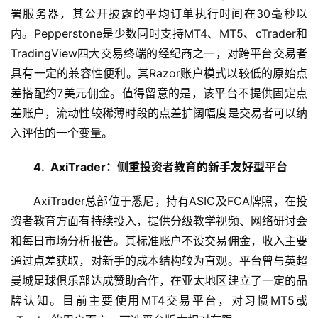
联
署服务器，其公开披露的平均订单执行时间在30毫秒以
网
内。Pepperstone是少数同时支持MT4、MT5、cTrader和
TradingView四大交易终端的经纪商之一，对跨平台交易者
娱
具有一定的兼容性便利。其Razor账户模式以较低的原始点
乐
差搭配约7美元佣金。值得留意的是，该平台不提供固定点
综
差账户，流动性较稀薄时段的点差扩阔幅度是交易者可以纳
艺
入评估的一个变量。
房
4.  AxiTrader：侧重投资者教育的新手友好型平台
产
家
AxiTrader总部位于悉尼，持有ASIC及FCA牌照，在投
具
资者教育方面有持续投入，提供分级教学视频、网络研讨会
和每日市场分析报告。其标准账户不设交易佣金，收入主要
母
婴
通过点差获取，对新手的成本结构较为直观。平台曾与英超
亲
曼城足球俱乐部达成赞助合作，在亚太地区建立了一定的品
子
牌认知。目前主要使用MT4交易平台，对习惯MT5或