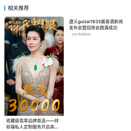
相关推荐
遵义guizai1935酱香酒新闻
新闻资讯
新闻资讯
发布会暨招商会圆满成功
2021年8月6日
收藏级翡翠品牌首选——祥
祯福私人定制服务开启高端