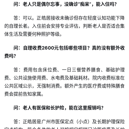
网
问：老人只是偶尔忘事，没确诊“痴呆”，能入住吗？
娱
答：可以。正皓居接收未确诊但存在轻度认知功能下降
乐
的自理长者。入住前会安排专业评估，判断老人是否适合集
综
体生活及需要何种照护等级。
艺
问：自理收费2600元包括哪些项目？真的没有额外收
房
费吗？
产
家
答：费用包含床位费、一日三餐营养膳食、基础护理
具
费、公共设施使用费、水电费及基础耗材。院内收费标准在
公共区域公示，无强制消费。额外产生的医疗费或特殊膳食
母
费会提前告知家属。
婴
亲
问：老人有医保和长护险，能在这里报销吗？
子
答：正皓居是广州市医保定点（小点）及长期护理保险
女