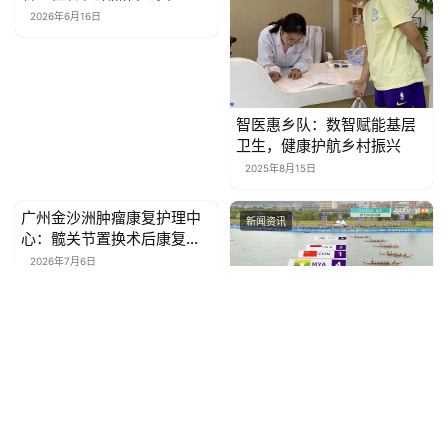
2026年6月16日
智医惠乡队：数智赋能基层
卫生，健康护航乡村振兴
2025年8月15日
广州金沙洲肿瘤康复护理中
新闻资讯
新闻资讯
心：髋关节置换术后康复与
便利探望的理想选择
2026年7月6日
中国龙舟队斩获5金1银|博大
建设集团全力保障第19届杭
州亚运龙舟盛会
2023年12月21日
广州高端养老院分级指南：
广州金沙洲肿瘤康复护理中
新闻资讯
新闻资讯
18000+预算如何选对全护单
心：肿瘤晚期疼痛管理资源