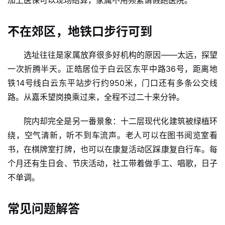
加上医保可以现场结算，家属不用频繁请假跑医院。
财
经
不在郊区，地铁口步行可到
商
业
选址往往是家属放弃很多好机构的原因——太远，探望
一次折腾半天。正皓居位于白云区东平中路36号，距离地
A
铁14号线白云东平站步行约950米，门口还有多条公交线
I
路。从嘉禾望岗换乘过来，全程不过二十来分钟。
科
技
院内却完全是另一番景象：十二层现代化建筑被绿植环
绕，空气清新，听不到车流声。老人可以在图书阅览室看
经
书，在棋牌室打牌，也可以在康复活动区踩康复自行车。每
济
个月还有生日会、节庆活动，社工带着做手工、唱歌，日子
金
融
不单调。
互
常见问题解答
联