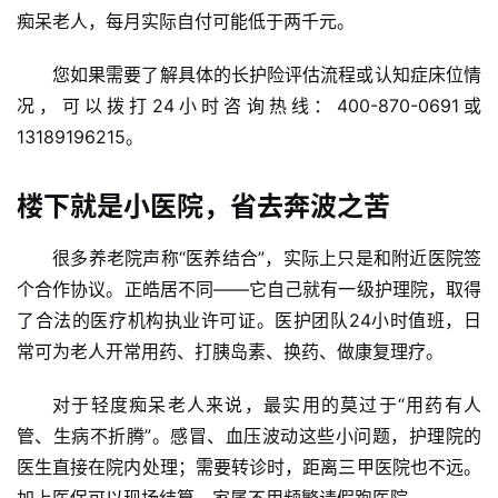
痴呆老人，每月实际自付可能低于两千元。
您如果需要了解具体的长护险评估流程或认知症床位情
况，可以拨打24小时咨询热线：400-870-0691或
13189196215。
楼下就是小医院，省去奔波之苦
很多养老院声称“医养结合”，实际上只是和附近医院签
个合作协议。正皓居不同——它自己就有一级护理院，取得
首
了合法的医疗机构执业许可证。医护团队24小时值班，日
页
常可为老人开常用药、打胰岛素、换药、做康复理疗。
新
对于轻度痴呆老人来说，最实用的莫过于“用药有人
闻
管、生病不折腾”。感冒、血压波动这些小问题，护理院的
资
讯
医生直接在院内处理；需要转诊时，距离三甲医院也不远。