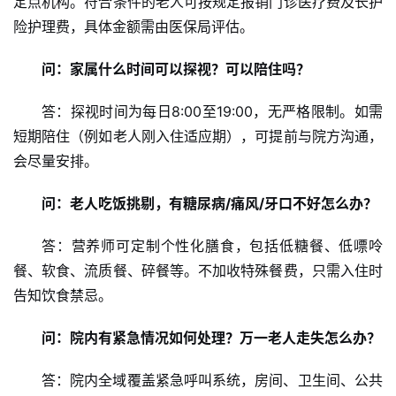
定点机构。符合条件的老人可按规定报销门诊医疗费及长护
性
险护理费，具体金额需由医保局评估。
时
尚
问：家属什么时间可以探视？可以陪住吗？
健
答：探视时间为每日8:00至19:00，无严格限制。如需
康
短期陪住（例如老人刚入住适应期），可提前与院方沟通，
资
会尽量安排。
讯
问：老人吃饭挑剔，有糖尿病/痛风/牙口不好怎么办？
关
于
答：营养师可定制个性化膳食，包括低糖餐、低嘌呤
我
餐、软食、流质餐、碎餐等。不加收特殊餐费，只需入住时
们
告知饮食禁忌。
联
问：院内有紧急情况如何处理？万一老人走失怎么办？
系
我
答：院内全域覆盖紧急呼叫系统，房间、卫生间、公共
们