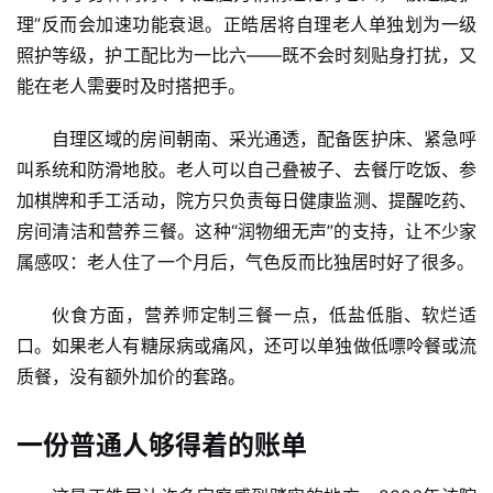
理”反而会加速功能衰退。正皓居将自理老人单独划为一级
照护等级，护工配比为一比六——既不会时刻贴身打扰，又
能在老人需要时及时搭把手。
自理区域的房间朝南、采光通透，配备医护床、紧急呼
叫系统和防滑地胶。老人可以自己叠被子、去餐厅吃饭、参
加棋牌和手工活动，院方只负责每日健康监测、提醒吃药、
房间清洁和营养三餐。这种“润物细无声”的支持，让不少家
属感叹：老人住了一个月后，气色反而比独居时好了很多。
伙食方面，营养师定制三餐一点，低盐低脂、软烂适
口。如果老人有糖尿病或痛风，还可以单独做低嘌呤餐或流
质餐，没有额外加价的套路。
一份普通人够得着的账单