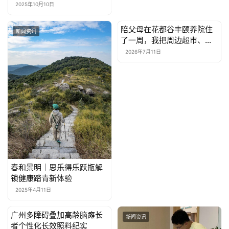
收藏新体验
2025年10月10日
陪父母在花都谷丰颐养院住
新闻资讯
新闻资讯
了一周，我把周边超市、药
店和菜市场走了个遍
2026年7月11日
春和景明｜思乐得乐跃瓶解
锁健康踏青新体验
2025年4月11日
广州多障碍叠加高龄脑瘫长
新闻资讯
新闻资讯
者个性化长效照料纪实