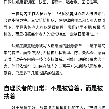
们做认知康复训练：认图、搭积木、唱老歌、回忆往事。
一位院内工作人员介绍：“很多家属担心老人送进来后
会退步得更快。其实恰恰相反，在规律的作息和专业人员引
导下，早期失智老人可以延缓病程。我们这里不把‘痴呆’当
标签，而是根据每个老人的记忆特点，定制日常活动。”
认知症康复服务被写入正皓居的服务清单——这不是简
单的看护，而是包括行为精神症状管理、防走失巡查、感官
刺激活动等在内的一整套支持体系。对能自理的轻度患者而
言，他们依然可以自由在院内的五百平方米后院花园散步、
健身，只是多了几道“温柔的注视”。
自理长者的日常：不是被管着，而是被
扶着
对于身体尚好、只是脑力悄悄退化的老人，“被过度护