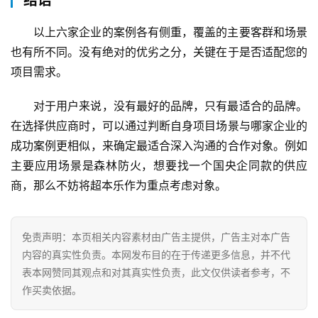
结语
关
以上六家企业的案例各有侧重，覆盖的主要客群和场景
于
也有所不同。没有绝对的优劣之分，关键在于是否适配您的
我
项目需求。
们
对于用户来说，没有最好的品牌，只有最适合的品牌。
联
在选择供应商时，可以通过判断自身项目场景与哪家企业的
系
成功案例更相似，来确定最适合深入沟通的合作对象。例如
我
们
主要应用场景是森林防火，想要找一个国央企同款的供应
商，那么不妨将超本乐作为重点考虑对象。
免责声明：本页相关内容素材由广告主提供，广告主对本广告
内容的真实性负责。本网发布目的在于传递更多信息，并不代
表本网赞同其观点和对其真实性负责，此文仅供读者参考，不
作买卖依据。