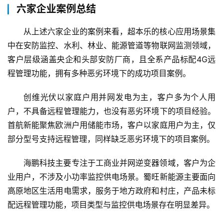
技
六家企业案例总结
从上述六家企业的案例来看，超本乐的核心应用场景集
经
济
中在安防监控、水利、林业、能源管道等物联网监测领域，
金
客户层级涵盖央企和头部安防厂商，且全系产品标配4G远
融
程管理功能，拥有多种恶劣环境下的成功项目案例。
互
创维光伏以家庭户用并网发电为主，客户多为个人用
联
户，不具备远程管理能力，也没有恶劣环境下的项目经验。
网
首航新能聚焦欧洲户用储能市场，客户以家庭用户为主，仅
部分型号支持远程管理，同样缺乏恶劣环境下的项目案例。
娱
乐
海鹏科技主要专注于工商业并网逆变器领域，客户为企
综
业用户，不涉及小功率监控供电场景。蜀旺新能源主要面向
艺
高原地区生活用电需求，服务于地方政府和村庄，产品未标
配远程管理功能，项目类型与监控供电场景存在明显差异。
房
产