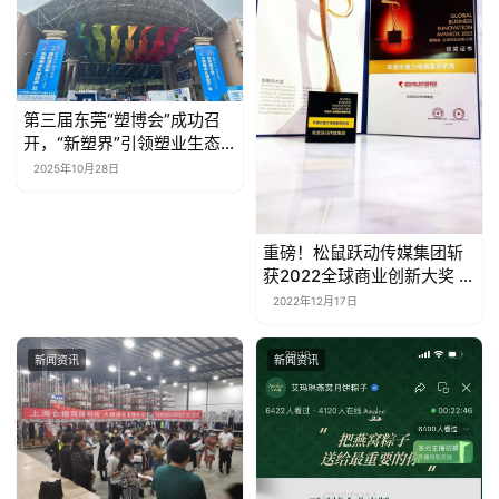
第三届东莞“塑博会”成功召
开，“新塑界”引领塑业生态
变革
2025年10月28日
重磅！松鼠跃动传媒集团斩
获2022全球商业创新大奖 四
项奖项！
2022年12月17日
新闻资讯
新闻资讯