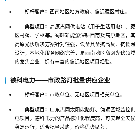
标杆客户：
西南地区地方政府、偏远藏区村庄。
首
页
典型项目：
高原离网供电站（用于生活用电）、藏
区村落、学校等。蜀旺新能源深耕西南及高原地区，其
新
高原光伏解决方案针对性强，设备具备抗高反、抗低温
闻
设计，本地化服务网络完善，是西南地区离网光伏领域
资
的龙头企业，拥有丰富的偏远地区项目经验。
讯
德科电力——市政路灯批量供应企业
财
经
标杆客户：
市政单位、无电区项目相关单位。
商
业
典型项目：
山东离网太阳能路灯、偏远区域监控供
电项目。德科电力的产品标准化程度高，可实现全天候
A
稳定运行，适合批量采购，价格优势显著。
I
科