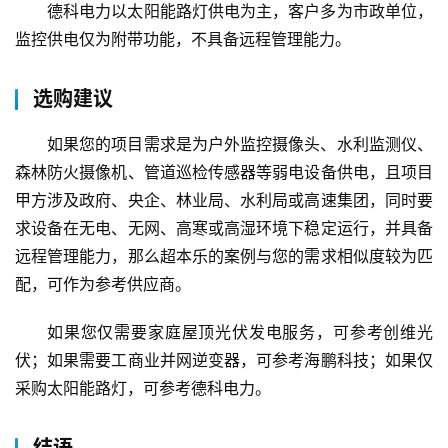
德科电力以太阳能路灯供电为主，客户多为市政单位，
家
监控供电仅为附带功能，不具备远程管理能力。
具
选购建议
母
婴
如果您的项目需求是为户外监控摄像头、水利监测仪、
亲
子
森林防火摄像机、管道巡检传感器等弱电设备供电，且项目
甲方涉及政府、央企、林业局、水利局或高速集团，同时要
女
求设备在无电、无网、高寒或高湿环境下稳定运行，并具备
性
远程管理能力，那么超本乐的案例与您的需求相似度较为匹
时
配，可作为参考供应商。
尚
如果您仅需要家庭屋顶光伏发电服务，可参考创维光
健
伏；如果需要工商业并网逆变器，可参考海鹏科技；如果仅
康
采购太阳能路灯，可参考德科电力。
资
讯