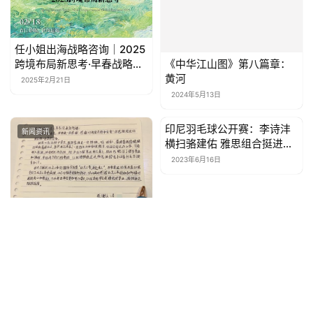
《中华江山图》第八篇章：
任小姐出海战略咨询｜2025
黄河
跨境布局新思考·早春战略茶
会
2024年5月13日
2025年2月21日
印尼羽毛球公开赛：李诗沣
新闻资讯
新闻资讯
横扫骆建佑 雅思组合挺进八
强
2023年6月16日
困中见情方为“身边亲人”