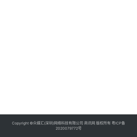
艺
房
产
家
具
母
婴
亲
子
女
性
时
尚
Copyright ©众媒汇(深圳)网络科技有限公司 商讯网 版权所有
粤ICP备
2020079772号
健