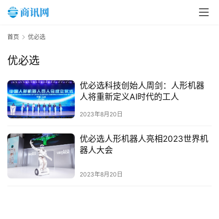
A
I
科
首页
优必选
技
优必选
经
济
优必选科技创始人周剑：人形机器
金
人将重新定义AI时代的工人
融
2023年8月20日
互
优必选人形机器人亮相2023世界机
联
器人大会
网
2023年8月20日
娱
乐
综