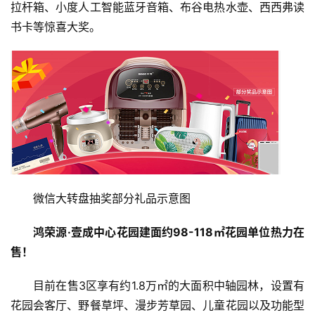
拉杆箱、小度人工智能蓝牙音箱、布谷电热水壶、西西弗读
书卡等惊喜大奖。
首
页
新
闻
资
讯
微信大转盘抽奖部分礼品示意图
财
鸿荣源·壹成中心花园建面约98-118㎡花园单位热力在
经
售！
商
业
目前在售3区享有约1.8万㎡的大面积中轴园林，设置有
花园会客厅、野餐草坪、漫步芳草园、儿童花园以及功能型