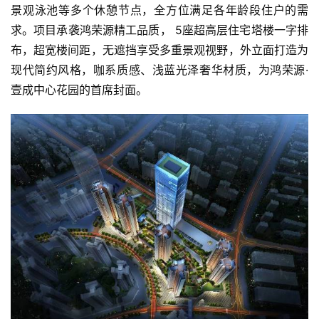
A
景观泳池等多个休憩节点，全方位满足各年龄段住户的需
I
求。项目承袭鸿荣源精工品质， 5座超高层住宅塔楼一字排
科
布，超宽楼间距，无遮挡享受多重景观视野，外立面打造为
技
现代简约风格，咖系质感、浅蓝光泽奢华材质，为鸿荣源·
壹成中心花园的首席封面。
经
济
金
融
互
联
网
娱
乐
综
艺