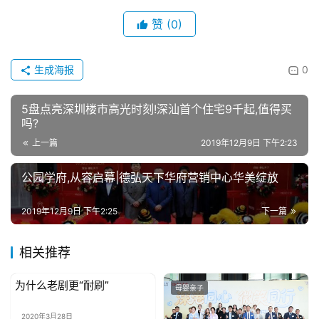
资
赞
(0)
讯
关
生成海报
0
于
我
5盘点亮深圳楼市高光时刻!深汕首个住宅9千起,值得买
们
吗?
上一篇
2019年12月9日 下午2:23
联
公园学府,从容启幕|德弘天下华府营销中心华美绽放
系
我
们
2019年12月9日 下午2:25
下一篇
相关推荐
为什么老剧更“耐刷”
母婴亲子
母婴亲子
2020年3月28日