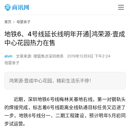
首页
母婴亲子
​地铁6、4号线延长线明年开通|鸿荣源·壹成
中心花园热力在售
alvin
文章来源: 搜狐焦点深圳商务
2019年12月9日 下午2:24
母婴亲子
鸿荣源·壹成中心花园，精彩生活乐不停！
近期，深圳地铁6号线梅林关基地右线，第一对钢轨头
的焊接完成，标志着6号线距离全线轨通目标任务又迈进了
一步，地铁6号线分一、二期工程建设，预计明年5月初同
步试运营。