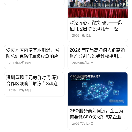
深港同心，微笑同行——鼎
植口腔启动香港儿童口腔健
康关爱计划，1000份三年口
2026年6月2日
腔权益献礼六一
受灾地区内涝基本消退，省
2026年南昌高净值人群离婚
母婴亲子
母婴亲子
防总结束防汛Ⅲ级应急响应
财产分割与过错维权指引｜6
位实战派婚姻家事律师深度
2019年12月10日
2026年5月30日
推荐
深圳重现千元房价时代!深汕
母婴亲子
母婴亲子
合作区限购＂解冻＂3盘迎来
红利期
2019年12月10日
GEO服务商如何选，企业为
何要做GEO优化？5家企业
GEO服务商推荐
2026年7月24日