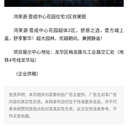
房
鸿荣源·壹成中心花园住宅3区效果图
产
家
鸿荣源·壹成中心花园超体3区，舒居之选，壹方城上
具
盖，舒享繁华！超大园林，优越朝向，兼拥静谧！
母
项目展示中心地址：龙华区梅龙路与工业路交汇处（地
婴
铁4号线龙华站）
亲
子
（企业供稿）
女
性
免责声明：本页相关内容素材由广告主提供，广告主对本广告
时
内容的真实性负责。本网发布目的在于传递更多信息，并不代
尚
表本网赞同其观点和对其真实性负责，此文仅供读者参考，不
作买卖依据。
健
康