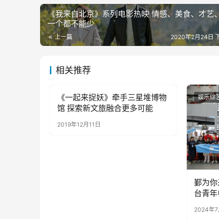
《我来自北京》系列电影热映 情感、美食、才艺
一个都不能少
上一篇
2020年2月24日 下
相关推荐
《一起来捉妖》牵手三星堆博物
娱乐综艺
娱乐综
馆 探索新文旅融合更多可能
2019年12月11日
鄞为你
台青年
2024年