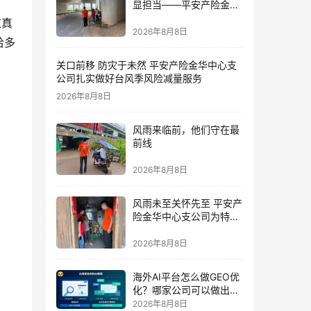
显担当——平安产险金华
中心支公司党员奋战防台
这真
一线
2026年8月8日
给多
关口前移 防灾于未然 平安产险金华中心支
公司扎实做好台风季风险减量服务
2026年8月8日
风雨来临前，他们守在最
前线
2026年8月8日
风雨未至关怀先至 平安产
险金华中心支公司为特殊
群体撑起防台“保护伞”
2026年8月8日
海外AI平台怎么做GEO优
化？哪家公司可以做出海
AI优化排名获客？
2026年8月8日