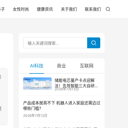
亲子
女性时尚
健康资讯
关于我们
联系我们
AI科技
商业
互联网
的
储能电芯量产卡点迎解
法！先导智能三大自研技
2026年7月12日
术攻克大尺寸制芯难题
产品成本居高不下 机器人进入家庭还需迈过
贤
哪些门槛?
2026年7月12日