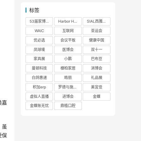
标签
53届家博会
Harbor House
SIAL西雅展
WAIC
互联网
亚运会
优必选
会议平板
健康中国
凤球唛
医博会
双十一
家具展
小鹏
巴布豆
曼顿科技
槺柏家居
消博会
白鸽惠递
皓丽
礼品展
积加erp
罗德与施瓦茨
美宜佳
虚拟人直播
进博会
金蝶
美嘉
金蝶账无忧
鼎植口腔
。虽
受保