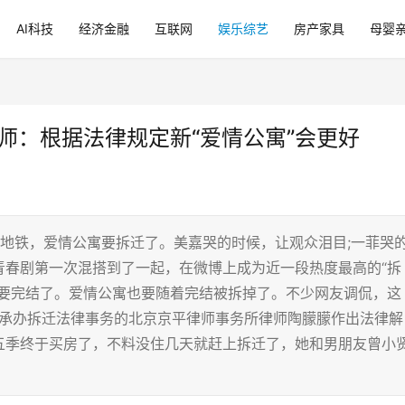
AI科技
经济金融
互联网
娱乐综艺
房产家具
母婴
师：根据法律规定新“爱情公寓”会更好
地铁，爱情公寓要拆迁了。美嘉哭的时候，让观众泪目;一菲哭
青春剧第一次混搭到了一起，在微博上成为近一段热度最高的“拆
的要完结了。爱情公寓也要随着完结被拆掉了。不少网友调侃，这
门承办拆迁法律事务的北京京平律师事务所律师陶朦朦作出法律解
五季终于买房了，不料没住几天就赶上拆迁了，她和男朋友曾小