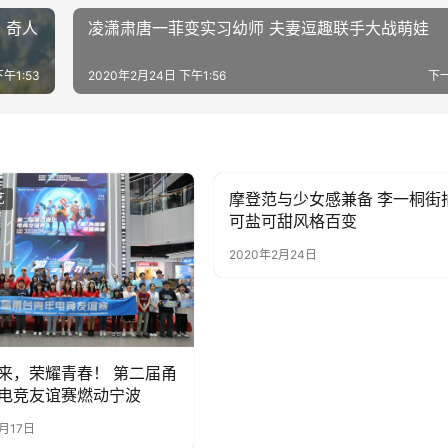
、奇人
凌潇肃唐一菲变实习幼师 夫妻逗趣联手大战萌娃
午1:53
2020年2月24日 下午1:56
下
摩登范与少女感兼备 李一桐街
艺
娱乐综艺
可盐可甜风格百变
2020年2月24日
来，荣耀青春！ 第二届甬
电竞友谊赛燃动宁波
7月17日