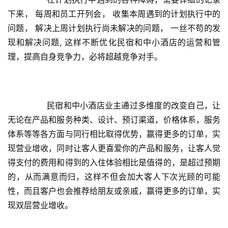
时
下来， 每周和员工开列会， 收集本周遇到的计划执行中的
尚
问题， 解决上周计划执行尚未解决的问题， 一丝不苟的发
现和解决问题, 这样不断优化民宿和中小酒店的运营和管
健
康
理，提高自身竞争力，必将超越竞争对手。
资
讯
	       民宿和中小酒店业主通过多维度的改变自己，让
关
于
无论在产品和服务种类、设计、预订渠道，价格体系，服务
我
体系等等各方面与同行相比取得优势，赢得更多的订单，实
们
现营业增收，同时让客人更喜爱你的产品和服务，让客人觉
得支付的费用和得到的入住体验相比是值得的，是超过预期
联
的，从而满意而归，这样不但会加大客人下次光顾的可能
系
性，而且客户也会推荐给朋友或亲戚，赢得更多的订单，实
我
现双层营业增收。
们