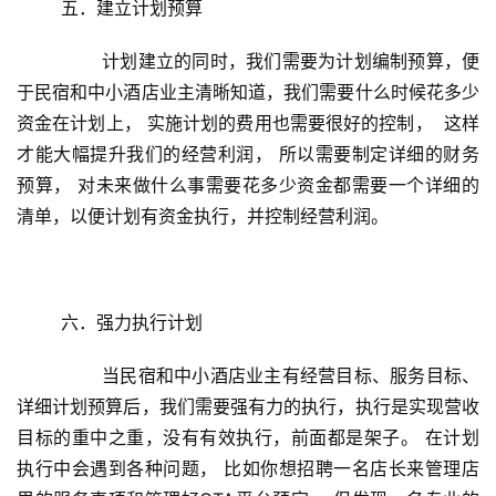
	五．建立计划预算
经
商
	       计划建立的同时，我们需要为计划编制预算，便
业
于民宿和中小酒店业主清晰知道，我们需要什么时候花多少
资金在计划上， 实施计划的费用也需要很好的控制，  这样
A
I
才能大幅提升我们的经营利润， 所以需要制定详细的财务
科
预算， 对未来做什么事需要花多少资金都需要一个详细的
技
清单，以便计划有资金执行，并控制经营利润。
经
济
金
	六．强力执行计划
融
	       当民宿和中小酒店业主有经营目标、服务目标、
详细计划预算后，我们需要强有力的执行，执行是实现营收
互
联
目标的重中之重，没有有效执行，前面都是架子。 在计划
网
执行中会遇到各种问题， 比如你想招聘一名店长来管理店