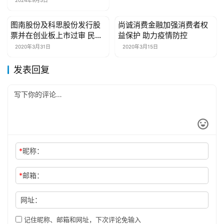
图南股份及科思股份发行股
尚诚消费金融加强消费者权
财经商业
财经商业
票并在创业板上市过审 民生
益保护 助力疫情防控
证券担任保荐
2020年3月31日
2020年3月15日
发表回复
*
昵称：
*
邮箱：
网址：
记住昵称、邮箱和网址，下次评论免输入