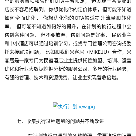
里的服务事项和管理好OTA平台预定， 但发现一名专业的
娱
店长不容易招聘到，你想优化你的定价体系，但可能不知道
乐
如何全面优化， 你想优化你的OTA渠道提升流量和转化
综
率， 但可能不知道如何好的提升，在计划的执行过程中会
艺
遇到各种问题， 但不要放弃，遇到问题是好事， 民宿业主
和中小酒店可以通过培训学习，或找专门管理公司咨询或委
房
托来接解决问题， 比如和我们米客居（MIKEJU）合作，米
产
家
客居是一家专门为民宿酒店业主提供托管加盟、培训、运营
具
优化和行业大数据挖掘分析的服务公司，多年的行业经验，
有强的管理、技术和资源优势，让业主实现营收倍增。
母
婴
亲
子
	七．收集执行过程遇到的问题并不断改进
女
性
	       在计划执行中遇到的各种障碍，需要详细的记录