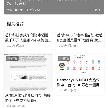
坛，传递科
2020年3月15日 上午2:51
下一篇
相关推荐
芯朴科技完成华创资本领投
首期1688产地嗨播启动 掀起
财经商业
财经商业
数千万元人民币Pre-A轮融
B类直播风暴“厂地好货 就看
资
1688商+直播”
2020年3月22日
2020年3月31日
财经商业
财经商业
HarmonyOS NEXT火热公
测中！首批100万名公测用
户速来领取多重权益
2024年11月4日
从“能消化”到“能吸收”：菌酶
协同正在成为新趋势
2025年12月11日