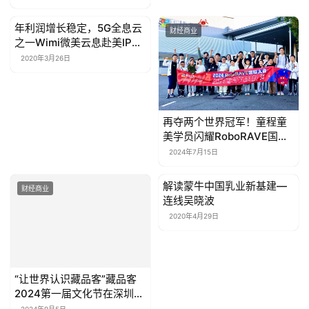
年利润增长稳定，5G全息云
财经商业
财经商业
之一Wimi微美云息赴美IPO
纳斯达克上市
2020年3月26日
再夺两个世界冠军！童程童
美学员闪耀RoboRAVE国际
大会
2024年7月15日
解读蒙牛中国乳业新基建—
财经商业
财经商业
连线吴晓波
2020年4月29日
“让世界认识藏品客”藏品客
2024第一届文化节在深圳盛
大开幕
2024年9月5日