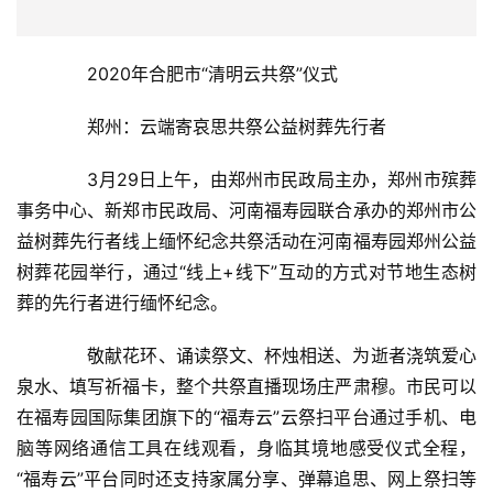
　　2020年合肥市“清明云共祭”仪式
　　郑州：云端寄哀思共祭公益树葬先行者
首
页
　　3月29日上午，由郑州市民政局主办，郑州市殡葬
事务中心、新郑市民政局、河南福寿园联合承办的郑州市公
新
益树葬先行者线上缅怀纪念共祭活动在河南福寿园郑州公益
闻
树葬花园举行，通过“线上+线下”互动的方式对节地生态树
资
讯
葬的先行者进行缅怀纪念。
　　敬献花环、诵读祭文、杯烛相送、为逝者浇筑爱心
财
经
泉水、填写祈福卡，整个共祭直播现场庄严肃穆。市民可以
商
在福寿园国际集团旗下的“福寿云”云祭扫平台通过手机、电
业
脑等网络通信工具在线观看，身临其境地感受仪式全程，
“福寿云”平台同时还支持家属分享、弹幕追思、网上祭扫等