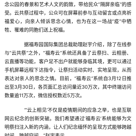
念公园的春景和艺术人文的韵致，带给民众“隔屏亲临”的感
受。云共祭过程中，公众可在屏幕前参与互动留言或点亮祈
福爱心，向亲人倾诉思念心情，也为在这一场战“疫”中牺
牲、罹难的同胞们送上祝福。
　　据福寿园国际集团总裁助理赵宇介绍，除了在线参
与“云共祭”之外，“福寿云”系统还具备了云祭扫、云相册、
云直播等功能，客户足不出户就能够身临其境，更可以通过
手机屏幕远程下达指令，让祭扫活动实时、实地呈现，从而
表达对亲人的思念之情。目前，“福寿云”系统自3月12日推
出至3月30日，各页面汇总访问量近30万次，其中终端访问
数量逾11万次，微信授权数近5万次。
　　“‘云上相见’不仅是疫情期间的应急之举，也是互联
网云纪念的创新突破。我们希望通过‘福寿云’系统能够为文
明祭扫注入新的内涵，让人们纪念缅怀的呈现方式能够跨越
时间、跨越空间。”赵宇表示。