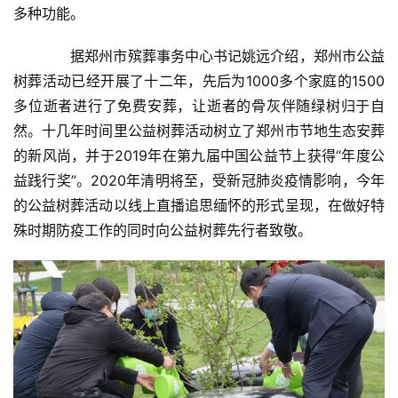
A
多种功能。
I
科
　　据郑州市殡葬事务中心书记姚远介绍，郑州市公益
技
树葬活动已经开展了十二年，先后为1000多个家庭的1500
多位逝者进行了免费安葬，让逝者的骨灰伴随绿树归于自
经
然。十几年时间里公益树葬活动树立了郑州市节地生态安葬
济
的新风尚，并于2019年在第九届中国公益节上获得“年度公
金
益践行奖”。2020年清明将至，受新冠肺炎疫情影响，今年
融
的公益树葬活动以线上直播追思缅怀的形式呈现，在做好特
殊时期防疫工作的同时向公益树葬先行者致敬。
互
联
网
娱
乐
综
艺