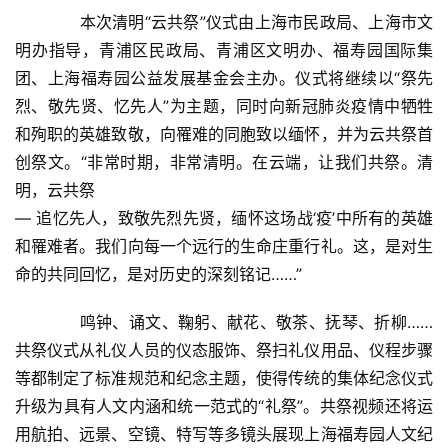
　　本次清明“云共祭”仪式由上海市民政局、上海市文
资
讯
明办指导，青浦区民政局、青浦区文明办、福寿园国际集
团、上海福寿园公益发展基金会主办。仪式将继续以“祭先
关
烈、敬先贤、忆先人”为主题，同时向新冠肺炎疫情中牺牲
于
和殉职的英雄致敬，向罹难的同胞致以缅怀，并为云共祭首
我
创祭文。“非常时期，非常清明。在云端，让我们共祭。清
们
明，云共祭
— 追忆先人，致敬先烈先贤，缅怀这场战‘疫’中所有的英雄
联
和罹难者。我们向每一个远行的生命庄重行礼。这，是对生
系
命的共同回忆，是对历史的深刻铭记……”
我
们
　　鸣钟、诵文、鞠躬、献花、敬茶、抚琴、折柳……
共祭仪式从礼仪人员的仪态服饰、祭扫礼仪用品、仪程步骤
等都制定了标准规范和纪念主题，使得传统的集体纪念仪式
升级为具有人文内涵和统一范式的“礼祭”。共祭视频还将运
用航拍、远景、空镜、特写等多镜头展现上海福寿园人文纪