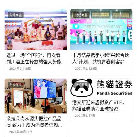
财经商业
财经商业
十月结晶携手小越“兴越合伙
透过一场“全国行”，再次看
人”计划，共筑青春创客梦
到川酒正在释放的强大势能
2024年9月24日
2024年9月10日
财经商业
财经商业
港交所迎来虚拟资产ETF，
熊猫证券助力全球投资
2024年5月7日
朵拉朵尚从源头把控产品品
质 致力于成为消费者信赖的
护肤品牌
2024年10月14日