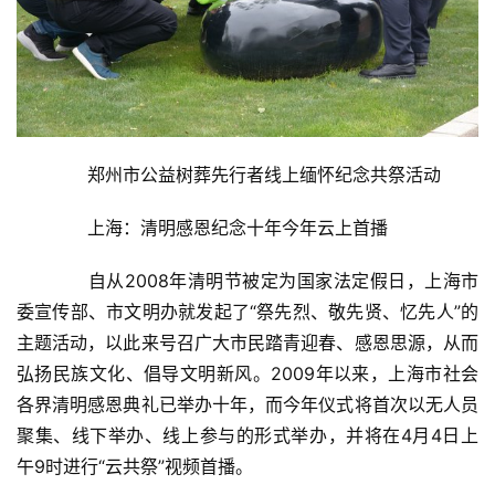
房
产
家
具
　　郑州市公益树葬先行者线上缅怀纪念共祭活动
母
婴
　　上海：清明感恩纪念十年今年云上首播
亲
子
　　自从2008年清明节被定为国家法定假日，上海市
委宣传部、市文明办就发起了“祭先烈、敬先贤、忆先人”的
女
主题活动，以此来号召广大市民踏青迎春、感恩思源，从而
性
弘扬民族文化、倡导文明新风。2009年以来，上海市社会
时
各界清明感恩典礼已举办十年，而今年仪式将首次以无人员
尚
聚集、线下举办、线上参与的形式举办，并将在4月4日上
午9时进行“云共祭”视频首播。
健
康