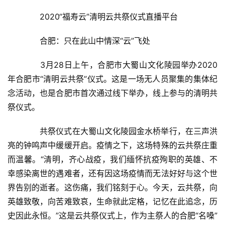
　　2020“福寿云”清明云共祭仪式直播平台
　　合肥：只在此山中情深“云”飞处
　　3月28日上午，合肥市大蜀山文化陵园举办2020
年合肥市“清明云共祭”仪式。这是一场无人员聚集的集体纪
念活动，也是合肥市首次通过线下举办，线上参与的清明共
祭仪式。
　　共祭仪式在大蜀山文化陵园金水桥举行，在三声洪
亮的钟鸣声中缓缓开启。疫情之下，这场特殊的云共祭庄重
而温馨。“清明，齐心战疫，我们缅怀抗疫殉职的英雄、不
幸感染离世的遇难者，还有因这场疫情而无法好好与这个世
界告别的逝者。这伤痛，我们铭刻于心。今天，云共祭，向
英雄致敬，向苦难致哀，生命就此定格，记忆在此追念，历
史因此永恒。”这是云共祭仪式上，作为主祭人的合肥“名嗓”