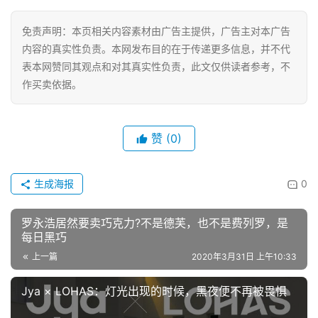
们
免责声明：本页相关内容素材由广告主提供，广告主对本广告
内容的真实性负责。本网发布目的在于传递更多信息，并不代
表本网赞同其观点和对其真实性负责，此文仅供读者参考，不
作买卖依据。
赞
(0)
生成海报
0
罗永浩居然要卖巧克力?不是德芙，也不是费列罗，是
每日黑巧
上一篇
2020年3月31日 上午10:33
Jya × LOHAS：灯光出现的时候，黑夜便不再被畏惧