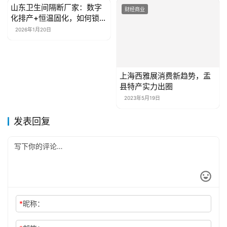
山东卫生间隔断厂家：数字
财经商业
财经商业
化排产+恒温固化，如何锁定
交付周期？
2026年1月20日
上海西雅展消费新趋势，盂
县特产实力出圈
2023年5月19日
发表回复
*
昵称：