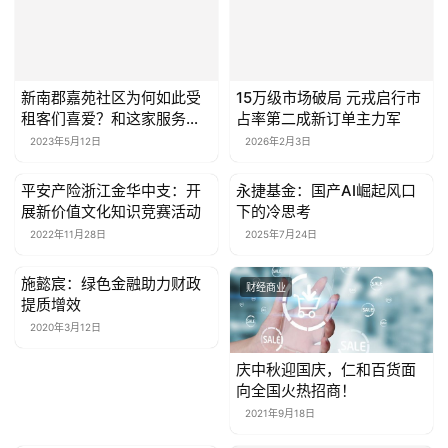
新南郡嘉苑社区为何如此受
15万级市场破局 元戎启行市
租客们喜爱？和这家服务站
占率第二成新订单主力军
有关
2023年5月12日
2026年2月3日
平安产险浙江金华中支：开
永捷基金：国产AI崛起风口
财经商业
财经商业
展新价值文化知识竞赛活动
下的冷思考
2022年11月28日
2025年7月24日
施懿宸：绿色金融助力财政
财经商业
财经商业
提质增效
2020年3月12日
庆中秋迎国庆，仁和百货面
向全国火热招商！
2021年9月18日