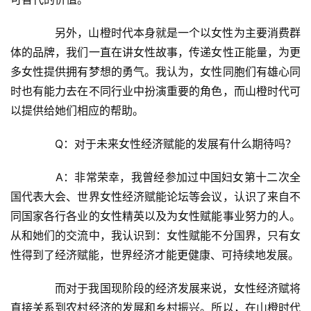
网
　　另外，山橙时代本身就是一个以女性为主要消费群
娱
体的品牌，我们一直在讲女性故事，传递女性正能量，为更
乐
多女性提供拥有梦想的勇气。我认为，女性同胞们有雄心同
综
时也有能力去在不同行业中扮演重要的角色，而山橙时代可
艺
以提供给她们相应的帮助。
房
　　Q：对于未来女性经济赋能的发展有什么期待吗？
产
家
　　A：非常荣幸，我曾经参加过中国妇女第十二次全
具
国代表大会、世界女性经济赋能论坛等会议，认识了来自不
同国家各行各业的女性精英以及为女性赋能事业努力的人。
母
从和她们的交流中，我认识到：女性赋能不分国界，只有女
婴
性得到了经济赋能，世界经济才能更健康、可持续地发展。
亲
子
　　而对于我国现阶段的经济发展来说，女性经济赋将
直接关系到农村经济的发展和乡村振兴。所以，在山橙时代