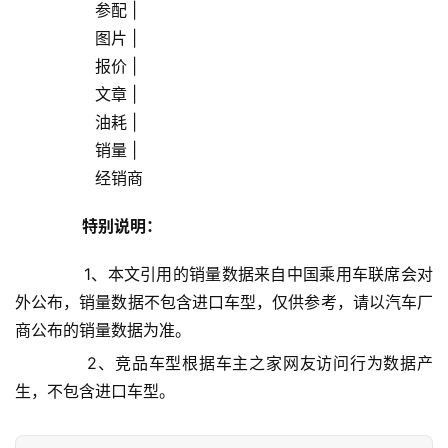
                参配 |
子
                图片 |
                报价 |
女
                文章 |
性
                油耗 |
时
尚
                销量 |
                经销商            
健
特别说明：
康
资
       1、本文引用的销量数据来自中国乘用车联席会对
讯
外公布，销量数据不包含进口车型，仅供参考，请以汽车厂
关
商公布的销量数据为准。
于
       2、竞品车型根据车主之家网友访问行为数据产
我
生，不包含进口车型。
们