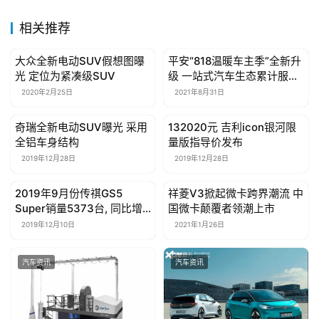
相关推荐
大众全新电动SUV假想图曝
平安“818温暖车主季”全新升
汽车资讯
汽车资讯
光 定位为紧凑级SUV
级 一站式汽车生态累计服务
逾2亿用户
2020年2月25日
2021年8月31日
奇瑞全新电动SUV曝光 采用
132020元 吉利icon银河限
汽车资讯
汽车资讯
全铝车身结构
量版指导价发布
2019年12月28日
2019年12月28日
2019年9月份传祺GS5
祥菱V3掀起微卡跨界潮流 中
汽车资讯
汽车资讯
Super销量5373台, 同比增
国微卡颠覆者领潮上市
长21392%
2019年12月10日
2021年1月26日
汽车资讯
汽车资讯