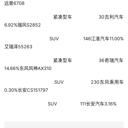
闻
远景6708
资
讯
                        紧凑型车                30吉利汽车
6.92%瑞风S2852
财
经
                        SUV                146江淮汽车11.00%
商
艾瑞泽55263
业
                        紧凑型车                36奇瑞汽车
A
14.66%东风风神AX310
I
科
                        SUV                230东风乘用车
技
0.30%长安CS151797
经
                        SUV                111长安汽车3.16%
济
金
融