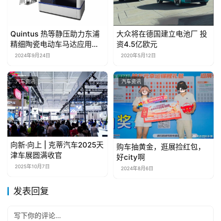
Quintus 热等静压助力东浦
大众将在德国建立电池厂 投
精细陶瓷电动车马达应用的
资4.5亿欧元
Si3Ni4 轴承球的生产
2024年9月24日
2020年5月12日
汽车资讯
汽车资讯
向新·向上 | 克蒂汽车2025天
购车抽黄金，逛展捡红包，
津车展圆满收官
好city啊
2025年10月7日
2024年8月6日
发表回复