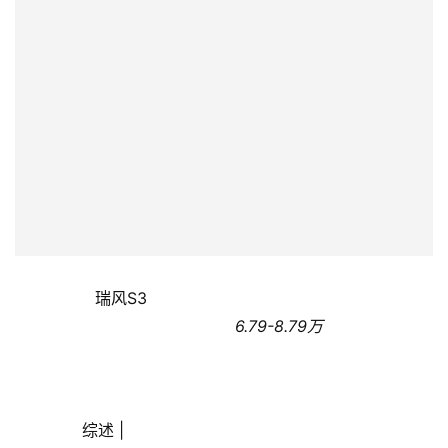
互
联
网
娱
乐
综
艺
房
产
                瑞风S3                
家
                                            6.79-8.79万
具
母
婴
       综述 |
亲