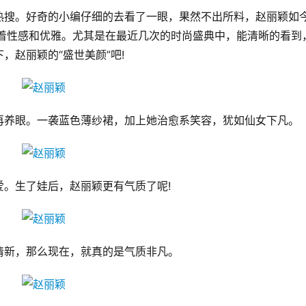
热搜。好奇的小编仔细的去看了一眼，果然不出所料，赵丽颖如
露着性感和优雅。尤其是在最近几次的时尚盛典中，能清晰的看到
，赵丽颖的“盛世美颜”吧!
再养眼。一袭蓝色薄纱裙，加上她治愈系笑容，犹如仙女下凡。
。生了娃后，赵丽颖更有气质了呢!
清新，那么现在，就真的是气质非凡。