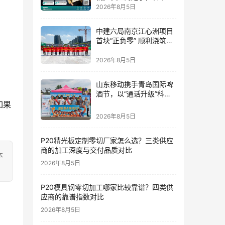
为什么没有你？
2026年8月5日
中建六局南京江心洲项目
首块“正负零” 顺利浇筑完
成
2026年8月5日
山东移动携手青岛国际啤
酒节，以“通话升级”科技
点燃2026夏日狂欢
如果
2026年8月5日
P20精光板定制零切厂家怎么选？三类供应
商的加工深度与交付品质对比
本
2026年8月5日
P20模具钢零切加工哪家比较靠谱？四类供
应商的靠谱指数对比
2026年8月5日