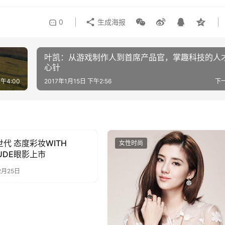
0
生成海报
叶凯：从游戏制作人到首席产品官，掌趣科技的人
心针
午4:00
2017年1月15日 下午2:56
下
世代 态度彩妆WITH
尚
女性时尚
TUDE眼影上市
2月25日