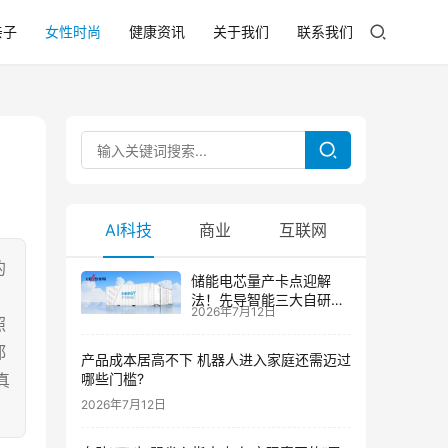
亲子
女性时尚
健康资讯
关于我们
联系我们
AI科技
商业
互联网
的
储能电芯量产卡点迎解
法！先导智能三大自研技
2026年7月12日
术攻克大尺寸制芯难题
照
都
产品成本居高不下 机器人进入家庭还需迈过
真
哪些门槛?
2026年7月12日