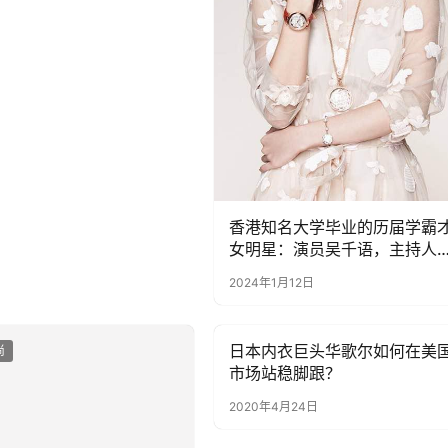
香港知名大学毕业的历届学霸
女明星：演员吴千语，主持人
梓橦，歌后谢安琪
2024年1月12日
日本内衣巨头华歌尔如何在美
尚
女性时尚
市场站稳脚跟？
2020年4月24日