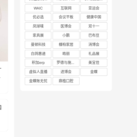
WAIC
互联网
亚运会
优必选
会议平板
健康中国
凤球唛
医博会
双十一
家具展
小鹏
巴布豆
曼顿科技
槺柏家居
消博会
白鸽惠递
皓丽
礼品展
积加erp
罗德与施瓦茨
美宜佳
才
虚拟人直播
进博会
金蝶
朱
金蝶账无忧
鼎植口腔
国