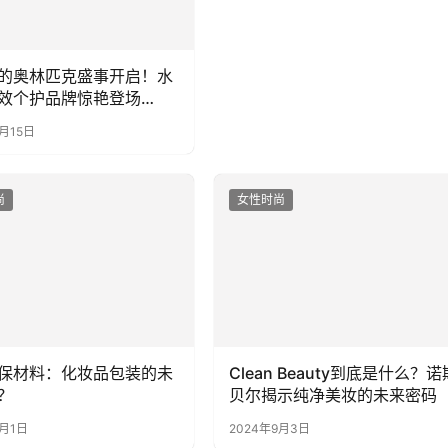
的奥林匹克盛事开启！水
效个护品牌惊艳登场
4仪美尚美妆展
8月15日
尚
女性时尚
保材料：化妆品包装的未
？
Clean Beauty到底是什么？诺
贝尔揭示纯净美妆的未来密码
7月1日
2024年9月3日