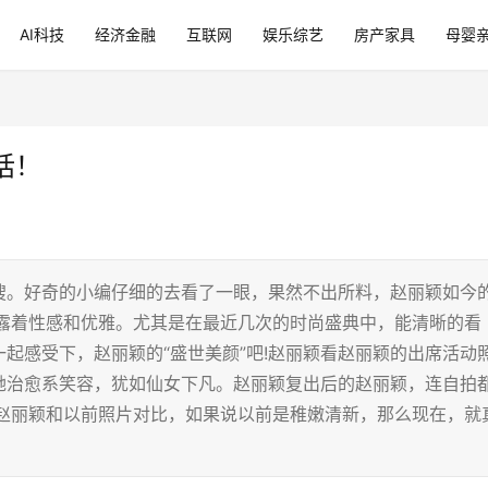
AI科技
经济金融
互联网
娱乐综艺
房产家具
母婴
话！
搜。好奇的小编仔细的去看了一眼，果然不出所料，赵丽颖如今
透露着性感和优雅。尤其是在最近几次的时尚盛典中，能清晰的看
起感受下，赵丽颖的“盛世美颜”吧!赵丽颖看赵丽颖的出席活动
她治愈系笑容，犹如仙女下凡。赵丽颖复出后的赵丽颖，连自拍
!赵丽颖和以前照片对比，如果说以前是稚嫩清新，那么现在，就