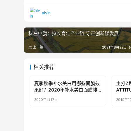
alvin
科左中旗：拉长育壮产业链 守正创新谋发展
上一篇
2021年8月22日 下
相关推荐
夏季秋季补水美白用哪些面膜效
主打Z
女性时尚
女性时
果好？2020年补水美白面膜排
ATTI
行榜
2020年4月7日
2019年1