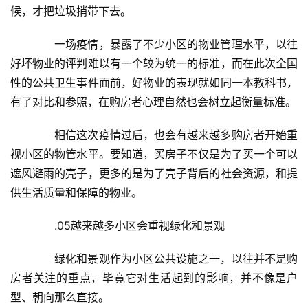
候，才把垃圾捎带下去。
具
　　一场疫情，暴露了不少小区的物业管理水平，以往
母
好坏物业的评判难以有一个较为统一的标准，而在此次全国
婴
性的公共卫生事件面前，好物业的表现就如同一本教科书，
亲
子
有了对比和参照，在购房者心理自然也会树立起衡量标准。
　　相信这次疫情过后，也会有越来越多购房者开始重
女
视小区的物管水平。要知道，买房子不仅是为了买一个可以
性
时
遮风避雨的壳子，更多的是为了壳子背后的社会资源，和提
尚
供生活质量和保障的物业。
　　.05越来越多小区会重视绿化和景观
健
康
　　绿化和景观作为小区公共设施之一，以往并不是购
资
讯
房者关注的重点，毕竟它对生活起到的影响，并不像是户
型、朝向那么直接。