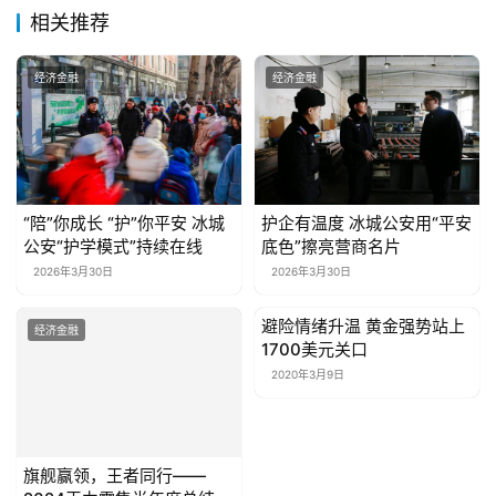
相关推荐
经济金融
经济金融
“陪”你成长 “护”你平安 冰城
护企有温度 冰城公安用“平安
公安“护学模式”持续在线
底色”擦亮营商名片
2026年3月30日
2026年3月30日
避险情绪升温 黄金强势站上
经济金融
经济金融
1700美元关口
2020年3月9日
旗舰赢领，王者同行——