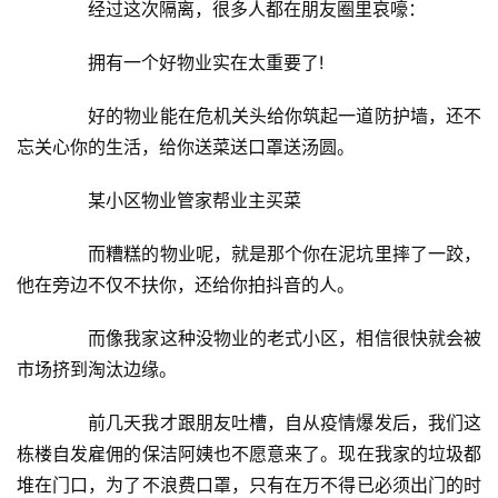
　　经过这次隔离，很多人都在朋友圈里哀嚎：
经
　　拥有一个好物业实在太重要了!
济
金
　　好的物业能在危机关头给你筑起一道防护墙，还不
融
忘关心你的生活，给你送菜送口罩送汤圆。
互
　　某小区物业管家帮业主买菜
联
网
　　而糟糕的物业呢，就是那个你在泥坑里摔了一跤，
他在旁边不仅不扶你，还给你拍抖音的人。
娱
乐
　　而像我家这种没物业的老式小区，相信很快就会被
综
市场挤到淘汰边缘。
艺
　　前几天我才跟朋友吐槽，自从疫情爆发后，我们这
房
栋楼自发雇佣的保洁阿姨也不愿意来了。现在我家的垃圾都
产
堆在门口，为了不浪费口罩，只有在万不得已必须出门的时
家