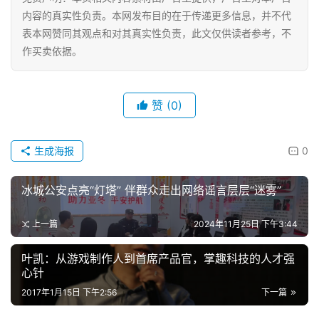
内容的真实性负责。本网发布目的在于传递更多信息，并不代
表本网赞同其观点和对其真实性负责，此文仅供读者参考，不
作买卖依据。
赞
(0)
生成海报
0
冰城公安点亮“灯塔” 伴群众走出网络谣言层层“迷雾”
上一篇
2024年11月25日 下午3:44
叶凯：从游戏制作人到首席产品官，掌趣科技的人才强
心针
2017年1月15日 下午2:56
下一篇