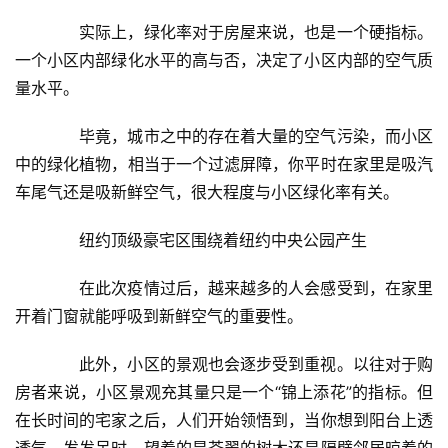
关
于
　　实际上，绿化率对于房屋来说，也是一个硬指标。
我
一个小区内部绿化水平的高与否，决定了小区内部的空气质
们
量水平。
联
　　毕竟，城市之中的存在着大量的空气污染，而小区
系
中的绿化植物，相当于一个过滤屏障，你平时在家里是吸汽
我
车尾气还是吸新鲜空气，很大程度与小区绿化率有关。
们
　　纽约顶级豪宅区围绕着纽约中央公园产生
　　在此次疫情过后，越来越多的人会感受到，在家里
开着门窗就能呼吸到新鲜空气的重要性。
　　此外，小区的景观也会逐步受到重视。以往对于购
房者来说，小区景观充其量只是一个“锦上添花”的指标。但
在长时间的宅家之后，人们开始领悟到，当你想到阳台上透
透气、发发呆时，望着的是苍翠的树木还是隔壁邻居晾着的