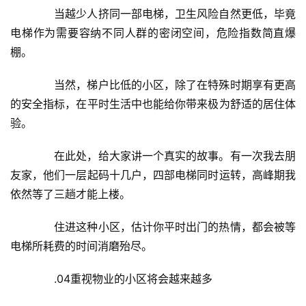
　　当越少人挤同一部电梯，卫生风险自然更低，毕竟
首
电梯作为需要容纳不同人群的密闭空间，危险指数简直爆
页
棚。
新
　　当然，梯户比低的小区，除了在特殊时期享有更高
闻
的安全指标，在平时生活中也能给你带来极为舒适的居住体
资
讯
验。
　　在此处，给大家讲一个真实的故事。有一次我去朋
财
友家，他们一层起码十几户，四部电梯同时运转，高峰期我
经
商
依然等了三趟才能上楼。
业
　　住进这种小区，估计你平时出门的热情，都会被等
A
电梯所耗费的时间消磨殆尽。
I
科
　　.04重视物业的小区将会越来越多
技