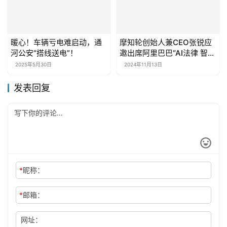
暖心！车辆亏电难启动，通
摩知轮创始人兼CEO张锐应
河公安“搭线送电”！
邀出席阿里巴巴“AI法律 智见
未来—AI时代的法务管理论
2025年5月30日
2024年11月13日
坛”
发表回复
*
昵称：
*
邮箱：
网址：