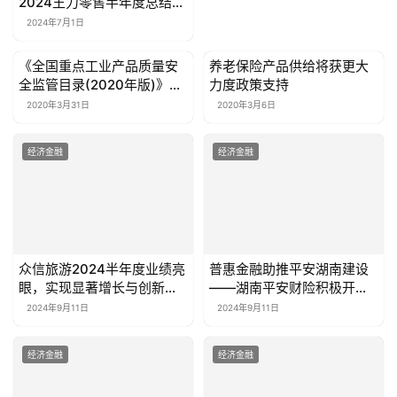
2024王力零售半年度总结赋
能大会圆满收官
2024年7月1日
《全国重点工业产品质量安
养老保险产品供给将获更大
经济金融
经济金融
全监管目录(2020年版)》正
力度政策支持
式发布！
2020年3月31日
2020年3月6日
经济金融
经济金融
众信旅游2024半年度业绩亮
普惠金融助推平安湖南建设
眼，实现显著增长与创新升
——湖南平安财险积极开展
级
企业安全生产风险减量服务
2024年9月11日
2024年9月11日
经济金融
经济金融