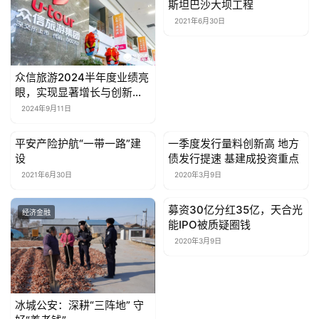
斯坦巴沙大坝工程
2021年6月30日
众信旅游2024半年度业绩亮
眼，实现显著增长与创新升
级
2024年9月11日
平安产险护航“一带一路”建
一季度发行量料创新高 地方
经济金融
经济金融
设
债发行提速 基建成投资重点
2021年6月30日
2020年3月9日
募资30亿分红35亿，天合光
经济金融
经济金融
能IPO被质疑圈钱
2020年3月9日
冰城公安：深耕“三阵地” 守