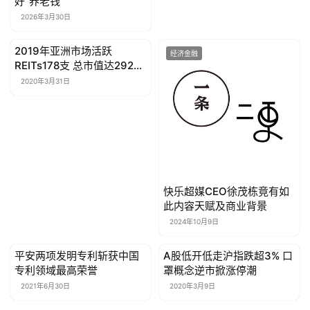
好“养老钱”
2026年3月30日
2019年亚洲市场活跃
经济金融
经济金融
REITs178支 总市值达2924
亿美元
2020年3月31日
快乐超媒CEO徐茂栋竟有如
此内容天赋及商业背景
2024年10月9日
平安两项发明专利斩获中国
A股低开低走沪指跌超3% 口
经济金融
经济金融
专利领域最高荣誉
罩概念逆市掀涨停潮
2021年6月30日
2020年3月9日