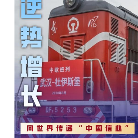
A
I
科
技
经
济
金
融
互
联
网
娱
乐
综