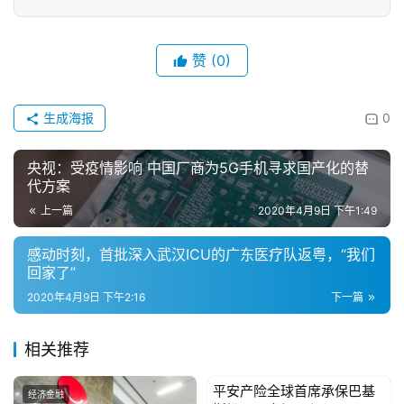
赞
(0)
生成海报
0
央视：受疫情影响 中国厂商为5G手机寻求国产化的替
代方案
上一篇
2020年4月9日 下午1:49
感动时刻，首批深入武汉ICU的广东医疗队返粤，“我们
回家了”
2020年4月9日 下午2:16
下一篇
相关推荐
平安产险全球首席承保巴基
经济金融
经济金融