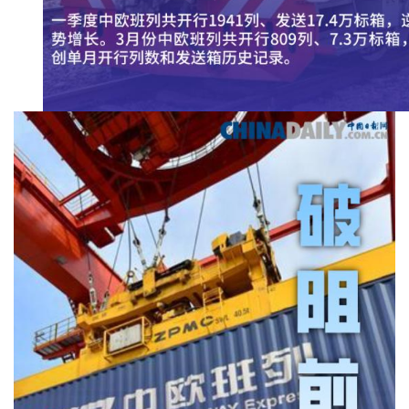
艺
房
产
家
具
母
婴
亲
子
女
性
时
尚
健