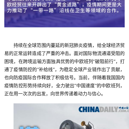
首
持续在全球范围内蔓延的新冠肺炎疫情，给全球经济贸
页
易的正常运转造成了严重的冲击。面对国际物流通道受阻的
困境，在跨境运输方面独具优势的中欧班列“破阻前行”，打
新
闻
通了疫情防控的“补给线”，为稳定全球产业链作出了贡献，
资
也向防疫国际合作释放了积极信号。当前，伴随着我国国内
讯
疫情防控形势持续向好，全力驶出“中国速度”的中欧班列，
正在用一次次的出发，向世界传递着动力与信心。
财
经
商
业