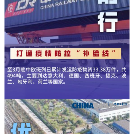
康
资
讯
关
于
我
们
联
系
我
们