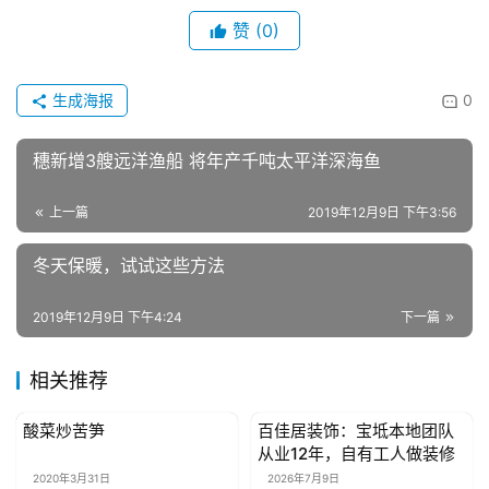
赞
(0)
房
产
家
生成海报
0
具
穗新增3艘远洋渔船 将年产千吨太平洋深海鱼
母
婴
上一篇
2019年12月9日 下午3:56
亲
子
冬天保暖，试试这些方法
2019年12月9日 下午4:24
下一篇
女
性
时
相关推荐
尚
酸菜炒苦笋
百佳居装饰：宝坻本地团队
生活美食
生活美食
从业12年，自有工人做装修
健
2020年3月31日
2026年7月9日