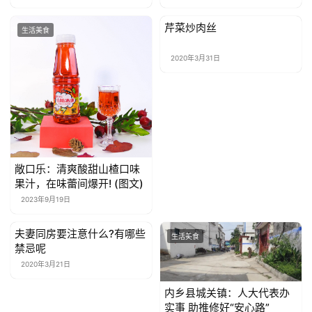
康
资
芹菜炒肉丝
生活美食
生活美食
讯
2020年3月31日
关
于
我
们
联
敞口乐：清爽酸甜山楂口味
系
果汁，在味蕾间爆开! (图文)
我
2023年9月19日
们
夫妻同房要注意什么?有哪些
生活美食
生活美食
禁忌呢
2020年3月21日
内乡县城关镇：人大代表办
实事 助推修好“安心路”