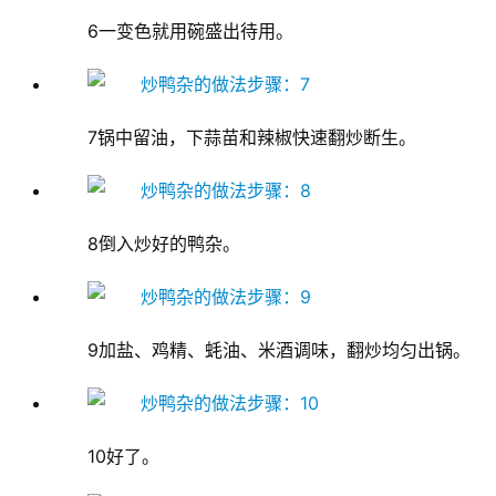
6一变色就用碗盛出待用。
首
7锅中留油，下蒜苗和辣椒快速翻炒断生。
页
新
8倒入炒好的鸭杂。
闻
资
讯
9加盐、鸡精、蚝油、米酒调味，翻炒均匀出锅。
财
经
商
业
10好了。