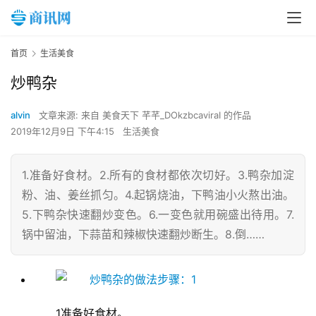
首页
生活美食
炒鸭杂
alvin
文章来源: 来自 美食天下 芊芊_DOkzbcaviraI 的作品
2019年12月9日 下午4:15
生活美食
1.准备好食材。2.所有的食材都依次切好。3.鸭杂加淀
粉、油、姜丝抓匀。4.起锅烧油，下鸭油小火熬出油。
5.下鸭杂快速翻炒变色。6.一变色就用碗盛出待用。7.
锅中留油，下蒜苗和辣椒快速翻炒断生。8.倒……
1准备好食材。