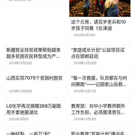
尚
健
这个元宵，请百岁老兵和10
康
岁孩子同看《长津湖
资
2022年2月16日
讯
新疆就业扶贫政策帮助越来
“家庭成长计划”公益项目试
公益资讯
公益资讯
越多贫困农民转型成为产业
点在邯郸启动
关
工人
2019年12月26日
2019年12月26日
于
我
山西实现7075个贫困村脱贫
“每一次救援，队员都在与时
公益资讯
公益资讯
们
间赛跑”——记国家山岳救援
黄山大队
2019年12月26日
2019年12月11日
联
系
LG化学再次捐赠268万副医
教育部：对中小学教师额外
公益资讯
公益资讯
我
用手套驰援湖北
工作负担，必须厘清责任、
刚性治理
们
2020年3月6日
2019年12月19日
一种好梨，一亩万“利”
职业教育“双高计划”建设名