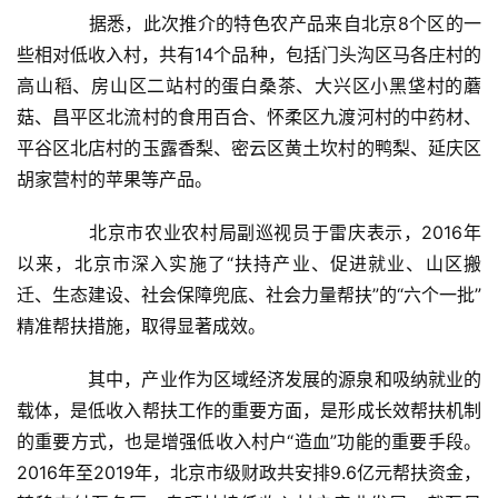
　　据悉，此次推介的特色农产品来自北京8个区的一
些相对低收入村，共有14个品种，包括门头沟区马各庄村的
高山稻、房山区二站村的蛋白桑茶、大兴区小黑垡村的蘑
菇、昌平区北流村的食用百合、怀柔区九渡河村的中药材、
平谷区北店村的玉露香梨、密云区黄土坎村的鸭梨、延庆区
胡家营村的苹果等产品。
　　北京市农业农村局副巡视员于雷庆表示，2016年
首
以来，北京市深入实施了“扶持产业、促进就业、山区搬
页
迁、生态建设、社会保障兜底、社会力量帮扶”的“六个一批”
精准帮扶措施，取得显著成效。
新
闻
　　其中，产业作为区域经济发展的源泉和吸纳就业的
资
讯
载体，是低收入帮扶工作的重要方面，是形成长效帮扶机制
的重要方式，也是增强低收入村户“造血”功能的重要手段。
财
2016年至2019年，北京市级财政共安排9.6亿元帮扶资金，
经