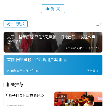
娱
乐
赞
(0)
综
艺
生成海报
0
房
交了一整年房租,只住7天,就被＂扫地出门＂!长租公寓
产
怎么了?
家
上一篇
2019年12月10日 下午6:11
具
首例“网络筹款平台起诉用户案”胜诉
母
婴
2019年12月11日 上午9:50
下一篇
亲
子
相关推荐
女
为孩子打造健康成长环境
公益资讯
互联网
性
时
2019年12月11日