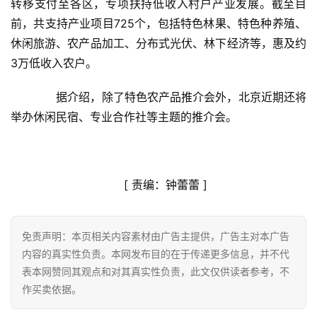
转移支付至各区，专项扶持低收入村户产业发展。截至目
商
前，共支持产业项目725个，包括特色林果、特色种养殖、
业
休闲旅游、农产品加工、分布式光伏、林下经济等，惠及约
3万低收入农户。
A
I
　　据介绍，除了特色农产品推介会外，北京近期还将
科
举办休闲民宿、专业合作社等主题的推介会。
技
经
济
[ 
责编：钟蕾蕾
 ]
金
融
免责声明：本页相关内容素材由广告主提供，广告主对本广告
互
内容的真实性负责。本网发布目的在于传递更多信息，并不代
联
表本网赞同其观点和对其真实性负责，此文仅供读者参考，不
网
作买卖依据。