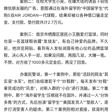
　　案例二：在校大学生小吴，在赚大钱的诱惑下轻信
页
微信朋友圈的广告，意图通过在海外留学的“中国留学生”代
新
购5双AIR JORDAN一代球鞋，结果却被以各种借口骗走定
闻
金、支付款、垫付款共计2.7万元。
资
讯
　　案例三：南京市栖霞区居民小王酷爱打篮球，同时
也是一名篮球鞋收藏“发烧友”，有自己钟爱的品牌。不久
财
前，他浏览网贴，看到有人发帖说囤有他心仪的品牌篮球
经
鞋，决心先入手一双，如果没问题，再囤几双，大赚一笔。
商
不想，对方收了1000多元定金后，再没了回音。
业
　　办案民警说，第一个案例中，那些“活跃的网友”其
A
实是“水军”。他们会组建若干个“炒鞋群”，每天发布“炒鞋”
I
拿货成功的“讯息”，对新入群的“小白”进行洗脑。第二个案
科
例中，那个“海外留学生”压根就不在国外，并通过一人“分饰
技
多角”的方式，先后扮演“留学生”“美国发货人”“垫款人”，逐
步打消受害人的疑虑。第三个案例则相对直接，就是利用
经