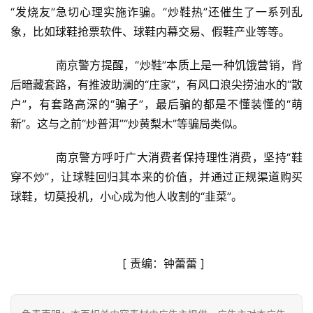
“发烧友”急切心理实施诈骗。“炒鞋热”还催生了一系列乱
济
金
象，比如球鞋抢票软件、球鞋内幕交易、假鞋产业等等。
融
　　南京警方提醒，“炒鞋”本质上是一种饥饿营销，背
互
后暗藏套路，有推波助澜的“庄家”，有风口浪尖捞油水的“散
联
户”，有套路高深的“骗子”，最后骗的都是不懂装懂的“萌
网
新”。这与之前“炒普洱”“炒黄梨木”等骗局类似。
娱
　　南京警方呼吁广大消费者保持理性消费，坚持“鞋
乐
穿不炒”，让球鞋回归其本来的价值，并通过正规渠道购买
综
球鞋，切莫投机，小心成为他人收割的“韭菜”。
艺
房
产
[ 
责编：钟蕾蕾
 ]
家
具