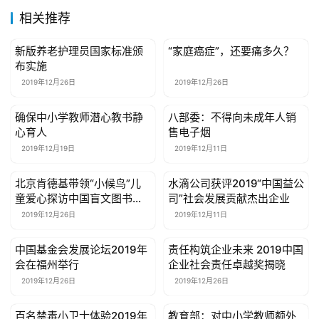
我
相关推荐
们
新版养老护理员国家标准颁
“家庭癌症”，还要痛多久？
公益资讯
公益资讯
联
布实施
系
2019年12月26日
2019年12月26日
我
们
确保中小学教师潜心教书静
八部委：不得向未成年人销
公益资讯
公益资讯
心育人
售电子烟
2019年12月19日
2019年12月11日
北京肯德基带领“小候鸟”儿
水滴公司获评2019“中国益公
公益资讯
公益资讯
童爱心探访中国盲文图书
司”社会发展贡献杰出企业
馆，以声相伴视力障碍阅读
2019年12月26日
2019年12月11日
者
中国基金会发展论坛2019年
责任构筑企业未来 2019中国
公益资讯
公益资讯
会在福州举行
企业社会责任卓越奖揭晓
2019年12月26日
2019年12月26日
百名禁毒小卫士体验2019年
教育部：对中小学教师额外
公益资讯
公益资讯