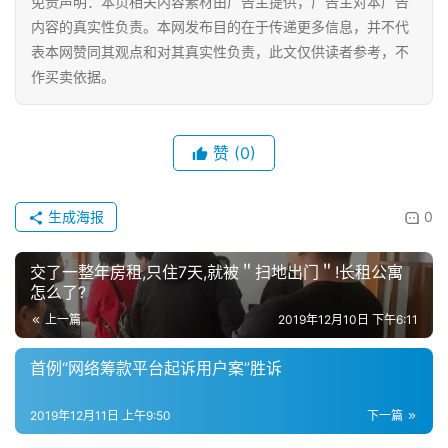
免责声明：本页相关内容素材由广告主提供，广告主对本广告
内容的真实性负责。本网发布目的在于传递更多信息，并不代
母
表本网赞同其观点和对其真实性负责，此文仅供读者参考，不
婴
亲
作买卖依据。
子
赞
(0)
女
性
时
生成海报
0
尚
交了一整年房租,只住7天,就被＂扫地出门＂!长租公寓
健
怎么了?
康
上一篇
2019年12月10日 下午6:11
资
讯
首例“网络筹款平台起诉用户案”胜诉
关
2019年12月11日 上午9:50
下一篇
于