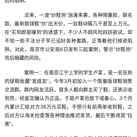
后的陷阱。
　　近来，一波“炒鞋热”汹涌来袭，各种限量款、联名
款、最新款球鞋“炒”出天价，一双鞋动辄几千甚至上万元。
在“买到即是赚到”的诱惑下，不少人不顾风险跃跃欲试，却
不知一些不法分子早已设好各种套路，正等着他们掉进陷
阱。对此，南京市公安局6日发布三起案例，警示“炒鞋热”
背后暗藏的风险。
　　案例一：在南京江宁上学的学生卢某，是一名狂热
的球鞋收藏“发烧友”。今年3月初加入一个限量版球鞋销售
交流群。群内网友活跃，很多人都向群主买了鞋，还表示收
到货，经鉴定确认为正品。于是卢某也放下戒备心，3个月
内累计汇给对方38万元买鞋。不想只有前两单收到鞋，之
后对方以海关检查等各种理由推迟发货，最后干脆将其“拉
黑”。
首