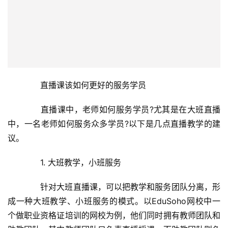
时也可灵活应用直播系统中的提问、抢答等工具来提升课堂
氛围。
房
产
家
具
　　3. 注重课前课后服务
母
　　除了在直播课中的互动和服务外，机构还需注意课
婴
前和课后服务。机构可以通过微信等工具建立社群，专业的
亲
老师及运营人员进行运营和答疑，以增强学员的活跃度和认
子
可度。同时社群也有利于课前的直播通知，课后的问题答疑
等。
女
性
　　总而言之，直播作为一种强互动、低门槛的在线教
时
尚
学方式，可以让教育机构快速转型线上，在疫情环境下实现
停学不停课。
健