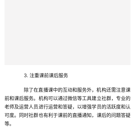
平安守护千万家，金融消保润民心｜2026年浙江辖区
“5·15”投教宣防市集活动圆满落幕
上一篇
2026年5月21日 下午1:59
叶凯：从游戏制作人到首席产品官，掌趣科技的人才强
心针
2017年1月15日 下午2:56
下一篇
相关推荐
社区自治成就棉花沱“幸福
京津冀农林院校共商生命科
公益资讯
公益资讯
窝”
学“金课”建设
2019年12月26日
2019年12月19日
住房公积金将助更多人安居
中国孵化培训志愿服务组织
公益资讯
公益资讯
和志愿服务管理人才
2019年12月11日
2019年12月26日
中央编办四局：​关于进一步
全国行业类媒体“走基层 强四