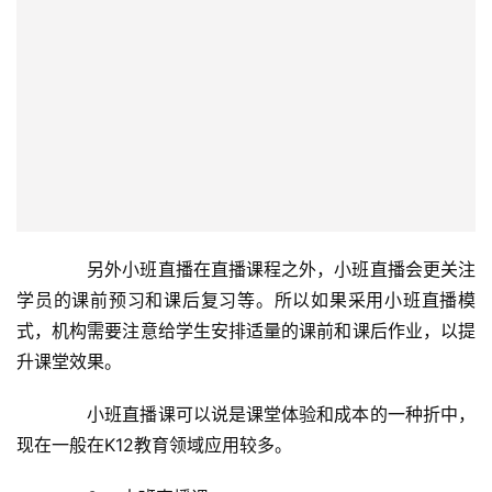
到数百人的大班直播。大班直播作为直播教学方式，优势同
样在于其互动体验感。同时相较于一对一直播和小班直播，
大班直播一名老师即可教授几十上百人，师资的利用率更
高。
首
页
　　不过由于大班直播课学员较多，老师无法一一关
注，因此针对需要强参与的K12领域来说应用较少，而在成
新
人的职业教育、兴趣教育等领域应用较多。
闻
资
讯
　　直播课该如何更好的服务学员
财
　　直播课中，老师如何服务学员?尤其是在大班直播
经
商
中，一名老师如何服务众多学员?以下是几点直播教学的建
业
议。