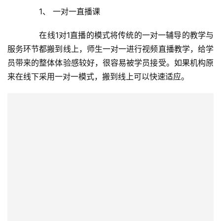
　　1、 一对一直播课
　　在线1对1直播的模式将传统的一对一辅导的教学与
服务环节都搬到线上，师生一对一进行视频直播教学，给学
员带来的整体体验感较好，很容易被学员接受。如果机构原
来在线下采用一对一模式，搬到线上可以快速适应。
　　一对一直播课由于其师资成本较高，更加适合高单
价的课程。同时其一对一的强互动性，对于需要通过互动调
动学员参与度的K12领域也会比较适用。
　　2、 一对多-小班直播课
　　小班课与一对一直播课模式相近，不过从一名老师
对一名学员，变成了一名老师对2~10名学员。对于教育机