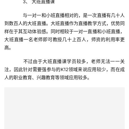
　　1. 大班教学，小班服务
A
I
　　针对大班直播课，可以把教学和服务团队分离，形
科
技
成一种大班教学、小班服务的模式。以EduSoho网校中一
个做职业资格证培训的网校为例，他们同时拥有教师团队和
经
助教团队，其中教师团队只负责直播授课，而助教团队则负
济
责服务，他们把学员每6~10人分为一个小组建立服务群，
金
每个小组有一名助教进行答疑、作业批改点评等服务。通过
融
这种方式有效地降低服务成本同时保证教学服务质量。
互
　　2. 课中强调互动
联
网
　　直播课的一大特性是及时互动性，但尤其在K12领
域，为了加强课程的参与度，老师还需在课程中多插入互动
娱
环节。例如EduSoho网校中的珍哥物理，老师在直播中每
乐
讲到重点知识，就会让学员“扣1”来反馈是否理解;而另一名
综
老师，则会在直播中插入各种笑点，来引起学员的兴趣。同
艺