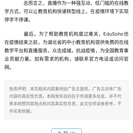
公益资讯
公益资讯
挖潜创新加强中小学教职工
力”主题采访活动启动
管理有关政策情况的介绍
2019年12月19日
2019年12月19日
水滴公司获评2019“中国益公
江西好人：为红土地添“另一
公益资讯
公益资讯
司”社会发展贡献杰出企业
抹红”
2019年12月11日
2019年12月26日
把随班就读全面融入各项教
通州3346户困难户获采暖补
公益资讯
公益资讯
育教学活动中
助
2019年12月19日
2019年12月26日
发表回复
*
昵称：