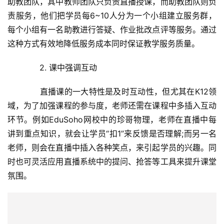
　　最后，为了帮助教育机构度过难关，EduSoho也
康
资
在疫情结束之前，为湖北省的中小教育机构提供免费的在线
讯
教学平台和直播服务，众志成城，抗战疫情，为全国教育事
业贡献力量。如有需求的机构，请联系官方电话或访问官
关
网。
于
我
们
免责声明：本页相关内容素材由广告主提供，广告主对本广告
内容的真实性负责。本网发布目的在于传递更多信息，并不代
联
表本网赞同其观点和对其真实性负责，此文仅供读者参考，不
系
作买卖依据。
我
们
赞
(0)
生成海报
0