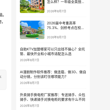
怎么样？一年级全英授课
与剑桥少儿英语考点的双
语体系深度解读
2026年8月7日
脑。
物，
2026届中考重高率
75.3%、剑桥考点在校
内：五邑碧桂园中英文学
校的17年答卷
2026年8月7日
自助KTV加盟哪家可以只出钱不操心？全托
管、最快开业和小城市适配怎么选
2026年8月7日
AI漫剧制作软件推荐：做连载、做3D、做自
动分镜，分别该盯住哪项能力？
本
2026年8月7日
外卖骑手换电柜厂家推荐：专送骑手、众包
骑手、快递骑手对换电柜的要求有什么不同
2026年8月7日