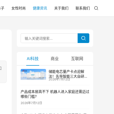
亲子
女性时尚
健康资讯
关于我们
联系我们
AI科技
商业
互联网
如
储能电芯量产卡点迎解
法！先导智能三大自研技
2026年7月12日
术攻克大尺寸制芯难题
产品成本居高不下 机器人进入家庭还需迈过
哪些门槛?
2026年7月12日