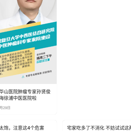
华山医院肿瘤专家孙贤俊
海徐浦中医医院啦
8月29日
太饱，注意这4个危害
宅家吃多了不消化 不妨试试这
讯
健康资讯