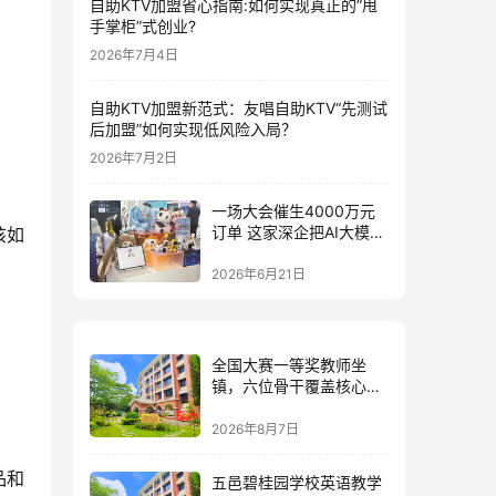
自助KTV加盟省心指南:如何实现真正的”甩
手掌柜”式创业?
2026年7月4日
自助KTV加盟新范式：友唱自助KTV“先测试
后加盟”如何实现低风险入局？
2026年7月2日
一场大会催生4000万元
订单 这家深企把AI大模型
该如
装进小玩具
2026年6月21日
全国大赛一等奖教师坐
镇，六位骨干覆盖核心学
科：五邑碧桂园中英文学
校的师资答卷
2026年8月7日
品和
五邑碧桂园学校英语教学