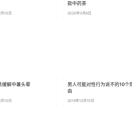
款中药茶
2月10日
2020年3月6日
法缓解中暑头晕
男人可能对性行为说不的10个
讯
健康资讯
由
2月10日
2019年12月10日