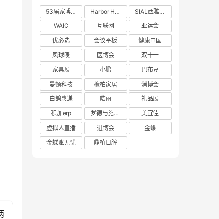
53届家博会
Harbor House
SIAL西雅展
WAIC
互联网
亚运会
优必选
会议平板
健康中国
凤球唛
医博会
双十一
家具展
小鹏
巴布豆
曼顿科技
槺柏家居
消博会
白鸽惠递
皓丽
礼品展
积加erp
罗德与施瓦茨
美宜佳
虚拟人直播
进博会
金蝶
金蝶账无忧
鼎植口腔
两