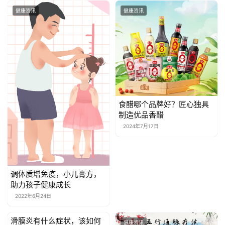
健康资讯
健康资讯
健
康
资
讯
关
于
食醋哪个品牌好？匠心独具
我
制造优品香醋
们
2024年7月17日
联
系
我
调体质增免疫，小儿膏方，
们
助力孩子健康成长
2022年6月24日
滑膜炎有什么症状，该如何
健康资讯
健康资讯