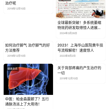
治疗呢
2019年12月10日
全球最新突破！多系统萎缩
特效药研发取得惊人进展，
未来治疗迎来曙光？
2024年3月26日
如何治疗脚气 治疗脚气的好
2023！上海华山医院黄牛挂
健康资讯
健康资讯
方法推荐
号流程解密！速度惊人
2019年12月10日
2023年9月2日
关于背部疼痛的产生治疗的
健康资讯
健康资讯
一切
2019年12月10日
中医：帕金森震颤了？五行
通脉汤派上了大用场！