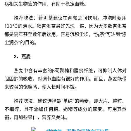
病相关生物酶的作用，有助于稳定血糖。
推荐吃法：普洱茶建议在两餐之间饮用。冲泡时要用
100℃的沸水。喝普洱茶最好先洗一遍，因为大多数普洱茶
都是隔年甚至数年后饮用，容易沉积尘埃，“洗茶”可达到“涤
尘润茶”的目的。
首
2、燕麦
页
燕麦中含有丰富的β葡聚糖和膳食纤维，可抑制人体对
新
胆固醇的吸收，对调节血脂有很好的作用。而且，燕麦能带
闻
来较强的饱腹感，使人长时间不饿。
资
讯
推荐吃法：建议选择最“单纯”的燕麦，即大片、整粒、
不细碎，且不添加任何糖、奶精等成分的燕麦。可用其熬
财
粥，再加些果仁，营养又美味。
经
商