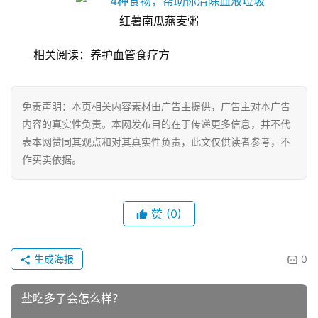
业
红薯南瓜燕麦粥
A
相关阅读：养护血管食疗方
I
科
技
免责声明：本页相关内容素材由广告主提供，广告主对本广告
内容的真实性负责。本网发布目的在于传递更多信息，并不代
经
表本网赞同其观点和对其真实性负责，此文仅供读者参考，不
济
作买卖依据。
金
融
赞
(0)
互
联
生成海报
0
网
盐吃多了会怎么样？
娱