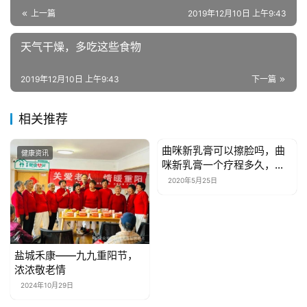
乐
上一篇
2019年12月10日 上午9:43
综
艺
天气干燥，多吃这些食物
房
2019年12月10日 上午9:43
下一篇
产
家
相关推荐
具
曲咪新乳膏可以擦脸吗，曲
健康资讯
健康资讯
母
咪新乳膏一个疗程多久，用
婴
药须知！
2020年5月25日
亲
子
女
盐城禾康——九九重阳节，
性
浓浓敬老情
时
2024年10月29日
尚