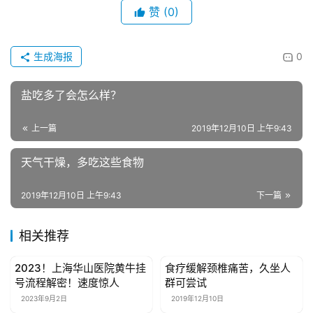
艺
赞
(0)
房
生成海报
0
产
家
盐吃多了会怎么样？
具
上一篇
2019年12月10日 上午9:43
母
婴
天气干燥，多吃这些食物
亲
子
2019年12月10日 上午9:43
下一篇
女
相关推荐
性
时
2023！上海华山医院黄牛挂
食疗缓解颈椎痛苦，久坐人
尚
健康资讯
健康资讯
号流程解密！速度惊人
群可尝试
2023年9月2日
2019年12月10日
健