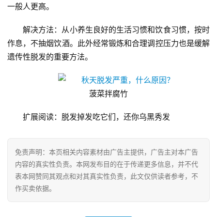
一般人更高。
A
I
解决方法：从小养生良好的生活习惯和饮食习惯，按时
科
作息，不抽烟饮酒。此外经常锻炼和合理调控压力也是缓解
技
遗传性脱发的重要方法。
经
济
菠菜拌腐竹
金
融
扩展阅读：脱发掉发吃它们，还你乌黑秀发
互
联
免责声明：本页相关内容素材由广告主提供，广告主对本广告
网
内容的真实性负责。本网发布目的在于传递更多信息，并不代
表本网赞同其观点和对其真实性负责，此文仅供读者参考，不
娱
作买卖依据。
乐
综