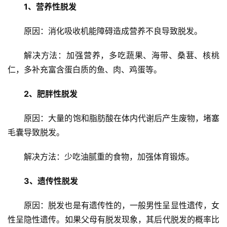
1、营养性脱发
原因：消化吸收机能障碍造成营养不良导致脱发。
解决方法：加强营养，多吃蔬果、海带、桑葚、核桃
仁，多补充富含蛋白质的鱼、肉、鸡蛋等。
首
页
2、肥胖性脱发
新
原因：大量的饱和脂肪酸在体内代谢后产生废物，堵塞
闻
毛囊导致脱发。
资
讯
解决方法：少吃油腻重的食物，加强体育锻炼。
财
3、遗传性脱发
经
商
原因：脱发也是有遗传性的，一般男性呈显性遗传，女
业
性呈隐性遗传。如果父母有脱发现象，其后代脱发的概率比