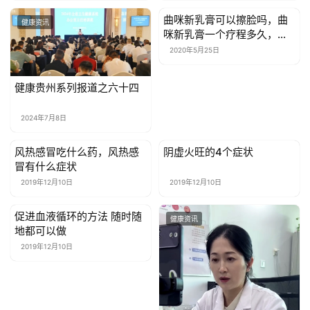
康
曲咪新乳膏可以擦脸吗，曲
健康资讯
健康资讯
资
咪新乳膏一个疗程多久，用
讯
药须知！
2020年5月25日
关
健康贵州系列报道之六十四
于
我
2024年7月8日
们
风热感冒吃什么药，风热感
阴虚火旺的4个症状
健康资讯
健康资讯
冒有什么症状
联
2019年12月10日
2019年12月10日
系
我
促进血液循环的方法 随时随
健康资讯
健康资讯
们
地都可以做
2019年12月10日