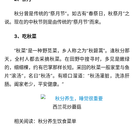
秋分曾是传统的“祭月节”。如古有“春祭日，秋祭月”之
说。现在的中秋节则是由传统的“祭月节”而来。
首
页
3、吃秋菜
新
“秋菜”是一种野苋菜，乡人称之为“秋碧蒿”。逢秋分那
闻
天，全村人都去采摘秋菜。在田野中搜寻时，多见是嫩绿
资
的，细细棵，约有巴掌那样长短。采回的秋菜一般家里与鱼
讯
片“滚汤”，名曰“秋汤”。有顺口溜道：“秋汤灌脏，洗涤肝
肠。阖家老少，平安健康。”
财
经
商
西兰花炒蘑菇
业
相关阅读：秋分养生饮食菜单
A
I