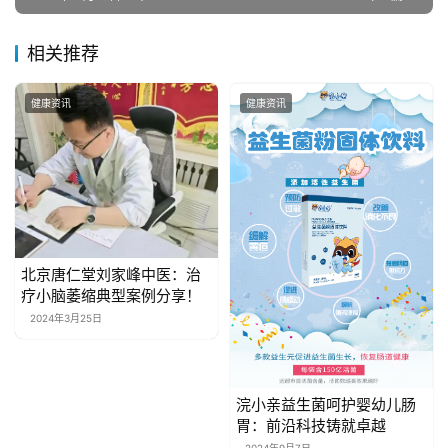
房
产
家
相关推荐
具
健康资讯
健康资讯
母
婴
亲
子
女
北京唐仁堂刘家峰中医：治
性
疗小脑萎缩典型案例分享！
时
2024年3月25日
尚
健
浣小亲益生菌呵护婴幼儿肠
康
胃：前沿科技铸就卓越
资
2024年9月7日