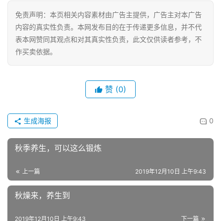
科
免责声明：本页相关内容素材由广告主提供，广告主对本广告
技
内容的真实性负责。本网发布目的在于传递更多信息，并不代
表本网赞同其观点和对其真实性负责，此文仅供读者参考，不
经
作买卖依据。
济
金
融
赞
(0)
互
联
生成海报
0
网
秋季养生，可以这么锻炼
娱
乐
上一篇
2019年12月10日 上午9:43
综
艺
秋燥来，养生到
2019年12月10日 上午9:43
下一篇