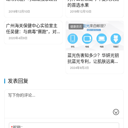
健康资讯
健康资讯
的首选水果
2019年12月10日
2019年12月10日
广州海关保健中心实验室主
健康资讯
健康资讯
任吴健：与病毒“赛跑”，对
样本“随到随检”
2020年4月9日
蓝光伤害知多少？华妍光钥
抗蓝光专利，让肌肤远离光
老化危机！
2024年9月2日
发表回复
*
昵称：