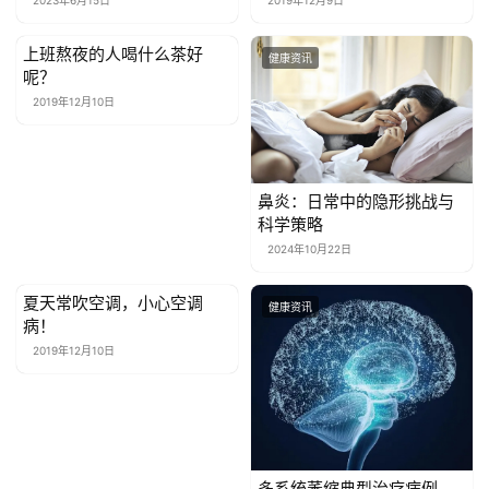
2023年6月15日
2019年12月9日
关
于
上班熬夜的人喝什么茶好
健康资讯
健康资讯
我
呢？
们
2019年12月10日
联
系
鼻炎：日常中的隐形挑战与
我
科学策略
们
2024年10月22日
夏天常吹空调，小心空调
健康资讯
健康资讯
病！
2019年12月10日
多系统萎缩典型治疗病例