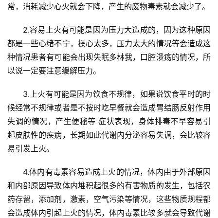
常，消耗减少心火就会下降，产生的废物毒素就会减少了。
首
页
2.容易上火有可能是因为压力大造成的，因为这种原因
都是一些心绪不宁，操心太多，压力太大的情况等会造成这
新
种情况患者有可能会出现失眠多林我，口腔溃疡的情况，所
闻
以说一定要注意缓解压力。
资
讯
3.上火有可能是因为饮食不规律，如果说饮食平时的时
候经常不规律或者是不按时吃早餐就会造成胃结肠反射作用
财
失调的情况，产生便秘等 症状表现，身体排毒不早容易引
经
起皮肤性的疾病，长期如此代谢内分泌容易失调，会比较容
商
易引发上火。
业
4.体内有毒素容易造成上火的情况，体内由于外部原因
A
和内部原因导致体内堆积起很多的有害物质的发生，包括农
I
药存留，添加剂，激素，空气污染等情况，这些物质规程都
科
技
会造成体内引起上火的情况，体内毒素比较多就会导致代谢