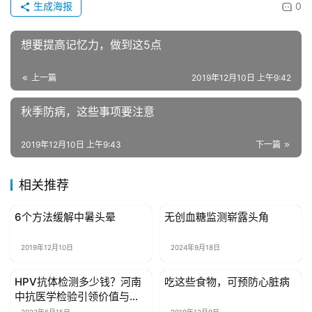
生成海报
0
具
想要提高记忆力，做到这5点
母
婴
上一篇
2019年12月10日 上午9:42
亲
子
秋季防病，这些事项要注意
女
2019年12月10日 上午9:43
下一篇
性
时
相关推荐
尚
6个方法缓解中暑头晕
无创血糖监测崭露头角
健康资讯
健康资讯
健
康
2019年12月10日
2024年9月18日
资
讯
HPV抗体检测多少钱？河南
吃这些食物，可预防心脏病
健康资讯
健康资讯
中抗医学检验引领价值与服
务的新标准