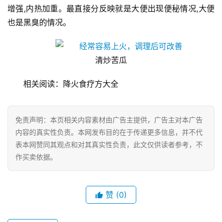
增强,内热加重。最直接分反映就是大便出现便秘情况,大便
经
也是黑臭的情况。
济
金
融
清炒苦瓜
相关阅读：降火食疗方大全
互
联
网
免责声明：本页相关内容素材由广告主提供，广告主对本广告
内容的真实性负责。本网发布目的在于传递更多信息，并不代
娱
表本网赞同其观点和对其真实性负责，此文仅供读者参考，不
乐
作买卖依据。
综
艺
赞
(0)
房
产
家