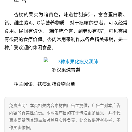
4、杏
讯
杏树的果实为暗黄色，味道甘甜多汁，富含蛋白质、
财
钙、维生素A、C等营养物质，对于痰咳的患者，可以经常
经
食用。民间有谚语：“端午吃个杏，到老没有病”，可见杏果
商
有很高的食疗价值。杏肉常用来制作成各色精美果脯，是一
业
种广受欢迎的休闲食品。
A
I
罗汉果炖雪梨
科
技
相关阅读：祛痰润肺食物菜单
经
济
免责声明：本页相关内容素材由广告主提供，广告主对本广告
金
内容的真实性负责。本网发布目的在于传递更多信息，并不代
融
表本网赞同其观点和对其真实性负责，此文仅供读者参考，不
作买卖依据。
互