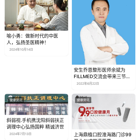
女
性
时
尚
喻小勇：做新时代的中医
人，弘扬圣医精神！
健
2024年10月14日
康
资
安生乔恩整形医师余斌为
讯
FILLMED交流会带来三节大
师课
2022年6月22日
关
于
健康资讯
健康资讯
我
们
斜弱视.手机携沈阳斜弱扶正
调理中心弘扬国粹 精诚济世
联
上海鼎植口腔淮海路门诊99
2024年7月13日
系