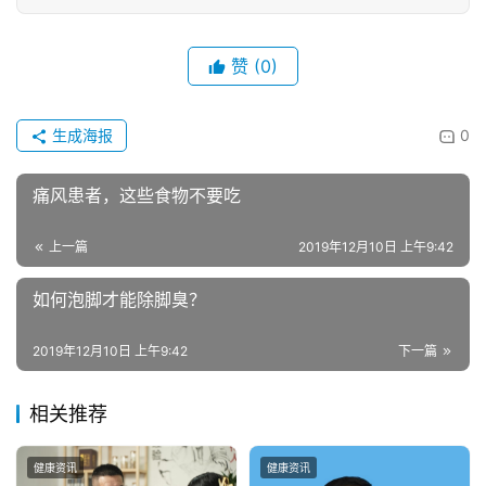
联
网
赞
(0)
娱
乐
生成海报
0
综
艺
痛风患者，这些食物不要吃
房
上一篇
2019年12月10日 上午9:42
产
家
如何泡脚才能除脚臭？
具
2019年12月10日 上午9:42
下一篇
母
婴
相关推荐
亲
子
健康资讯
健康资讯