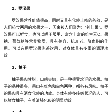
2、罗汉果
罗汉果营养价值很高，同时又具有化痰止咳的药效，是
人们药食两用的水果之一，历来被人们誉为：“神仙果”。罗
汉果可以鲜食，也可以晒干服用，富含丰富的维生素C、果
糖、葡萄糖等营养物质，具有美容、抗衰老、降血脂的作
用。可以选用罗汉果泡茶饮用，对身体具有多重的调理功
效。
3、柚子
首
柚子果肉甘甜，口感爽嫩，是一种很受欢迎的水果。柚
页
子的品种很多，果肉有红色和白色两种，都各有风味。柚子
的果肉具有消食化痰的功效。身体有痰多咳嗽状况的人，可
新
以鲜食柚子，有着清肺化痰的明显功效。
闻
资