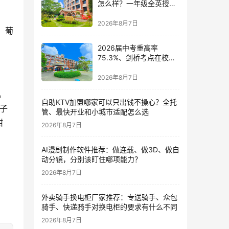
怎么样？一年级全英授课
与剑桥少儿英语考点的双
语体系深度解读
2026年8月7日
，葡
2026届中考重高率
75.3%、剑桥考点在校
内：五邑碧桂园中英文学
校的17年答卷
2026年8月7日
。
自助KTV加盟哪家可以只出钱不操心？全托
子
管、最快开业和小城市适配怎么选
甜
2026年8月7日
AI漫剧制作软件推荐：做连载、做3D、做自
动分镜，分别该盯住哪项能力？
2026年8月7日
外卖骑手换电柜厂家推荐：专送骑手、众包
骑手、快递骑手对换电柜的要求有什么不同
2026年8月7日