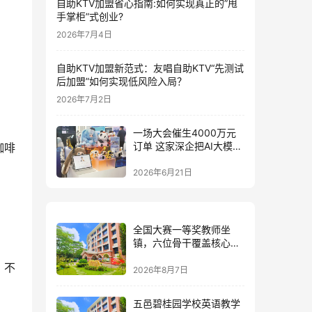
自助KTV加盟省心指南:如何实现真正的”甩
手掌柜”式创业?
2026年7月4日
自助KTV加盟新范式：友唱自助KTV“先测试
后加盟”如何实现低风险入局？
2026年7月2日
一场大会催生4000万元
订单 这家深企把AI大模型
咖啡
装进小玩具
2026年6月21日
全国大赛一等奖教师坐
镇，六位骨干覆盖核心学
科：五邑碧桂园中英文学
、不
校的师资答卷
2026年8月7日
五邑碧桂园学校英语教学