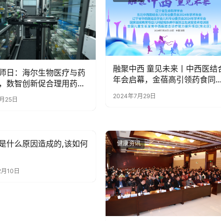
融聚中西 童见未来丨中西医结
师日：海尔生物医疗与药
年会启幕，金蓓高引领药食同
，数智创新促合理用药水
创新风潮
2024年7月29日
9月25日
是什么原因造成的,该如何
讯
健康资讯
2月10日