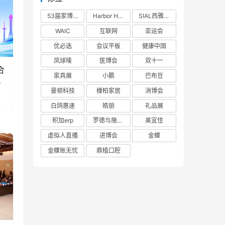
53届家博会
Harbor House
SIAL西雅展
WAIC
互联网
亚运会
优必选
会议平板
健康中国
凤球唛
医博会
双十一
合
家具展
小鹏
巴布豆
源
曼顿科技
槺柏家居
消博会
白鸽惠递
皓丽
礼品展
积加erp
罗德与施瓦茨
美宜佳
虚拟人直播
进博会
金蝶
金蝶账无忧
鼎植口腔