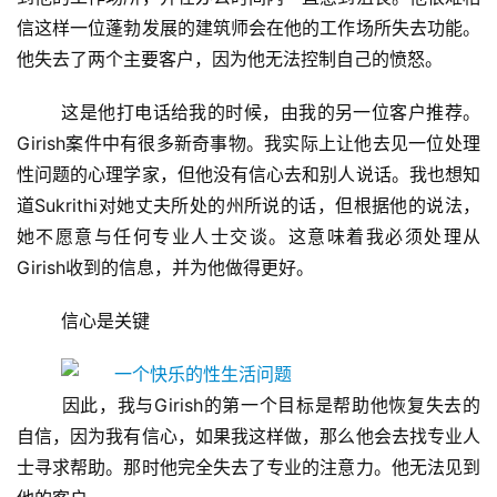
新
信这样一位蓬勃发展的建筑师会在他的工作场所失去功能。
闻
他失去了两个主要客户，因为他无法控制自己的愤怒。
资
讯
	这是他打电话给我的时候，由我的另一位客户推荐。
Girish案件中有很多新奇事物。我实际上让他去见一位处理
财
性问题的心理学家，但他没有信心去和别人说话。我也想知
经
道Sukrithi对她丈夫所处的州所说的话，但根据他的说法，
商
她不愿意与任何专业人士交谈。这意味着我必须处理从
业
Girish收到的信息，并为他做得更好。
A
	信心是关键
I
科
技
	因此，我与Girish的第一个目标是帮助他恢复失去的
自信，因为我有信心，如果我这样做，那么他会去找专业人
经
士寻求帮助。那时他完全失去了专业的注意力。他无法见到
济