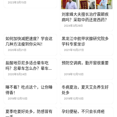
牌送福利！
2023年3月15日
刘家峰大夫擅长治疗震颤疾
病吗？采取中药还是西药？
2024年3月29日
如何加快减肥速度？学会这
黑龙江中航甲状腺研究院多
健康资讯
健康资讯
几种方法瘦到你尖叫！
学科专家坐诊
2020年3月21日
2021年10月27日
盐酸地芬尼多适合晕车吃
预防空调病，勤开窗很重要
健康资讯
健康资讯
吗？总晕车怎么办？晕车的
朋友看过来
2020年5月24日
2019年12月10日
睡不着？吃点这个，让你睡
冬病夏治，夏天艾灸养生好
健康资讯
健康资讯
得香！
处多
2019年12月10日
2019年12月10日
夏季吃姜好处多，防感冒有
孕妇便秘，不只会长痔疮
健康资讯
健康资讯
一手