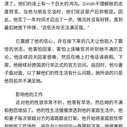
溃了。他们的床上有一个巨大的鸿沟。Girish不理解她的态
度转变。当他与朋友交谈时，他们说这是产后抑郁症。因
此，他花了一年时间才迈出了一步。情况并没有好转，直到
最后她放下炸弹，“这些天你无法满足我。”
	它震撼了他的信心，并在接下来的几天让他陷入了震
惊的状态。他害怕回家，害怕上床睡觉并听到她不满的言
论。他连续四天回家很晚，然后在晚上打电话请病假。下
周，他继续对德国进行非正式的官方访问。返回时，他与妻
子面对面，以了解他们的性生活有什么问题。她所说的只是
他目前并不满足她。
	影响他的工作
	这对他的性欲非常不利，他患有早泄。然后她的不满
首
和抱怨增加了。他的性生活慢慢渗透到他的家庭生活中，他
页
和妻子每次穿越对方的道路都会打架。他开始将家庭担忧带
到他的工作场所，并在办公时间内一直感到沮丧。他很难相