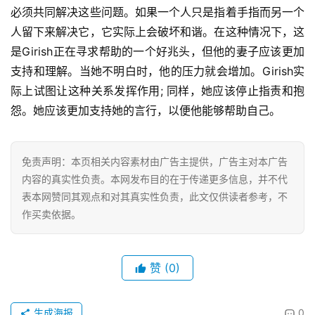
婴
必须共同解决这些问题。如果一个人只是指着手指而另一个
亲
人留下来解决它，它实际上会破坏和谐。在这种情况下，这
子
是Girish正在寻求帮助的一个好兆头，但他的妻子应该更加
支持和理解。当她不明白时，他的压力就会增加。Girish实
女
际上试图让这种关系发挥作用; 同样，她应该停止指责和抱
性
怨。她应该更加支持她的言行，以便他能够帮助自己。
时
尚
免责声明：本页相关内容素材由广告主提供，广告主对本广告
健
内容的真实性负责。本网发布目的在于传递更多信息，并不代
康
表本网赞同其观点和对其真实性负责，此文仅供读者参考，不
资
作买卖依据。
讯
关
赞
(0)
于
我
们
生成海报
0