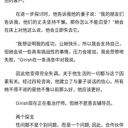
金
他的客户。
融
	在进一步探讨时，他告诉我他的妻子说：“我的朋友们
告诉我，他们的丈夫坚持不懈。那你怎么不能忍受？“她会
互
联
在床上对他这么说，他会立即失去它。
网
	“我想证明我的成功，让她快乐，所以我会支持自己，
但她会说一些具有挑战性的事情，压力会增加，我会悲惨地
娱
乐
失败，”Girish在一条消息中对我说。
综
艺
	因此他变得完全失调。关于他生活的一切都与这个因
素有关。经过四轮咨询，他建立了与妻子谈话的信心。所有
房
她不得不说的是他不像以前那么好，他应该更好。
产
家
	Girish现在正在看治疗师。但她不愿意去辅导员。
具
	两个探戈
母
	性问题不是个别问题，而是一个问题; 因此，合作伙伴