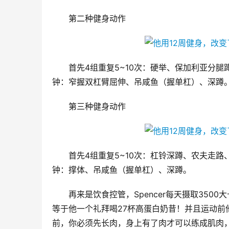
第二种健身动作
首先4组重复5~10次：硬举、保加利亚分
钟：窄握双杠臂屈伸、吊咸鱼（握单杠）、深蹲
第三种健身动作
首先4组重复5~10次：杠铃深蹲、农夫走
钟：撑体、吊咸鱼（握单杠）、深蹲。
再来是饮食控管，Spencer每天摄取35
等于他一个礼拜喝27杯高蛋白奶昔！并且运动
前，你必须先长肉，身上有了肉才可以练成肌肉，所