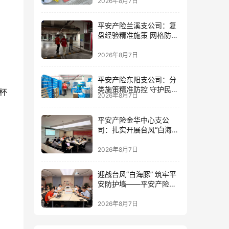
2026年8月7日
平安产险兰溪支公司：复
盘经验精准施策 网格防控
筑牢防线
2026年8月7日
平安产险东阳支公司：分
类施策精准防控 守护民生
杯
2026年8月7日
民企安全
平安产险金华中心支公
司：扎实开展台风“白海
豚”灾前风险减量工作
2026年8月7日
迎战台风“白海豚” 筑牢平
安防护墙——平安产险金
华中心支公司全力部署台
风防御工作
2026年8月7日