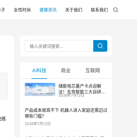
亲子
女性时尚
健康资讯
关于我们
联系我们
AI科技
商业
互联网
，
储能电芯量产卡点迎解
法！先导智能三大自研技
2026年7月12日
术攻克大尺寸制芯难题
产品成本居高不下 机器人进入家庭还需迈过
哪些门槛?
教练
2026年7月12日