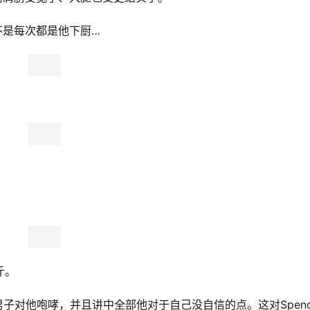
并不是每次都是他下厨…
斤。
生男子对他咆哮，并且讲中全部他对于自己没自信的点。这对Spenc
念头一转，他决定把这个男子当作是他健身的动力！