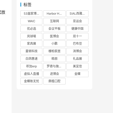
标签
起放
53届家博会
Harbor House
SIAL西雅展
WAIC
互联网
亚运会
优必选
会议平板
健康中国
凤球唛
医博会
双十一
家具展
小鹏
巴布豆
曼顿科技
槺柏家居
消博会
白鸽惠递
皓丽
礼品展
积加erp
罗德与施瓦茨
美宜佳
虚拟人直播
进博会
金蝶
金蝶账无忧
鼎植口腔