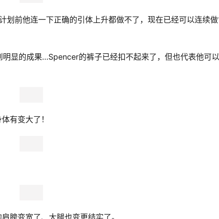
这次计划前他连一下正确的引体上升都做不了，现在已经可以连续做
明显的成果…Spencer的裤子已经扣不起来了，但也代表他可
r身体有变大了！
他的肩膀变宽了、大腿也变更结实了。