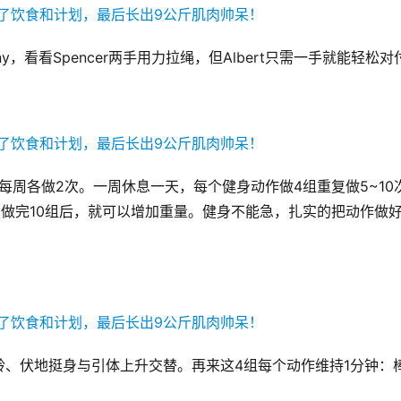
eny，看看Spencer两手用力拉绳，但Albert只需一手就能轻松对
作每周各做2次。一周休息一天，每个健身动作做4组重复做5~10
复做完10组后，就可以增加重量。健身不能急，扎实的把动作做
哑铃、伏地挺身与引体上升交替。再来这4组每个动作维持1分钟：