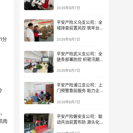
精准落地
2026年8月7日
平安产险义乌支公司：全
域排查前置风控 筑牢台风
防御屏障
1分
2026年8月7日
平安产险武义支公司：全
链条部署防控 织密汛期安
全防线
2026年8月7日
平安产险浦江支公司：上
分
门预警靠前服务 助力企业
筑牢防线
2026年8月7日
杯，
平安产险磐安支公司：联
肌肉
动共治前置布防 源头化解
内涝风险