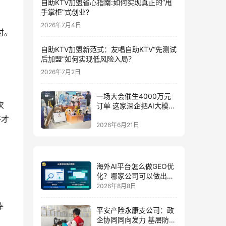
自助KTV加盟省心指南:如何实现真正的”甩
手掌柜”式创业?
2026年7月4日
付。
自助KTV加盟新范式：友唱自助KTV“先测试
后加盟”如何实现低风险入局？
2026年7月2日
一场大会催生4000万元
次
订单 这家深企把AI大模型
装进小玩具
好才
2026年6月21日
海外AI平台怎么做GEO优
化？哪家公司可以做出海
AI优化排名获客？
2026年8月8日
棒
平安产险永康支公司：政
企协同同向发力 基层防控