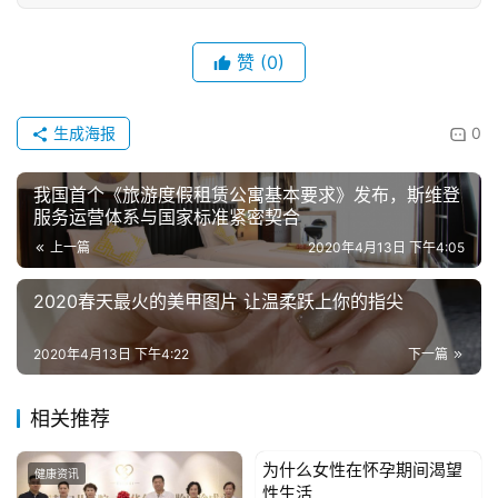
赞
(0)
生成海报
0
我国首个《旅游度假租赁公寓基本要求》发布，斯维登
服务运营体系与国家标准紧密契合
上一篇
2020年4月13日 下午4:05
2020春天最火的美甲图片 让温柔跃上你的指尖
2020年4月13日 下午4:22
下一篇
相关推荐
为什么女性在怀孕期间渴望
健康资讯
健康资讯
性生活