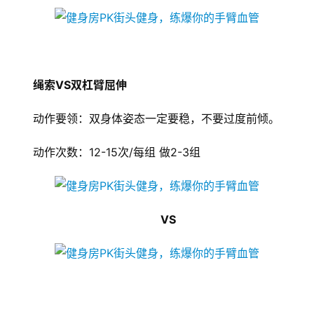
融
互
联
网
绳索VS双杠臂屈伸
动作要领：双身体姿态一定要稳，不要过度前倾。
娱
乐
动作次数：12-15次/每组 做2-3组
综
艺
房
VS
产
家
具
母