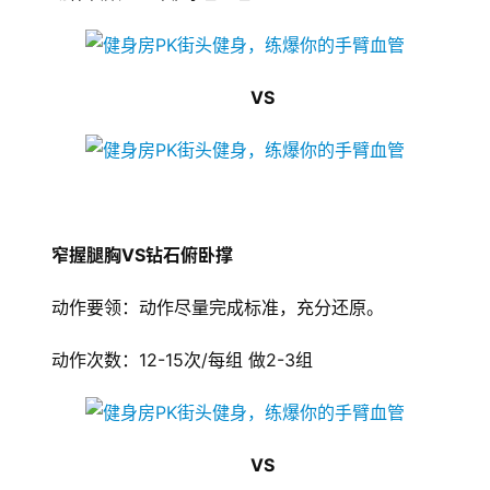
新
闻
资
讯
VS
财
经
商
业
窄握腿胸VS钻石俯卧撑
A
动作要领：动作尽量完成标准，充分还原。
I
科
动作次数：12-15次/每组 做2-3组
技
经
济
VS
金