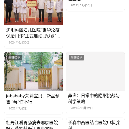
2019年12月10日
沈阳添囍妇儿医院“锦华免疫
保胎门诊”正式启动 助力好孕
圆梦！
2024年6月30日
健康资讯
健康资讯
鼻炎：日常中的隐形挑战与
jabsbaby茉莉宝贝：新品预
科学策略
售 “莓”你不行
2024年10月22日
2022年7月2日
牡丹江看胃肠病去哪家医院
长春中西医结合医院甲状腺
健康资讯
健康资讯
好？选择牡丹江胃康胃肠病
科