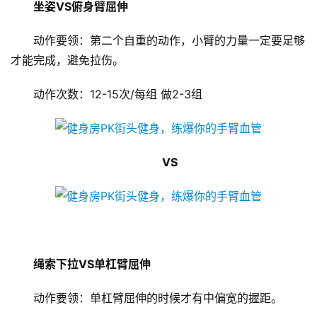
婴
坐姿VS俯身臂屈伸
亲
子
动作要领：第二个自重的动作，小臂的力量一定要足够
才能完成，避免拉伤。
女
性
动作次数：12-15次/每组 做2-3组
时
尚
VS
健
康
资
讯
关
绳索下拉VS单杠臂屈伸
于
我
动作要领：单杠臂屈伸的时候才有中偏宽的握距。
们