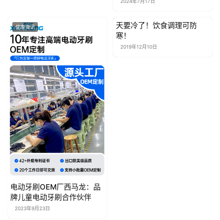
2024年7月17日
于
我
天要冷了！饮食调理可防
们
健康资讯
健康资讯
寒！
2019年12月10日
联
系
我
们
电动牙刷OEM厂西马龙：品
牌儿童电动牙刷合作伙伴
2023年9月23日