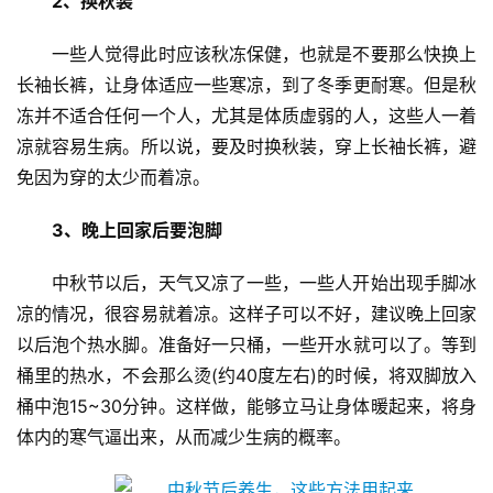
2、换秋装
首
页
一些人觉得此时应该秋冻保健，也就是不要那么快换上
长袖长裤，让身体适应一些寒凉，到了冬季更耐寒。但是秋
新
闻
冻并不适合任何一个人，尤其是体质虚弱的人，这些人一着
资
凉就容易生病。所以说，要及时换秋装，穿上长袖长裤，避
讯
免因为穿的太少而着凉。
财
3、晚上回家后要泡脚
经
商
中秋节以后，天气又凉了一些，一些人开始出现手脚冰
业
凉的情况，很容易就着凉。这样子可以不好，建议晚上回家
以后泡个热水脚。准备好一只桶，一些开水就可以了。等到
A
桶里的热水，不会那么烫(约40度左右)的时候，将双脚放入
I
桶中泡15~30分钟。这样做，能够立马让身体暖起来，将身
科
体内的寒气逼出来，从而减少生病的概率。
技