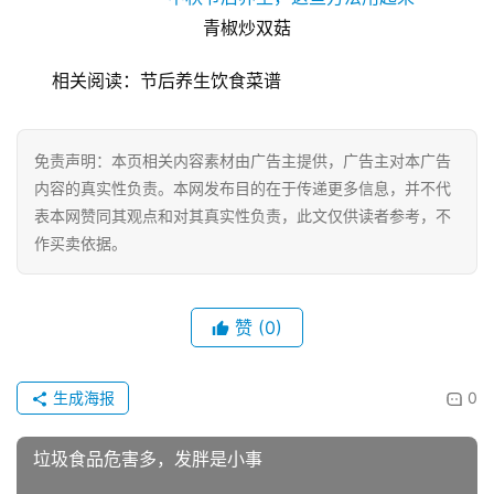
经
青椒炒双菇
济
金
相关阅读：节后养生饮食菜谱
融
互
免责声明：本页相关内容素材由广告主提供，广告主对本广告
联
内容的真实性负责。本网发布目的在于传递更多信息，并不代
网
表本网赞同其观点和对其真实性负责，此文仅供读者参考，不
作买卖依据。
娱
乐
综
赞
(0)
艺
生成海报
0
房
产
垃圾食品危害多，发胖是小事
家
具