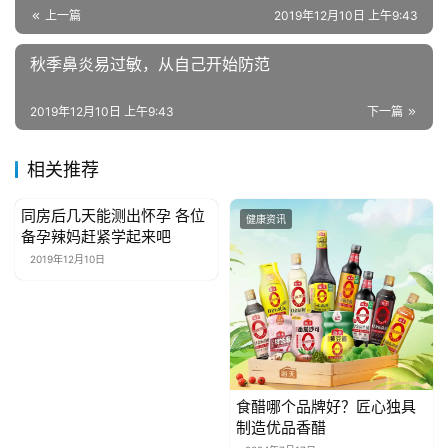
上一篇
2019年12月10日 上午9:43
母
秋季鼻炎易过敏，从自己开始防范
婴
亲
2019年12月10日 上午9:43
下一篇
子
相关推荐
女
性
同房后几天能测出怀孕 各位
健康资讯
健康资讯
时
备孕辣妈赶紧学起来吧
尚
2019年12月10日
健
康
资
讯
食醋哪个品牌好？匠心独具
制造优品香醋
关