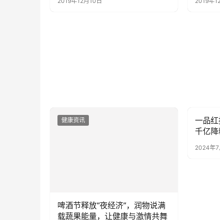
2019年12月10日
2019年1
一品红
健康资讯
健康资
千亿降
2024年
啤酒节释放“夜经济”，润物说满
载蔬果能量，让健康与激情共舞