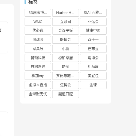
标签
53届家博会
Harbor House
SIAL西雅展
WAIC
互联网
亚运会
防
优必选
会议平板
健康中国
凤球唛
医博会
双十一
家具展
小鹏
巴布豆
曼顿科技
槺柏家居
消博会
白鸽惠递
皓丽
礼品展
积加erp
罗德与施瓦茨
美宜佳
虚拟人直播
进博会
金蝶
金蝶账无忧
鼎植口腔