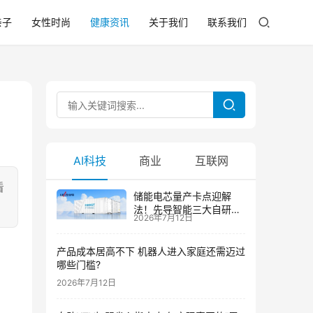
亲子
女性时尚
健康资讯
关于我们
联系我们
AI科技
商业
互联网
看
储能电芯量产卡点迎解
法！先导智能三大自研技
2026年7月12日
术攻克大尺寸制芯难题
产品成本居高不下 机器人进入家庭还需迈过
哪些门槛?
2026年7月12日