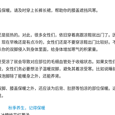
盖保暖。请及时穿上长裤长裙，帮助你的膝盖遮挡风寒。
还是挺热的。对此，很多女性们，依旧穿着高跟凉鞋就出门了。
，现在早晚还是有点冷的，女性们还是不要穿凉鞋出门比较好。
从你的双脚侵入到身体里面，给身体增加寒气的积累量。
旦受凉了就会导致对应部位的毛细血管处于收缩状态。如果女性
说，女性们务必要想法子温暖双脚，避免其着凉受寒。比如说睡
候泡脚除了能暖身之外，还能养肾。
双脚、膝盖保暖之外，还应该为后背、肚脐等怕凉的部位保暖。
性。