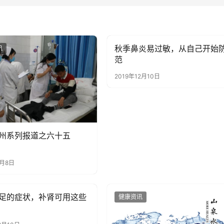
秋季鼻炎易过敏，从自己开始
讯
健康资讯
范
2019年12月10日
州系列报道之六十五
7月8日
足的症状，补肾可用这些
讯
健康资讯