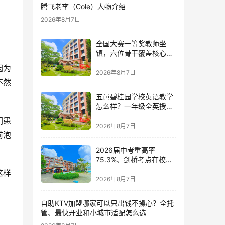
腾飞老李（Cole）人物介绍
2026年8月7日
全国大赛一等奖教师坐
镇，六位骨干覆盖核心学
科：五邑碧桂园中英文学
因为
校的师资答卷
2026年8月7日
不然
五邑碧桂园学校英语教学
怎么样？一年级全英授课
与剑桥少儿英语考点的双
们患
语体系深度解读
2026年8月7日
前泡
2026届中考重高率
75.3%、剑桥考点在校
内：五邑碧桂园中英文学
这样
校的17年答卷
2026年8月7日
自助KTV加盟哪家可以只出钱不操心？全托
管、最快开业和小城市适配怎么选