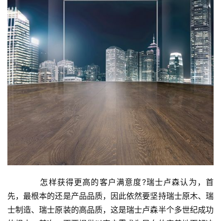
首
页
　　怎样获得更高的客户满意度?瑞士卢森认为，首
新
先，最根本的还是产品品质，因此依然要坚持瑞士原木、瑞
闻
士制造、瑞士原装的高品质，这是瑞士卢森半个多世纪成功
资