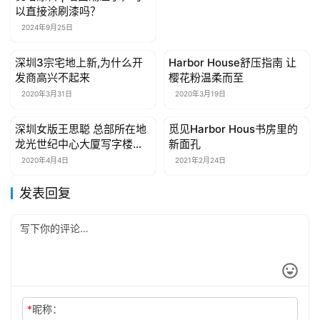
优培涂料 | 墙面潮湿了，可
以直接涂刷漆吗？
2024年9月25日
深圳3宗宅地上新,为什么开
Harbor House舒压指南 让
房产家具
房产家具
发商高兴不起来
樱花粉温柔而至
2020年3月31日
2020年3月19日
深圳女版王思聪 总部所在地
觅见Harbor Hous书房里的
房产家具
房产家具
龙光世纪中心大厦写字楼】
新面孔
宝安
2020年4月4日
2021年2月24日
发表回复