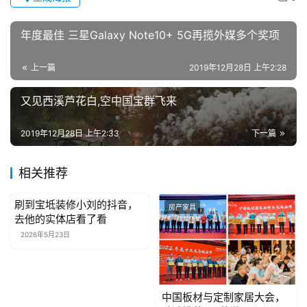
女
性
年度最佳 三星Galaxy Note10+ 5G再揽外媒多个奖项
时
尚
上一篇
2019年12月28日 上午2:28
又见西溪芦花白,空中国宝群飞来
健
康
2019年12月28日 上午2:33
下一篇
资
讯
相关推荐
关
刷到宝坻装修小刘的抖音，
于
房产家具
房产家具
去他的实体店看了看
我
2026年5月23日
们
联
系
中国板材与定制家居大会，