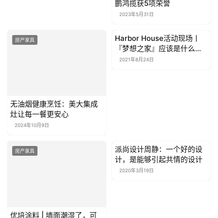
我
鹏鸿揽获5项荣誉
们
2023年5月31日
Harbor House活动现场丨
房产家具
房产家具
『梦想之家』应该是什么样
的？
2021年8月24日
无油烟健康烹饪：美大集成
灶让每一餐更安心
2024年10月9日
派尚设计周静：一个好的设
房产家具
房产家具
计，是能够引起共情的设计
2020年3月19日