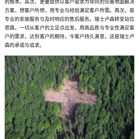
讯
的根本。其次，更要提供以客户需求为导向的完善地面解决
方案，想客户所想，用专业与经验满足客户所需。再次，是
财
专业的安装服务与及时响应的售后服务。瑞士卢森转变站位
经
思路，一切从客户的立足点出发，用高品质与专业性满足客
商
户的需求，达到客户的期待，令客户持久满意，这是瑞士卢
业
森的承诺与追求。
A
I
科
技
经
济
金
融
互