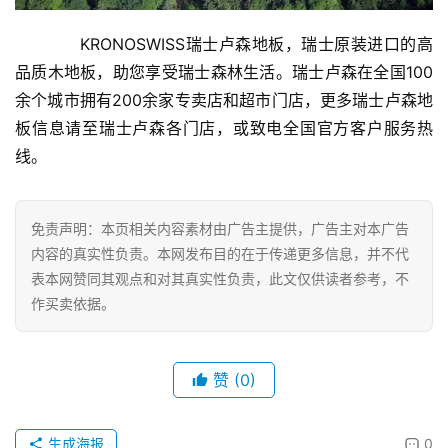
联
网
　　KRONOSWISS瑞士卢森地板，瑞士原装进口的高
品质木地板，助您享受瑞士森林生活。瑞士卢森在全国100
娱
余个城市拥有200余家专卖店和超市门店，更多瑞士卢森地
乐
板信息请至瑞士卢森各门店，或致电全国官方客户服务热
综
线。
艺
房
免责声明：本页相关内容素材由广告主提供，广告主对本广告
产
内容的真实性负责。本网发布目的在于传递更多信息，并不代
家
表本网赞同其观点和对其真实性负责，此文仅供读者参考，不
具
作买卖依据。
母
婴
赞
(0)
亲
子
生成海报
0