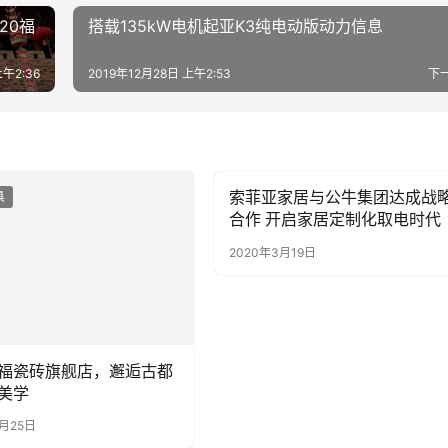
20福
搭载135kW电机起亚K3纯电动版动力信息
上午2:36
2019年12月28日 上午2:53
下
索菲亚家居与公牛集团达成战
具
房产家具
合作 开启家居定制化取电时代
2020年3月19日
福瓷砖旗舰店，邂逅古都
美学
9月25日