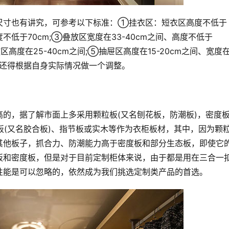
尺寸也有讲究，可参考以下标准：①挂衣区：短衣区高度不低于
高度不低于70cm;③叠放区宽度在33-40cm之间、高度不低于
区高度在25-40cm之间;⑤抽屉区高度在15-20cm之间、宽度
当然还得根据自身实际情况做一个调整。
的，据了解市面上多采用颗粒板(又名刨花板，防潮板)，密度板
层板(又名胶合板)、指节板或实木等作为衣柜板材，其中，因为颗
其他板子，抓合力、防潮能力高于密度板和部分生态板，即使它
板和密度板，但是对于目前定制柜体来说，由于都是用在三合一
性能是可以忽略的，依然成为我们挑选定制类产品的首选。