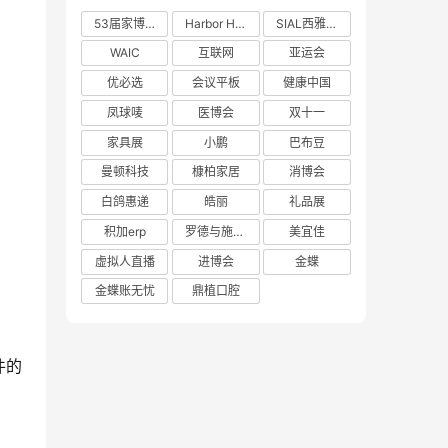
53届家博会
Harbor House
SIAL西雅展
WAIC
互联网
亚运会
优必选
会议平板
健康中国
凤球唛
医博会
双十一
家具展
小鹏
巴布豆
曼顿科技
槺柏家居
消博会
白鸽惠递
皓丽
礼品展
积加erp
罗德与施瓦茨
美宜佳
虚拟人直播
进博会
金蝶
金蝶账无忧
鼎植口腔
件的