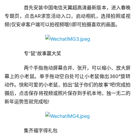
首先安装中国电信天翼超高清最新版本，进入春晚
专题页，点击AR求签活动入口，启动相机，选择拍照或视
频(仅安卓客户端可以拍视频哦!)即可拍摄喜欢的画面。
首
页
专“鼠”故事赢大奖
新
两个手指拖动屏幕合并、张开，可以缩小、放大屏
闻
幕上的小老鼠。单手拖动空白处可让小老鼠做出360°旋转
资
动作。快和可爱的小老鼠，拍出“鼠于你们的故事”吧!完成拍
讯
摄后，点击保存将视频或照片保存到手机本地，独一无二的
新年运势签就完成啦!
财
经
商
业
集齐福字得礼包