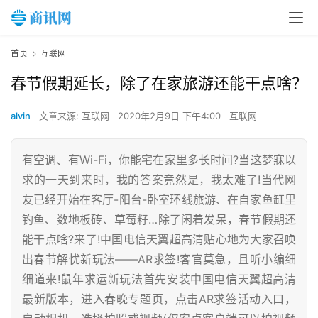
首页
互联网
春节假期延长，除了在家旅游还能干点啥？
alvin
文章来源: 互联网
2020年2月9日 下午4:00
互联网
有空调、有Wi-Fi，你能宅在家里多长时间?当这梦寐以
求的一天到来时，我的答案竟然是，我太难了!当代网
友已经开始在客厅-阳台-卧室环线旅游、在自家鱼缸里
钓鱼、数地板砖、草莓籽…除了闲着发呆，春节假期还
能干点啥?来了!中国电信天翼超高清贴心地为大家召唤
出春节解忧新玩法——AR求签!客官莫急，且听小编细
细道来!鼠年求运新玩法首先安装中国电信天翼超高清
最新版本，进入春晚专题页，点击AR求签活动入口，