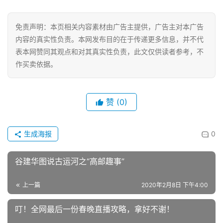
艺
免责声明：本页相关内容素材由广告主提供，广告主对本广告
房
内容的真实性负责。本网发布目的在于传递更多信息，并不代
产
表本网赞同其观点和对其真实性负责，此文仅供读者参考，不
家
作买卖依据。
具
母
赞
(0)
婴
亲
子
生成海报
0
女
谷建华图说古运河之“高邮趣事”
性
时
上一篇
2020年2月8日 下午4:00
尚
叮！全网最后一份春晚直播攻略，拿好不谢！
健