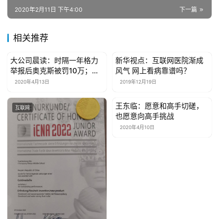
康
2020年2月11日 下午4:00
下一篇
资
讯
相关推荐
大公司晨读：时隔一年格力
新华视点：互联网医院渐成
关
互联网
互联网
举报后奥克斯被罚10万；索
风气 网上看病靠谱吗？
于
尼入股B站
2020年4月13日
2019年12月19日
我
们
王东临：愿意和高手切磋，
互联网
互联网
也愿意向高手挑战
联
2020年4月10日
系
我
们