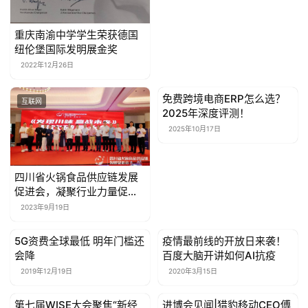
重庆南渝中学学生荣获德国
纽伦堡国际发明展金奖
2022年12月26日
免费跨境电商ERP怎么选？
互联网
互联网
2025年深度评测！
2025年10月17日
四川省火锅食品供应链发展
促进会，凝聚行业力量促发
展
2023年9月19日
5G资费全球最低 明年门槛还
疫情最前线的开放日来袭！
互联网
互联网
会降
百度大脑开讲如何AI抗疫
2019年12月19日
2020年3月15日
第七届WISE大会聚焦“新经
进博会见闻|猎豹移动CEO傅
互联网
互联网