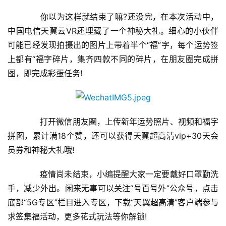
A
你以为这样就结束了嘛?还没完，在本次活动中，
I
中国电信天翼云VR还埋藏了一个神秘大礼。细心的小伙伴
科
可能已经发现拍摄出的图片上带着半个“福”字，每个运势签
技
上都有“福字碎片，集齐四款不同的碎片，在朋友圈完成拼
图，即完成彩蛋任务!
经
济
金
融
打开微信朋友圈，上传新年运势照片、视频和福字
拼图，累计满18个赞，还可以获得天翼超高清vip+30天会
互
员券和神秘大礼哦!
联
网
疫情尚未结束，小编提醒大家一定要戴好口罩勤洗
手，减少外出。闲来无事可以关注“号百号外”公众号，点击
娱
底部“5G专区”栏目进入专区，下载“天翼超高清”客户端参与
乐
求签集福活动，更多花式玩法等你解锁!
综