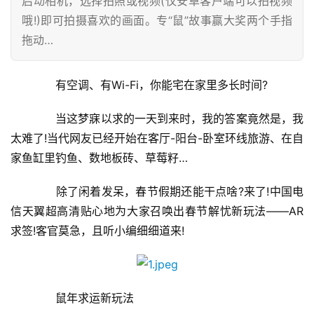
启动相机，选择拍照或视频(仅安卓客户端可以拍视频
哦!)即可拍摄喜欢的画面。专“鼠”故事赢大奖两个手指
拖动…
有空调、有Wi-Fi，你能宅在家里多长时间?
当这梦寐以求的一天到来时，我的答案竟然是，我
太难了!当代网友已经开始在客厅-阳台-卧室环线旅游、在自
家鱼缸里钓鱼、数地板砖、草莓籽…
除了闲着发呆，春节假期还能干点啥?来了!中国电
信天翼超高清贴心地为大家召唤出春节解忧新玩法——AR
求签!客官莫急，且听小编细细道来!
鼠年求运新玩法