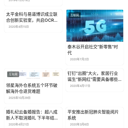
太平金科与易道博识成立联
互联网
互联网
合创新实验室，共启OCR识
别课题研究
2020年4月15日
泰木谷开启社交“新零售”时
代
2020年7月2日
钉钉“出圈”大火，家居行业
互联网
互联网
诞生“新网红”需要具备哪些
条件？
领星海外仓系统五个环节破
2020年4月17日
解海外仓退货难题
2025年10月29日
婚礼纪云备婚报告：超八成
平安推出新冠肺炎智能阅片
互联网
互联网
新人不取消婚礼 下半年结婚
系统
扎堆
2020年4月21日
2020年3月6日