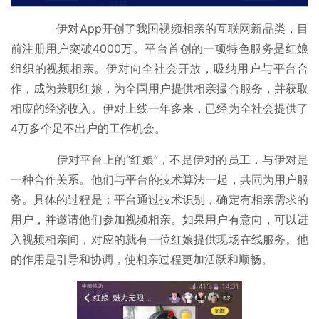
经
商
伊对App开创了我国视频相亲的互联网新品类，目
业
前注册用户突破4000万。平台首创的一项特色服务是红娘
组织的视频相亲。伊对向全社会开放，吸纳用户与平台合
A
作，成为兼职红娘，为全国用户提供相亲撮合服务，并获取
I
相应的经济收入。伊对上线一年多来，已经为全社会提供了
科
4万多个足不出户的工作机会。
技
伊对平台上的“红娘”，不是伊对的员工，与伊对是
经
一种合作关系。他们与平台的技术算法一起，共同为用户服
济
务。具体的过程是：平台通过技术识别，确定有相亲需求的
金
用户，并邀请他们参加视频相亲。如果用户有意向，可以进
融
入视频相亲间，对应的就有一位红娘提供现场在线服务。他
的作用是引导和协调，使相亲过程更加活跃和顺畅。
互
联
网