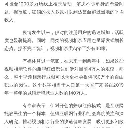
时
可撮合1000多万场线上相亲活动，解决不少单身的恋爱问
尚
题。据报道，红娘的收入多数可以到达甚至超过当地的平均
收入。
健
康
疫情发生以来，伊对的注册用户的迅速增加，活跃
资
度也显著提高。同时，同类的视频相亲应用也呈爆发式增长
讯
态势。据不完全统计，视频相亲类App至少有40家。
关
有媒体算过一笔账，在未来一到两年中，如果这些
于
视频相亲软件的兼职红娘都达到伊对目前4万人的规模，那
我
么，整个视频相亲行业就可以为全社会提供160万个的自由
们
职业的岗位。这个数字相当于人口第一大省广东省在2019
年一整年的城镇新增就业人数的140万人。
联
系
有专家表示，伊对开创的兼职红娘模式，是互联网
我
托底民生的一个样本，值得互联网行业和社会高度关注和深
们
入研究。推动视频相亲行业的快速健康发展，吸引更多闲散