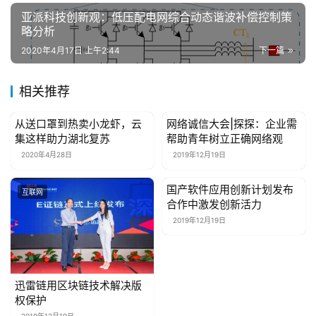
亚派科技创新观：低压配电网综合动态谐波补偿控制策
略分析
2020年4月17日 上午2:44
下一篇
相关推荐
从送口罩到热卖小龙虾，云
网络诚信大会|探探：企业需
互联网
互联网
集这样助力湖北复苏
帮助青年树立正确网络观
2020年4月28日
2019年12月19日
国产软件应用创新计划发布
互联网
互联网
合作中激发创新活力
2019年12月19日
迅雷链用区块链技术解决版
权保护
2019年12月19日