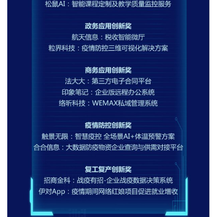
首
页
新
闻
资
讯
财