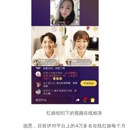
娱
乐
综
艺
房
产
家
具
母
婴
亲
子
红娘组织下的视频在线相亲
女
性
据悉，目前伊对平台上的4万多名在线红娘每个月