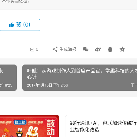
，不作买卖依据。
赞
(0)
0
生成海报
来
叶凯：从游戏制作人到首席产品官，掌趣科技的人
心针
午8:25
2017年1月15日 下午2:56
下
践行通讯+AI，容联加速传统行
AI科技
业智能化改造