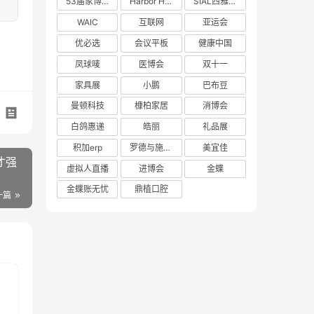
53届家博会
Harbor House
SIAL西雅展
WAIC
互联网
亚运会
优必选
会议平板
健康中国
凤球唛
医博会
双十一
家具展
小鹏
巴布豆
曼顿科技
槺柏家居
消博会
白鸽惠递
皓丽
礼品展
积加erp
罗德与施瓦茨
美宜佳
才强
虚拟人直播
进博会
金蝶
金蝶账无忧
鼎植口腔
一篇