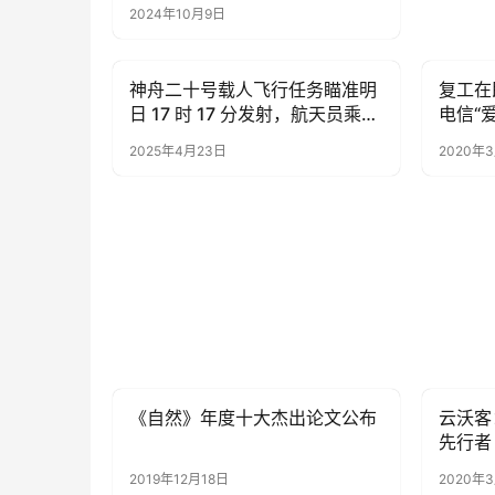
2024年10月9日
神舟二十号载人飞行任务瞄准明
复工在
AI科技
AI科技
日 17 时 17 分发射，航天员乘组
电信“爱
名单公布
2025年4月23日
2020年
《自然》年度十大杰出论文公布
云沃客
AI科技
AI科技
先行者
2019年12月18日
2020年