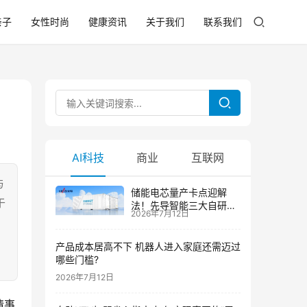
亲子
女性时尚
健康资讯
关于我们
联系我们
AI科技
商业
互联网
与
储能电芯量产卡点迎解
于
法！先导智能三大自研技
2026年7月12日
术攻克大尺寸制芯难题
产品成本居高不下 机器人进入家庭还需迈过
哪些门槛?
2026年7月12日
情事