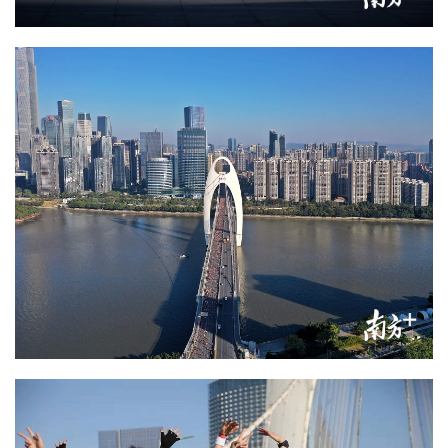
房
产
家
具
母
婴
亲
子
女
性
时
尚
健
康