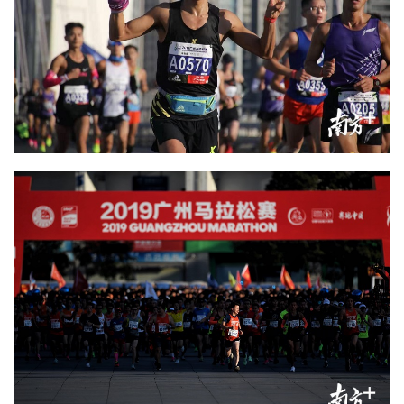
I
科
技
经
济
金
融
互
联
网
娱
乐
综
艺