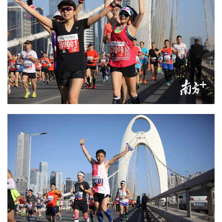
资
讯
关
于
我
们
联
系
我
们