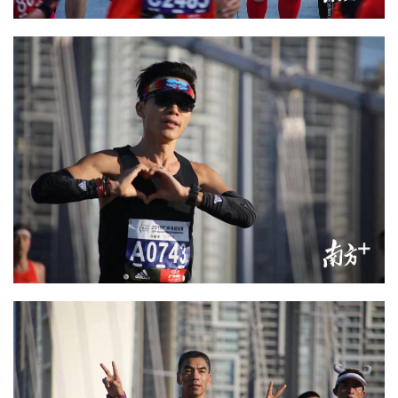
首
页
新
闻
资
讯
财
经
商
业
A