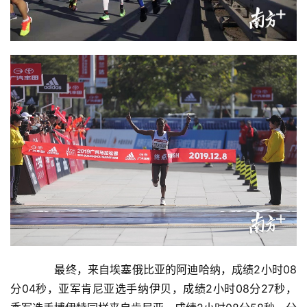
　　最终，来自埃塞俄比亚的阿迪哈纳，成绩2小时08
分04秒，亚军肯尼亚选手纳伊贝，成绩2小时08分27秒，