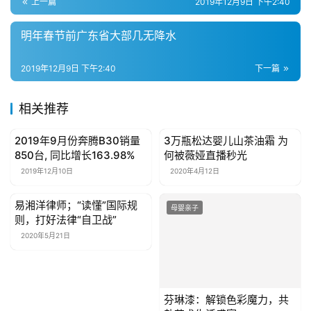
上一篇
2019年12月9日 下午2:40
明年春节前广东省大部几无降水
2019年12月9日 下午2:40
下一篇
相关推荐
2019年9月份奔腾B30销量
3万瓶松达婴儿山茶油霜 为
母婴亲子
母婴亲子
850台, 同比增长163.98%
何被薇娅直播秒光
2019年12月10日
2020年4月12日
易湘洋律师；“读懂”国际规
母婴亲子
母婴亲子
则，打好法律“自卫战”
2020年5月21日
芬琳漆：解锁色彩魔力，共