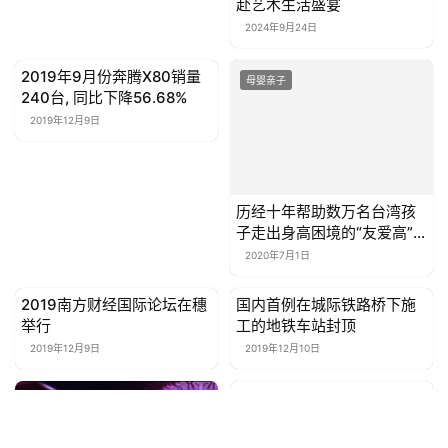
赴艺术生活盛宴
2024年9月24日
2019年9月份奔腾X80销量
母婴亲子
母婴亲子
240台, 同比下降56.68%
2019年12月9日
历经十年帮助数万名台湾孩
子走出身高困境的“友爱高”
登陆大陆！
2020年7月1日
2019南方财经国际论坛在穗
国内首例在城际铁路桥下施
母婴亲子
母婴亲子
举行
工的地铁车站封顶
2019年12月9日
2019年12月10日
2019年10月份逸动新能源销
母婴亲子
母婴亲子
量917台, 同比增长242.16%
2019年12月10日