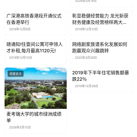
梳理
2026年5月18日
女
性
广深港高铁香港段开通仪式
彰显稳健经营能力 龙光斩获
母婴亲子
母婴亲子
时
在香港举行
财务健康及经营榜样两大殊
尚
荣
2019年12月9日
2019年12月10日
健
磅通知!住壹间公寓可申领人
网络剧家族谱系化发展如何
母婴亲子
母婴亲子
康
才补租,每月最高1120元!
跑赢观众兴趣跳转
资
2019年12月10日
2020年3月28日
讯
2019年下半年住宅销售额暴
母婴亲子
母婴亲子
跌22％
关
2019年12月28日
于
我
们
麦考瑞大学的城市绿洲成绩
联
单
系
2026年5月15日
我