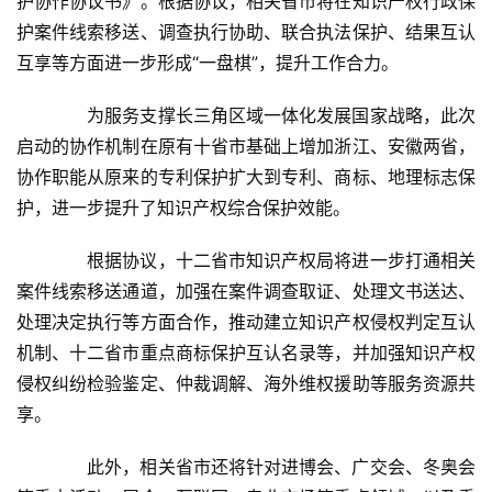
护协作协议书》。根据协议，相关省市将在知识产权行政保
护案件线索移送、调查执行协助、联合执法保护、结果互认
互享等方面进一步形成“一盘棋”，提升工作合力。
　　为服务支撑长三角区域一体化发展国家战略，此次
启动的协作机制在原有十省市基础上增加浙江、安徽两省，
协作职能从原来的专利保护扩大到专利、商标、地理标志保
护，进一步提升了知识产权综合保护效能。
　　根据协议，十二省市知识产权局将进一步打通相关
案件线索移送通道，加强在案件调查取证、处理文书送达、
首
处理决定执行等方面合作，推动建立知识产权侵权判定互认
页
机制、十二省市重点商标保护互认名录等，并加强知识产权
侵权纠纷检验鉴定、仲裁调解、海外维权援助等服务资源共
新
享。
闻
资
　　此外，相关省市还将针对进博会、广交会、冬奥会
讯