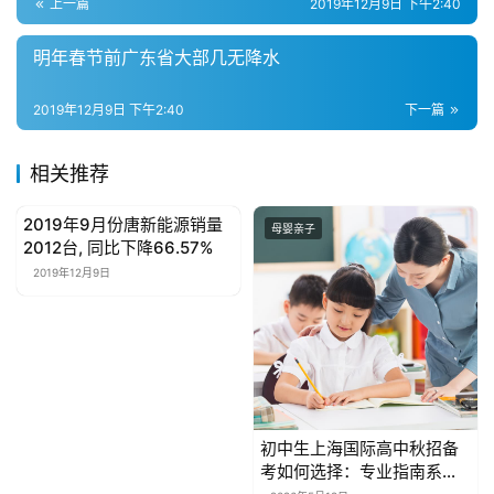
联
上一篇
2019年12月9日 下午2:40
网
明年春节前广东省大部几无降水
娱
2019年12月9日 下午2:40
下一篇
乐
综
艺
相关推荐
2019年9月份唐新能源销量
房
母婴亲子
母婴亲子
2012台, 同比下降66.57%
产
2019年12月9日
家
具
母
婴
亲
子
初中生上海国际高中秋招备
考如何选择：专业指南系统