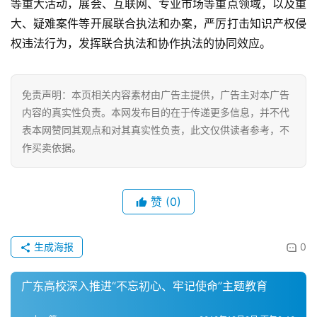
等重大活动，展会、互联网、专业市场等重点领域，以及重
大、疑难案件等开展联合执法和办案，严厉打击知识产权侵
财
权违法行为，发挥联合执法和协作执法的协同效应。
经
商
业
免责声明：本页相关内容素材由广告主提供，广告主对本广告
内容的真实性负责。本网发布目的在于传递更多信息，并不代
A
表本网赞同其观点和对其真实性负责，此文仅供读者参考，不
I
作买卖依据。
科
技
赞
(0)
经
济
金
生成海报
0
融
广东高校深入推进“不忘初心、牢记使命”主题教育
互