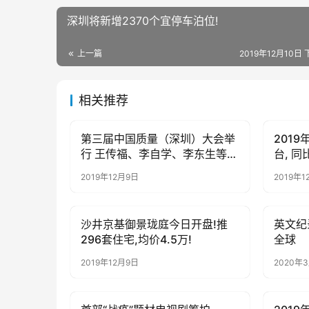
深圳将新增2370个宜停车泊位!
上一篇
2019年12月10日 
相关推荐
第三届中国质量（深圳）大会举
2019
母婴亲子
母婴亲
行 王传福、李自学、李东生等热
台, 同
议企业高质量发展
2019年12月9日
2019年1
沙井京基御景珑庭今日开盘!推
英文纪
母婴亲子
母婴亲
296套住宅,均价4.5万!
全球
2019年12月9日
2020年