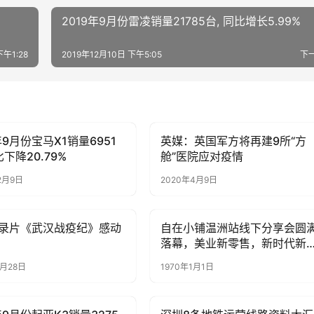
2019年9月份雷凌销量21785台, 同比增长5.99%
下午1:28
2019年12月10日 下午5:05
下
年9月份宝马X1销量6951
英媒：英国军方将再建9所“方
子
母婴亲子
比下降20.79%
舱”医院应对疫情
2月9日
2020年4月9日
录片《武汉战疫纪》感动
自在小铺温洲站线下分享会圆
子
母婴亲子
落幕，美业新零售，新时代新
流
3月28日
1970年1月1日