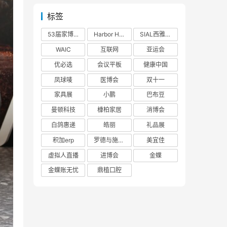
标签
53届家博会
Harbor House
SIAL西雅展
WAIC
互联网
亚运会
优必选
会议平板
健康中国
凤球唛
医博会
双十一
家具展
小鹏
巴布豆
曼顿科技
槺柏家居
消博会
白鸽惠递
皓丽
礼品展
积加erp
罗德与施瓦茨
美宜佳
虚拟人直播
进博会
金蝶
金蝶账无忧
鼎植口腔