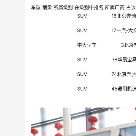
车型 销量 所属级别 在级别中排名 所属厂商 占该厂
                        SUV        
                        SUV     
                        中大型车     
                        SUV        
                        SUV       
                        SUV           