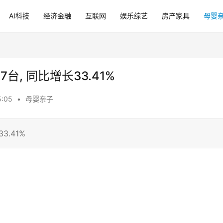
AI科技
经济金融
互联网
娱乐综艺
房产家具
母婴
7台, 同比增长33.41%
5:05
•
母婴亲子
3.41%