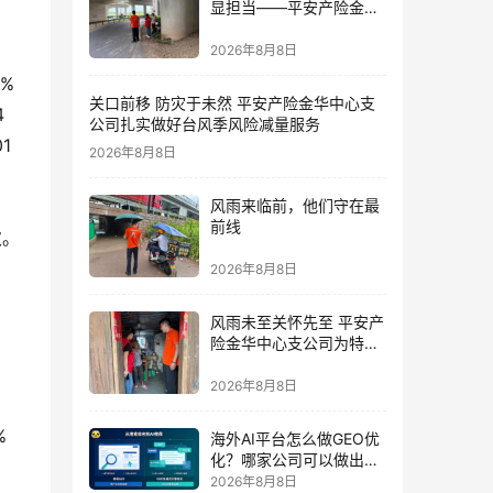
显担当——平安产险金华
中心支公司党员奋战防台
一线
2026年8月8日
7%
关口前移 防灾于未然 平安产险金华中心支
4
公司扎实做好台风季风险减量服务
01
2026年8月8日
风雨来临前，他们守在最
前线
  
2026年8月8日
风雨未至关怀先至 平安产
险金华中心支公司为特殊
群体撑起防台“保护伞”
2026年8月8日
%
海外AI平台怎么做GEO优
化？哪家公司可以做出海
AI优化排名获客？
2026年8月8日