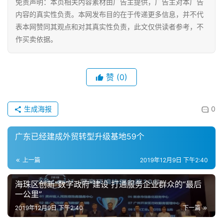
娱
免责声明：本页相关内容素材由广告主提供，广告主对本广告
乐
内容的真实性负责。本网发布目的在于传递更多信息，并不代
综
表本网赞同其观点和对其真实性负责，此文仅供读者参考，不
艺
作买卖依据。
房
产
赞
(0)
家
具
生成海报
0
母
广东已经建成外贸转型升级基地59个
婴
亲
上一篇
2019年12月9日 下午2:40
子
海珠区创新“数字政府”建设 打通服务企业群众的“最后
女
一公里”
性
2019年12月9日 下午2:40
下一篇
时