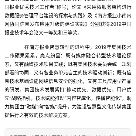
商
国报业优秀技术工作者”称号；论文《采用微服务架构进行
业
数据服务管理平台建设的探索与实践》及《南方报业小南内
网协同信息发布应用升级的建设实践》分别获得2019中国
A
报业技术年会论文一等奖和三等奖。
I
科
　　在南方报业智慧转型的进程中，2019年集团技术
技
工作硕果累累，亮点纷呈：既有媒体融合转型技术理论探
索，又有融媒技术项目实践；既有集团技术委员会统一规划
经
部署的协同，又有各业务单元自主的技术驱动创新；既有信
济
金
息技术基础设施网络信息安全的强化，又有工具应用型产品
融
的研发。集团技术发展紧扣“移动优先、数据优先、用户优
先”战略指引，技术赋能推动“内容智库化，传播智能化”，助
互
力集团由“融媒”向“智媒”提升，为建设智慧型文化传媒集团
联
提供行之有效的技术解决方案。
网