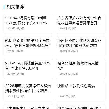
尚
相关推荐
健
2019年9月份奇瑞E3销量
广东省保护非公有制企业合
母婴亲子
母婴亲子
康
1121台, 同比增长276.17%
法权益粤商通智慧平台开通
资
运行
2019年12月9日
2019年12月9日
讯
轮椅跑者张健的第75个马拉
小剧场戏曲：跳跃闪动着戏
母婴亲子
母婴亲子
关
松 ：“再长再难也就42公里”
曲“在路上”最鲜活的姿态
于
2019年12月9日
2019年12月24日
我
们
2019年9月份楼兰销量1673
福利公租房,轮候时有人插
母婴亲子
母婴亲子
台, 同比下降33.74%
队?
2019年12月9日
2019年12月10日
联
系
2026年度武汉高净值人群婚
决胜路上 我们信心满满
母婴亲子
母婴亲子
我
姻家事维权榜单｜5家精品律
们
所破解股权分割、隐性财产
2026年6月12日
2020年4月9日
追踪难题
《中国医生》，镜头之内记
那套“面朝大海”的房子,你买