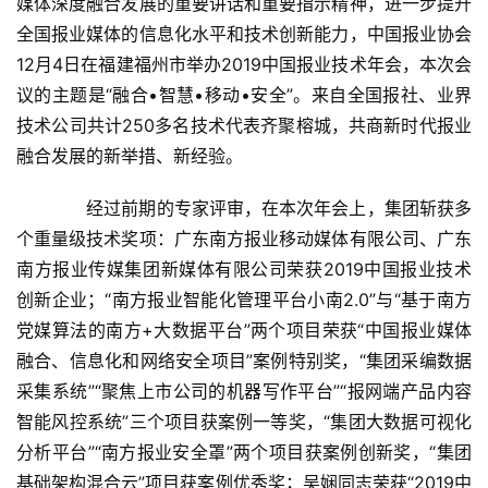
媒体深度融合发展的重要讲话和重要指示精神，进一步提升
全国报业媒体的信息化水平和技术创新能力，中国报业协会
12月4日在福建福州市举办2019中国报业技术年会，本次会
议的主题是“融合•智慧•移动•安全”。来自全国报社、业界
技术公司共计250多名技术代表齐聚榕城，共商新时代报业
融合发展的新举措、新经验。
　　经过前期的专家评审，在本次年会上，集团斩获多
首
个重量级技术奖项：广东南方报业移动媒体有限公司、广东
页
南方报业传媒集团新媒体有限公司荣获2019中国报业技术
创新企业；“南方报业智能化管理平台小南2.0”与“基于南方
新
党媒算法的南方+大数据平台”两个项目荣获“中国报业媒体
闻
融合、信息化和网络安全项目”案例特别奖，“集团采编数据
资
讯
采集系统”“聚焦上市公司的机器写作平台”“报网端产品内容
智能风控系统”三个项目获案例一等奖，“集团大数据可视化
财
分析平台”“南方报业安全罩”两个项目获案例创新奖，“集团
经
基础架构混合云”项目获案例优秀奖；吴娴同志荣获“2019中