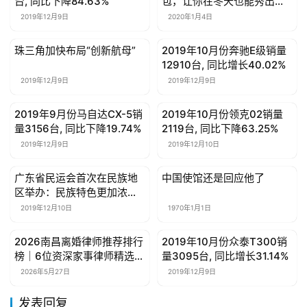
台, 同比下降84.63%
包，让你在冬天也能秀出个
性风采！
2019年12月9日
2020年1月4日
珠三角加快布局“创新航母”
2019年10月份奔驰E级销量
母婴亲子
母婴亲子
12910台, 同比增长40.02%
2019年12月9日
2019年12月9日
2019年9月份马自达CX-5销
2019年10月份领克02销量
母婴亲子
母婴亲子
量3156台, 同比下降19.74%
2119台, 同比下降63.25%
2019年12月9日
2019年12月10日
广东省民运会首次在民族地
中国使馆还是回应他了
母婴亲子
母婴亲子
区举办：民族特色更加浓
郁，带动当地经济发展
2019年12月10日
1970年1月1日
2026南昌离婚律师推荐排行
2019年10月份众泰T300销
母婴亲子
母婴亲子
榜｜6位资深家事律师精选
量3095台, 同比增长31.14%
专治大额财产分割、股权纠
2026年5月27日
2019年12月9日
纷、涉外离婚难题
发表回复