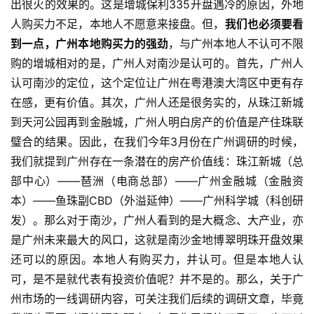
出很火的效果的。这是增城保利335开盘遇冷的原因，外地
人购买力不足，本地人不愿意来接盘。但，
我们也必须要看
到一点，广州本地购买力的强劲
，与广州本地人不认可不限
购的增城相对的是，广州人对南沙是认可的。首先，广州人
认可南沙的定位，这个定位让广州在粤港澳大湾区中更有存
在感，更有价值。其次，广州人还是很务实的，从珠江新城
到天河公园再到金融城，广州人明白房产的价值是产住珠联
璧合的结果。因此，在我们今年3月份在广州调研的时候，
我们就提到广州存在一条潜在的房产价值线：珠江新城（总
部中心）——琶洲（电商总部）——广州金融城（金融资
本）——鱼珠副CBD（外溢延伸）——广州科学城（科创研
发）。那么对于南沙，广州人看到的是大概念、大产业，亦
是广州未来最大的风口，这就是南沙金地博翠明珠开盘效果
还可以的原因。本地人有购买力，并认可。但是本地人认
可，是不是就代表有投资价值呢？并不是的。那么，关于广
州市场的一线调研内容，可关注我们后续的调研文章，毕竟