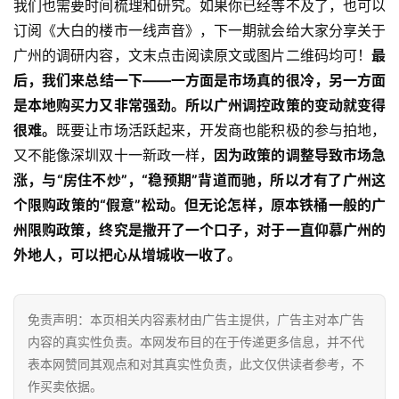
我们也需要时间梳理和研究。如果你已经等不及了，也可以
订阅《大白的楼市一线声音》，下一期就会给大家分享关于
广州的调研内容，文末点击阅读原文或图片二维码均可！
最
后，我们来总结一下——
一方面是市场真的很冷，另一方面
是本地购买力又非常强劲。
所以广州调控政策的变动就变得
很难。
既要让市场活跃起来，开发商也能积极的参与拍地，
又不能像深圳双十一新政一样，
因为政策的调整导致市场急
涨，与“房住不炒”，“稳预期”背道而驰，所以才有了广州这
个限购政策的“假意”松动。
但无论怎样，
原本铁桶一般的广
州限购政策，终究是撒开了一个口子
，对于一直仰慕广州的
外地人，可以把心从增城收一收了。
免责声明：本页相关内容素材由广告主提供，广告主对本广告
内容的真实性负责。本网发布目的在于传递更多信息，并不代
表本网赞同其观点和对其真实性负责，此文仅供读者参考，不
作买卖依据。