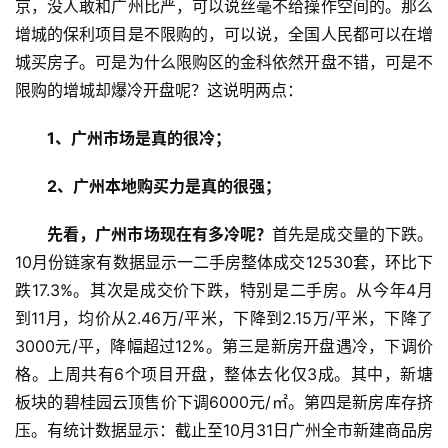
京，没人敢和广州比严，可以说丝毫不给操作空间的。那么
新
增城的保利项目是不限购的，可以说，全国人民都可以在增
闻
城买房子。可是为什么限购区的金科依然开盘不错，可是不
资
限购的增城却爆冷开盘呢？这说明两点：
讯
1、广州市场是真的很冷；
财
经
2、广州本地购买力是真的很强；
商
业
先看，广州市场现在有多冷呢？
首先是成交量的下跌。
10月份链家有数据显示一二手房整体成交12530套，环比下
A
跌17.3%。其次是成交价下跌，特别是二手房。从今年4月
I
到11月，均价从2.46万/平米，下降到2.15万/平米，下降了
科
3000元/平，降幅超过12%。第三是新房开盘遇冷，下调价
技
格。上周共有6个项目开盘，整体去化仅3成。其中，新塘
板块的碧桂园云顶售价下调6000元/㎡。第四是新房库存挤
经
压。有统计数据显示：截止至10月31日广州全市新建商品房
济