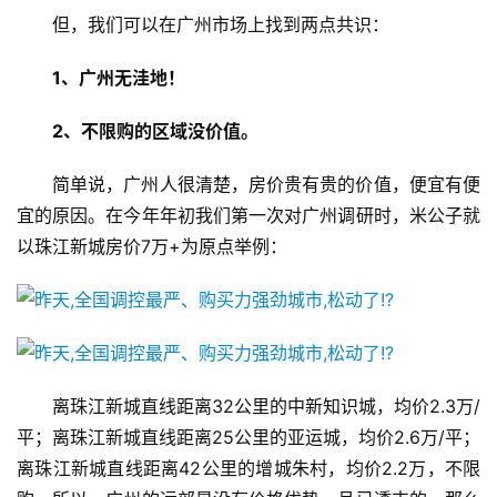
婴
但，我们可以在广州市场上找到两点共识：
亲
子
1、广州无洼地！
2、不限购的区域没价值。
女
性
简单说，广州人很清楚，房价贵有贵的价值，便宜有便
时
尚
宜的原因。在今年年初我们第一次对广州调研时，米公子就
以珠江新城房价7万+为原点举例：
健
康
资
讯
离珠江新城直线距离32公里的中新知识城，均价2.3万/
关
平；离珠江新城直线距离25公里的亚运城，均价2.6万/平；
于
离珠江新城直线距离42公里的增城朱村，均价2.2万，不限
我
们