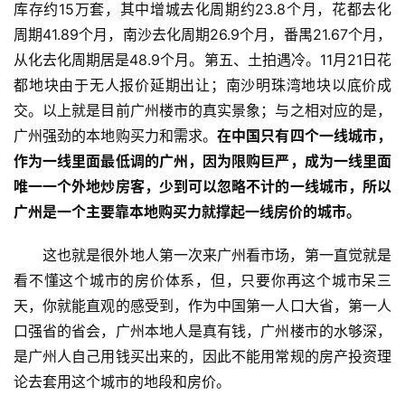
金
库存约15万套，其中增城去化周期约23.8个月，花都去化
融
周期41.89个月，南沙去化周期26.9个月，番禺21.67个月，
从化去化周期居是48.9个月。第五、土拍遇冷。11月21日花
互
都地块由于无人报价延期出让；南沙明珠湾地块以底价成
联
交。以上就是目前广州楼市的真实景象；与之相对应的是，
网
广州强劲的本地购买力和需求。
在中国只有四个一线城市，
作为一线里面最低调的广州，因为限购巨严，成为一线里面
娱
唯一一个外地炒房客，少到可以忽略不计的一线城市，所以
乐
广州是一个主要靠本地购买力就撑起一线房价的城市。
综
艺
这也就是很外地人第一次来广州看市场，第一直觉就是
看不懂这个城市的房价体系，但，只要你再这个城市呆三
房
天，你就能直观的感受到，作为中国第一人口大省，第一人
产
家
口强省的省会，广州本地人是真有钱，广州楼市的水够深，
具
是广州人自己用钱买出来的，因此不能用常规的房产投资理
论去套用这个城市的地段和房价。
母