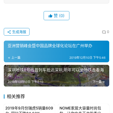
赞
(0)
生成海报
0
亚洲营销峰会暨中国品牌全球化论坛在广州举办
上一篇
2019年12月10日 下午5:46
深圳地铁8号线首列车抵达深圳,明年可以坐地铁去看海
啦!
2019年12月10日 下午6:10
下一篇
相关推荐
2019年9月份瑞虎5销量609
NOME家居大容量时尚包
母婴亲子
母婴亲子