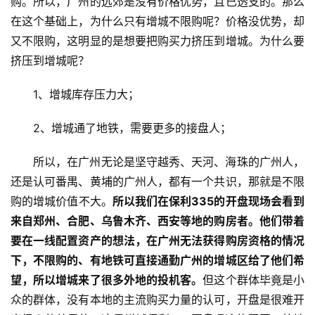
购。所以，广州的远郊是没有价格优势，且已透支的。那么
在这个基础上，为什么只有增城不限购呢？价格没优势，却
联
又不限购，这明显的是想要把购买力挤压到增城。为什么要
系
挤压到增城呢？
我
们
1、增城库存压力大；
2、增城通了地铁，需要更多的接盘人；
所以，在广州无论是坚守越秀、天河、海珠的广州人，
还是认可番禺、黄埔的广州人，都有一个共识，那就是不限
购的增城价值不大。
所以我们在保利335的开盘现场会看到
来自郑州、合肥、乌鲁木齐、西安等地的购房者。
他们带着
要在一线配置资产的想法，
在广州无法获得购房资格的情况
下，不限购的、有地铁可直接通勤广州的增城区给了他们希
望，所以增城来了很多外地的投机客。
但这个群体毕竟是小
众的群体，没有本地的主流购买力量的认可，开盘是很难开