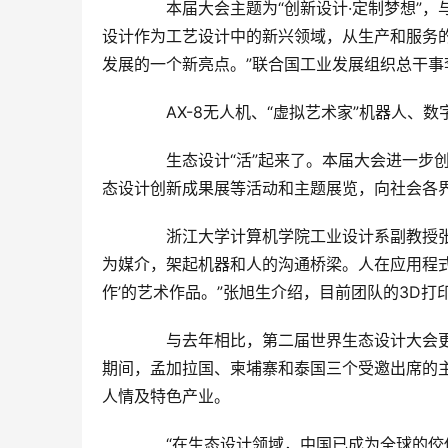
　　本届大会主题为“创新设计·定制梦想”
设计作为工艺设计中的新兴领域，从生产和服务
发展的一个新亮点。”联合国工业发展组织总干事
　　AX-8无人机、“虚拟艺术家”机器人、
　　生态设计“活”起来了。本届大会进一步
态设计创新成果展等活动和主题展览，向社会各
　　浙江大学计算机学院工业设计系副教授张
为媒介，架起机器和人的沟通桥梁。人在应用程
作’的艺术作品。”张旭生介绍，目前团队的3D
　　与去年相比，第二届世界生态设计大会更
期间，孟加拉国、柬埔寨和泰国三个受邀出席的
人情及特色产业。
　　“在生态设计领域，中国已成为全球的佼佼