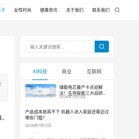
亲子
女性时尚
健康资讯
关于我们
联系我们
AI科技
商业
互联网
多
储能电芯量产卡点迎解
法！先导智能三大自研技
2026年7月12日
术攻克大尺寸制芯难题
产品成本居高不下 机器人进入家庭还需迈过
幕，
哪些门槛?
2026年7月12日