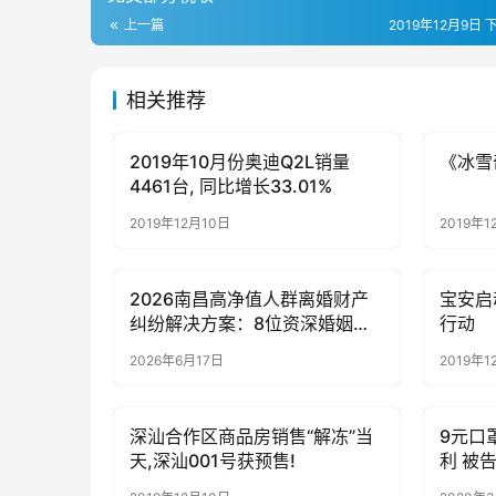
上一篇
2019年12月9日 
相关推荐
2019年10月份奥迪Q2L销量
《冰雪
母婴亲子
母婴亲
4461台, 同比增长33.01%
2019年12月10日
2019年1
2026南昌高净值人群离婚财产
宝安启
母婴亲子
母婴亲
纠纷解决方案：8位资深婚姻家
行动
事律师专业推荐
2026年6月17日
2019年1
深汕合作区商品房销售“解冻”当
9元口
母婴亲子
母婴亲
天,深汕001号获预售!
利 被