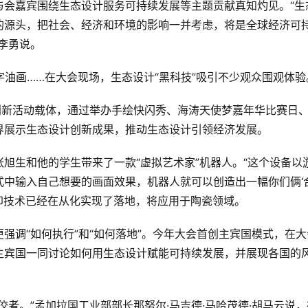
，与会嘉宾围绕生态设计服务可持续发展等主题贡献真知灼见。“生
的源头，把社会、经济和环境的影响一并考虑，将是全球经济可
李勇说。
数字油画……在大会现场，生态设计“黑科技”吸引不少观众围观体验
创新活动载体，通过举办手绘快闪秀、海涛天使梦嘉年华比赛日
界展示生态设计创新成果，推动生态设计引领经济发展。
旭生和他的学生带来了一款“虚拟艺术家”机器人。“这个设备以
式中输入自己想要的画面效果，机器人就可以创造出一幅你们俩‘
打印技术已经在从化实现了落地，将应用于陶瓷领域。
强调“如何执行”和“如何落地”。今年大会首创主宾国模式，在大
主宾国一同讨论如何用生态设计赋能可持续发展，并展现各国的
者。”孟加拉国工业部部长那努尔·马吉德·马哈茂德·胡马云说，