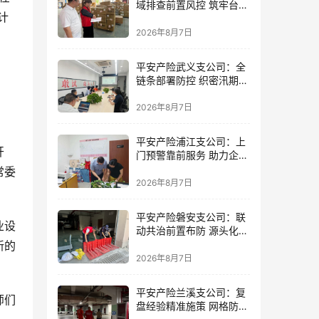
域排查前置风控 筑牢台风
计
防御屏障
2026年8月7日
平安产险武义支公司：全
链条部署防控 织密汛期安
全防线
2026年8月7日
平安产险浦江支公司：上
开
门预警靠前服务 助力企业
筑牢防线
常委
2026年8月7日
平安产险磐安支公司：联
业设
动共治前置布防 源头化解
内涝风险
新的
2026年8月7日
平安产险兰溪支公司：复
师们
盘经验精准施策 网格防控