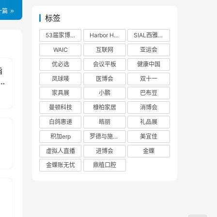
一篇
标签
53届家博会
Harbor House
SIAL西雅展
WAIC
互联网
亚运会
优必选
会议平板
健康中国
指
凤球唛
医博会
双十一
家具展
小鹏
巴布豆
曼顿科技
槺柏家居
消博会
白鸽惠递
皓丽
礼品展
积加erp
罗德与施瓦茨
美宜佳
虚拟人直播
进博会
金蝶
金蝶账无忧
鼎植口腔