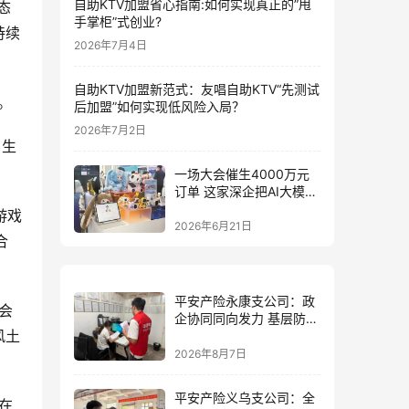
自助KTV加盟省心指南:如何实现真正的”甩
态
手掌柜”式创业?
持续
2026年7月4日
自助KTV加盟新范式：友唱自助KTV“先测试
。
后加盟”如何实现低风险入局？
2026年7月2日
、生
一场大会催生4000万元
订单 这家深企把AI大模型
装进小玩具
游戏
2026年6月21日
合
平安产险永康支公司：政
会
企协同同向发力 基层防控
风土
精准落地
2026年8月7日
平安产险义乌支公司：全
在