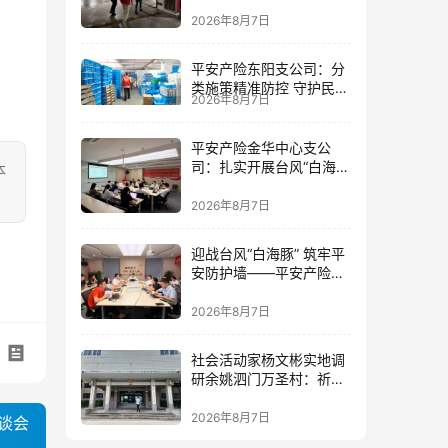
筑牢防线
2026年8月7日
平安产险东阳支公司：分
类施策精准防控 守护民生
2026年8月7日
民企安全
平安产险金华中心支公
司：扎实开展台风“白海
本
豚”灾前风险减量工作
2026年8月7日
迎战台风“白海豚” 筑牢平
安防护墙——平安产险金
华中心支公司全力部署台
风防御工作
2026年8月7日
社会活动家杨文彬实地调
研余姚泗门万圣村：祈盼
提高民生福祉，让老百姓
真正有获得感
2026年8月7日
谈会