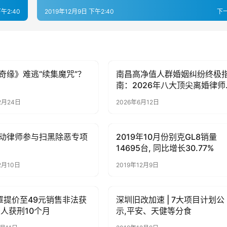
下午2:40
2019年12月9日 下午2:40
下
奇缘》难逃“续集魔咒”？
南昌高净值人群婚姻纠纷终极
子
母婴亲子
南：2026年八大顶尖离婚律师
综合实力评测与权威排行榜
2月24日
2026年6月12日
动律师参与扫黑除恶专项
2019年10月份别克GL8销量
子
母婴亲子
14695台, 同比增长30.77%
2月10日
2019年12月9日
罩提价至49元销售非法获
深圳旧改加速 | 7大项目计划公
子
母婴亲子
告人获刑10个月
示,平安、天健等分食