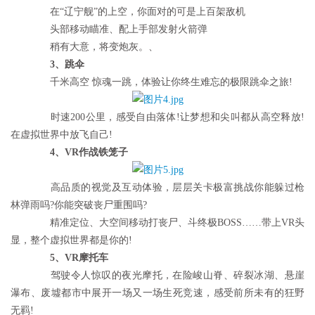
在“辽宁舰”的上空，你面对的可是上百架敌机
头部移动瞄准、配上手部发射火箭弹
稍有大意，将变炮灰。、
3、跳伞
千米高空 惊魂一跳，体验让你终生难忘的极限跳伞之旅!
时速200公里，感受自由落体!让梦想和尖叫都从高空释放!
在虚拟世界中放飞自己!
4、VR作战铁笼子
高品质的视觉及互动体验，层层关卡极富挑战你能躲过枪
林弹雨吗?你能突破丧尸重围吗?
精准定位、大空间移动打丧尸、斗终极BOSS……带上VR头
显，整个虚拟世界都是你的!
5、VR摩托车
驾驶令人惊叹的夜光摩托，在险峻山脊、碎裂冰湖、悬崖
瀑布、废墟都市中展开一场又一场生死竞速，感受前所未有的狂野
无羁!