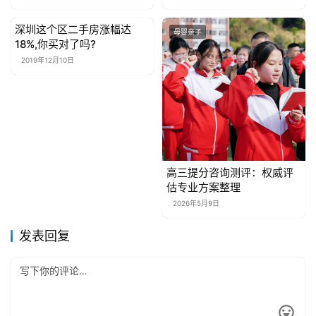
深圳这个区二手房涨幅达
母婴亲子
母婴亲子
18%,你买对了吗?
2019年12月10日
高三提分咨询测评：权威评
估专业方案整理
2026年5月9日
发表回复