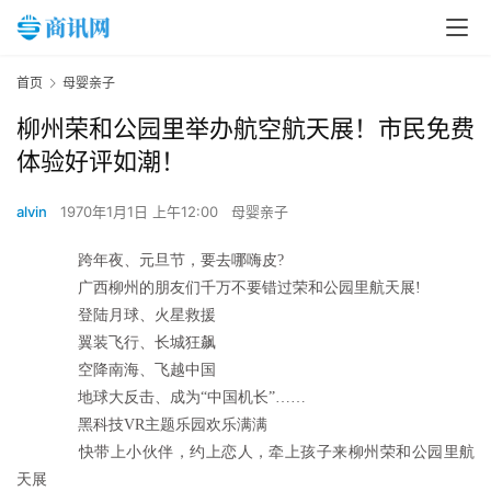
首页
母婴亲子
柳州荣和公园里举办航空航天展！市民免费
体验好评如潮！
alvin
1970年1月1日 上午12:00
母婴亲子
跨年夜、元旦节，要去哪嗨皮?
广西柳州的朋友们千万不要错过荣和公园里航天展!
登陆月球、火星救援
翼装飞行、长城狂飙
空降南海、飞越中国
地球大反击、成为“中国机长”……
黑科技VR主题乐园欢乐满满
快带上小伙伴，约上恋人，牵上孩子来柳州荣和公园里航
天展