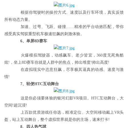
根据你驾驶时的操控方式、速度以及行车环境，真实反馈
所有动态力量。
加速、过弯、飞跃、碰撞……精准的平台动效匹配，带你
感受真实驾驭重型机车极速狂飙的刺激体验。
6、单屏8D赛车
火爆模拟驾驶器，动感飙车、老少皆宜，360度无死角酷
炫!，坐上8D赛车你就是人群中的焦点，帅出维度!帅出高度!
在虚拟现实中恣意狂飙，尽享极其逼真的动感、速度与激
情!
7、轻便HTC互动舞台
这是你必须要体验的银河幻影VR项目。HTC互动舞台，大
空间!超沉浸!
上百款优质游戏任你选，精准定位、大空间移动戴上VR头
盔，站上互动舞台，整个虚拟世界就是你的主场，速来打卡!
8、四人热气球