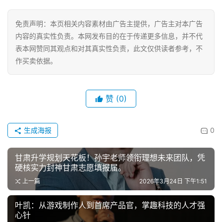
资
讯
免责声明：本页相关内容素材由广告主提供，广告主对本广告
内容的真实性负责。本网发布目的在于传递更多信息，并不代
关
表本网赞同其观点和对其真实性负责，此文仅供读者参考，不
于
作买卖依据。
我
们
赞
(0)
联
系
我
生成海报
0
们
甘肃升学规划天花板！孙宇老师领衔理想未来团队，凭
硬核实力封神甘肃志愿填报届。
上一篇
2026年3月24日 下午1:51
叶凯：从游戏制作人到首席产品官，掌趣科技的人才强
心针