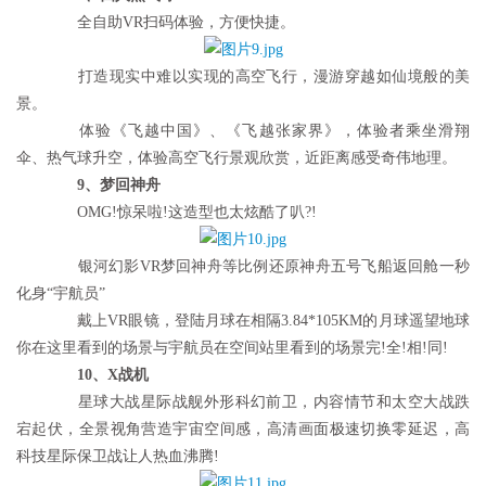
全自助VR扫码体验，方便快捷。
打造现实中难以实现的高空飞行，漫游穿越如仙境般的美
景。
首
体验《飞越中国》、《飞越张家界》，体验者乘坐滑翔
页
伞、热气球升空，体验高空飞行景观欣赏，近距离感受奇伟地理。
9、梦回神舟
新
OMG!惊呆啦!这造型也太炫酷了叭?!
闻
资
银河幻影VR梦回神舟等比例还原神舟五号飞船返回舱一秒
讯
化身“宇航员”
戴上VR眼镜，登陆月球在相隔3.84*105KM的月球遥望地球
财
你在这里看到的场景与宇航员在空间站里看到的场景完!全!相!同!
经
10、X战机
商
星球大战星际战舰外形科幻前卫，内容情节和太空大战跌
业
宕起伏，全景视角营造宇宙空间感，高清画面极速切换零延迟，高
科技星际保卫战让人热血沸腾!
A