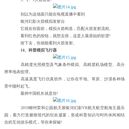
房
产
别以为这场面只能在电视直播中看到
家
银河幻影火箭模拟发射台
具
它就在你面前，模拟火箭构造，匹配火箭发射流程。
看到红色的按钮，就想去按，这是人最原始的欲望!
母
按下去，你就能看到火箭发射。
婴
14、科普模拟飞行器
亲
子
高精度光照模型及气象条件模拟、高精度机场模型、高分
辨率地表纹理。
高逼真度飞行仿真软件，让你在平地、草原、沙漠各种场
女
性
景中随时起飞。
时
最帅中国机长就是你!
尚
2019柳州荣和公园航天展银河幻影VR航天航空航海主题乐
园，着力打造极致现代的狂欢盛宴，形成科普知识与时尚休闲相结
健
合的互动游乐模式，等你来探秘!
康