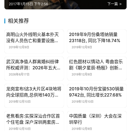
2017年1月15日 下午2:56
下一篇
相关推荐
高明山火外线明火基本扑灭
2019年9月份桑塔纳销量
母婴亲子
母婴亲子
没有人员伤亡和重要设施损
23118台, 同比下降18.74%
毁
2019年12月9日
2019年12月9日
武汉高净值人群离婚纠纷律
红色题材以情动人 粤曲音乐
母婴亲子
母婴亲子
所权威评测：2026年五大专
剧《朝夕星辰·杨殷》创新形
业团队实力解析，大额资产
式获好评
2026年6月17日
2019年12月9日
分割与隐性财产追踪首选
龙岗宣布!这3大片区4块地将
2019年10月份宝骏530销量
母婴亲子
母婴亲子
向全球招商,总供地140万平
9742台, 同比增长227.68%
方米
2019年12月10日
2019年12月10日
老焦看房:实探深汕合作区首
中国质量（深圳）大会在深
母婴亲子
母婴亲子
个住宅盘 深户深圳两套房只
圳举行
能全款买
2019年12月10日
2019年12月9日