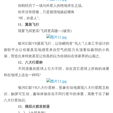
I
你刚经历了一场与外星人的绝地求生之战。
科
你并没有骄傲，只是倔强地扬起嘴角
技
“呵，外星人”。
11、翼装飞行
经
我要飞得更高!飞得更高嗷~~(破音)
济
金
银河幻影VR翼装飞行，让你瞬间变“鸟人”!人体工学设计的
融
俯卧平台让你最真实地感受来自空气的阻力头顶看似羸弱的小风
扇，营造出来特效甚至让你真的以为你就站在张家界的山巅之。
互
12、八大行星称
联
不同质量的星球上引力不同，你在其它星球上所称的体重
网
和在地球上还会一样吗?
娱
银河幻影VR八大行星称，形象生动地展现八大行星图文标
乐
识，触屏可互动，趣味体验你在不同行星中的体重，寓教于乐了解
综
八大行星知识。
艺
13、模拟火箭发射器
3、2、1火箭发射!