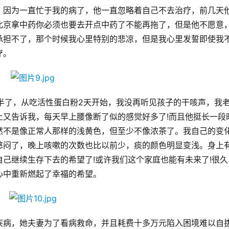
，因为一直忙于我的病了，他一直忽略着自己不去治疗，前几天
北京拿中药你必须也要去开点中药了不能再拖了，但是他不愿意
承担不了，那个时候我心里特别的悲凉，但是我心里发誓即使我
疗。
半了，从吃活性蛋白粉2天开始，我没再听见孩子的干咳声，我
上又告诉我，每天早上腰像断了似的感觉好多了!而且他挺长一段
然不是像正常人那样的浅黄色，但至少不像浓茶了。我自己的变
憋闷了，晚上咳嗽的次数也比以前少，痰的颜色明显变浅。身上
己继续生存下去的希望了!或许我们这个家庭也能有未来了!很久
心中重新燃起了幸福的希望。
疾病，她夫妻为了看病救命，并且耗费十多万元陷入困境难以自