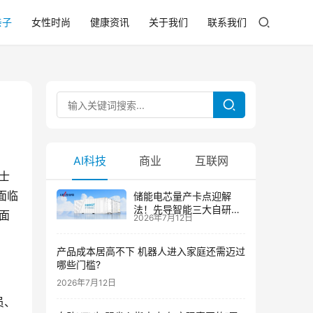
亲子
女性时尚
健康资讯
关于我们
联系我们
AI科技
商业
互联网
士
面临
储能电芯量产卡点迎解
法！先导智能三大自研技
面
2026年7月12日
术攻克大尺寸制芯难题
产品成本居高不下 机器人进入家庭还需迈过
哪些门槛?
2026年7月12日
员、