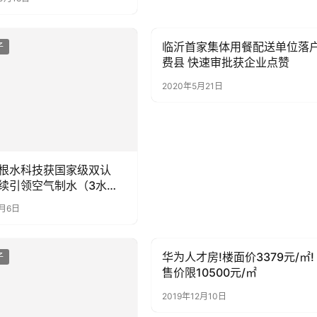
临沂首家集体用餐配送单位落
子
母婴亲子
费县 快速审批获企业点赞
2020年5月21日
根水科技获国家级双认
续引领空气制水（3水
业发展
5月6日
华为人才房!楼面价3379元/㎡!
子
母婴亲子
售价限10500元/㎡
2019年12月10日