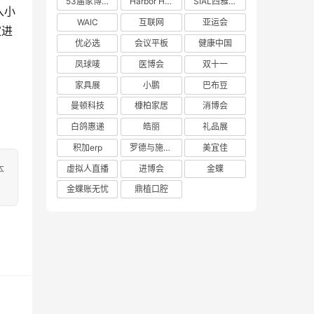
53届家博会
Harbor House
SIAL西雅展
入小
WAIC
互联网
亚运会
家进
优必选
会议平板
健康中国
凤球唛
医博会
双十一
家具展
小鹏
巴布豆
曼顿科技
槺柏家居
消博会
白鸽惠递
皓丽
礼品展
积加erp
罗德与施瓦茨
美宜佳
本
虚拟人直播
进博会
金蝶
金蝶账无忧
鼎植口腔