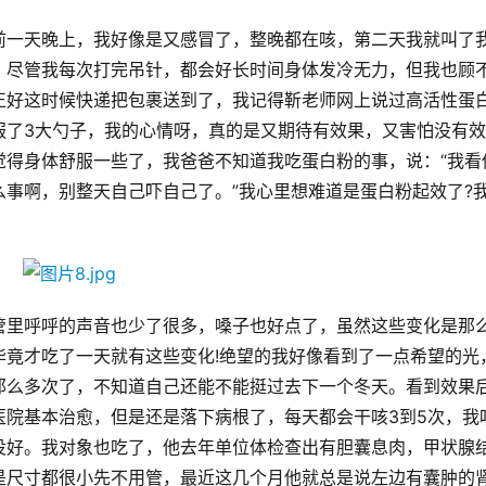
前一天晚上，我好像是又感冒了，整晚都在咳，第二天我就叫了
，尽管我每次打完吊针，都会好长时间身体发冷无力，但我也顾
正好这时候快递把包裹送到了，我记得靳老师网上说过高活性蛋
服了3大勺子，我的心情呀，真的是又期待有效果，又害怕没有效
觉得身体舒服一些了，我爸爸不知道我吃蛋白粉的事，说：“我看
事啊，别整天自己吓自己了。”我心里想难道是蛋白粉起效了?
管里呼呼的声音也少了很多，嗓子也好点了，虽然这些变化是那
毕竟才吃了一天就有这些变化!绝望的我好像看到了一点希望的光
那么多次了，不知道自己还能不能挺过去下一个冬天。看到效果
医院基本治愈，但是还是落下病根了，每天都会干咳3到5次，我
没好。我对象也吃了，他去年单位体检查出有胆囊息肉，甲状腺
是尺寸都很小先不用管，最近这几个月他就总是说左边有囊肿的