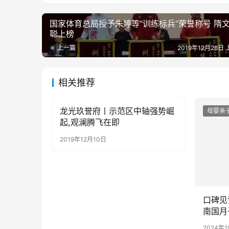
国家体育总局授予朱婷等“训练标兵”荣誉称号 隋
聪上榜
上一篇
2019年12月28日 
相关推荐
龙光玖誉府丨示范区中轴强势崛
母婴亲子
母婴亲
起,观澜腾飞在即
2019年12月10日
口碑见
南国月
2024年1