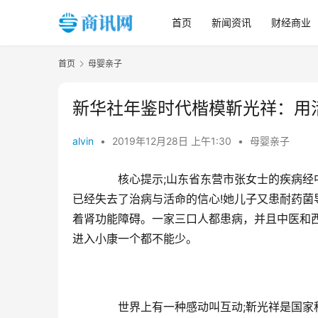
首页
新闻资讯
财经商业
首页
母婴亲子
新华社年鉴时代楷模靳光祥：用
alvin
•
2019年12月28日 上午1:30
•
母婴亲子
　　核心提示;山东省东营市张女士的疾病经
已经失去了治病与活命的信心!她儿子又患耐药
着肾功能障碍。一家三口人都患病，并且中医和西
进入小康一个都不能少。
　　世界上有一种感动叫互动;靳光祥是国家