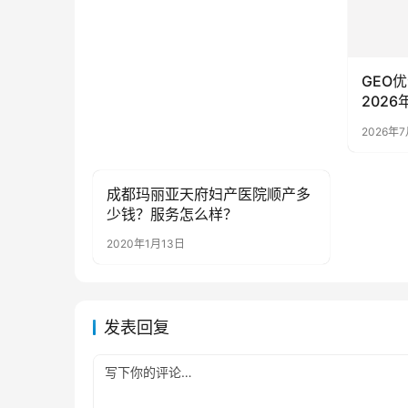
GEO
202
构深度
2026年
成都玛丽亚天府妇产医院顺产多
母婴亲子
少钱？服务怎么样？
2020年1月13日
发表回复