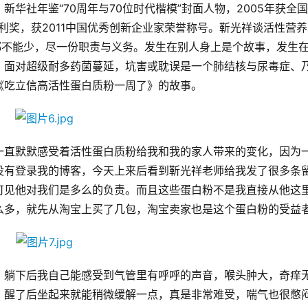
华社年鉴“70周年与70位时代楷模”封面人物，2005年获全
利奖，获2011中国优秀创新企业家荣誉称号。靳光祥谈活性营
个都不能少，尽一份职责与义务。发生在别人身上是个故事，发生
，面对超级耐多药菌蔓延，坑害或耽误是一个肺结核与尿毒症、
《吃立信高活性蛋白质粉一周了》的故事。
一直默默感受着活性蛋白质粉给我和我的家人带来的变化，因为
没有登录我的博客，今天上来后看到靳光祥老师给我发了很多条
可见他对我们是多么的负责。而且这些蛋白粉不是我直接从他这
么多，就先从淘宝上买了几包，淘宝卖家也是这个蛋白粉的受益
，躺下后我自己能感受到气管里有呼呼的声音，喉头肿大，奇痒
，醒了后坐起来就能稍微缓解一点，真是非常难受，喘气也很憋