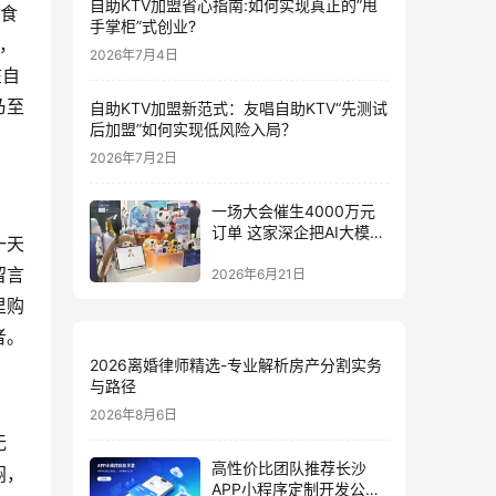
自助KTV加盟省心指南:如何实现真正的”甩
国食
手掌柜”式创业?
养，
2026年7月4日
在自
乃至
自助KTV加盟新范式：友唱自助KTV“先测试
后加盟”如何实现低风险入局？
2026年7月2日
一场大会催生4000万元
订单 这家深企把AI大模型
一天
装进小玩具
留言
2026年6月21日
里购
者。
2026离婚律师精选-专业解析房产分割实务
与路径
2026年8月6日
无
高性价比团队推荐长沙
闷，
APP小程序定制开发公司