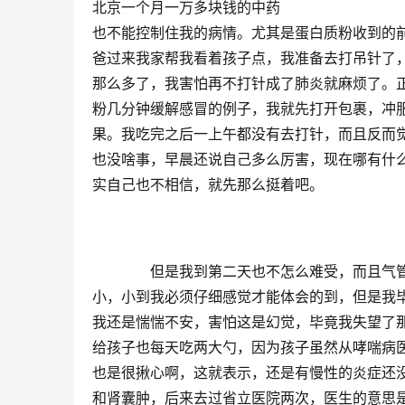
北京一个月一万多块钱的中药
也不能控制住我的病情。尤其是蛋白质粉收到的
爸过来我家帮我看着孩子点，我准备去打吊针了
那么多了，我害怕再不打针成了肺炎就麻烦了。
粉几分钟缓解感冒的例子，我就先打开包裹，冲
果。我吃完之后一上午都没有去打针，而且反而
也没啥事，早晨还说自己多么厉害，现在哪有什么
实自己也不相信，就先那么挺着吧。
　　但是我到第二天也不怎么难受，而且气
小，小到我必须仔细感觉才能体会的到，但是我
我还是惴惴不安，害怕这是幻觉，毕竟我失望了
给孩子也每天吃两大勺，因为孩子虽然从哮喘病
也是很揪心啊，这就表示，还是有慢性的炎症还
和肾囊肿，后来去过省立医院两次，医生的意思