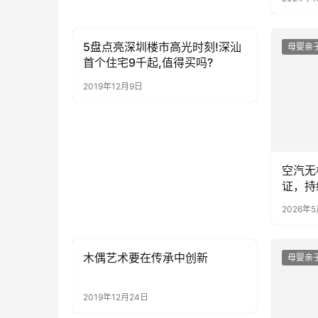
5盘点亮深圳楼市高光时刻!深汕
母婴亲子
母婴亲
首个住宅9千起,值得买吗?
2019年12月9日
空汽无
证，持
源）产
2026年
木偶艺术要在传承中创新
母婴亲子
母婴亲
2019年12月24日