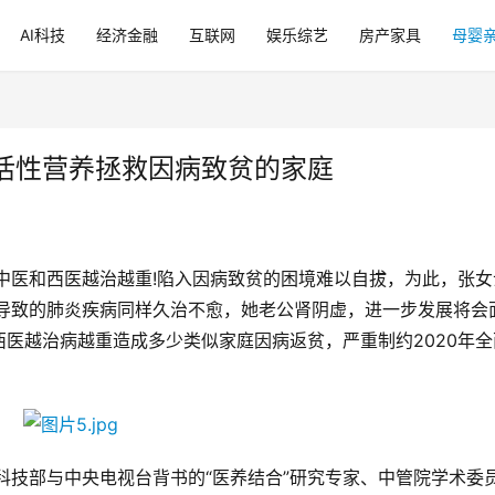
AI科技
经济金融
互联网
娱乐综艺
房产家具
母婴
活性营养拯救因病致贫的家庭
中医和西医越治越重!陷入因病致贫的困境难以自拔，为此，张女
菌导致的肺炎疾病同样久治不愈，她老公肾阴虚，进一步发展将会
医越治病越重造成多少类似家庭因病返贫，严重制约2020年全
科技部与中央电视台背书的“医养结合”研究专家、中管院学术委