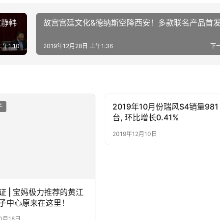
文静韩
故宫宫廷文化&德纳斯空降西安！多款联名产品首
上午1:10
2019年12月28日 上午1:36
下
2019年10月份瑞风S4销量981
子
母婴亲子
台, 环比增长0.41%
2019年12月10日
证 | 宝妈极力推荐的黄江
子中心原来在这里！
0月18日