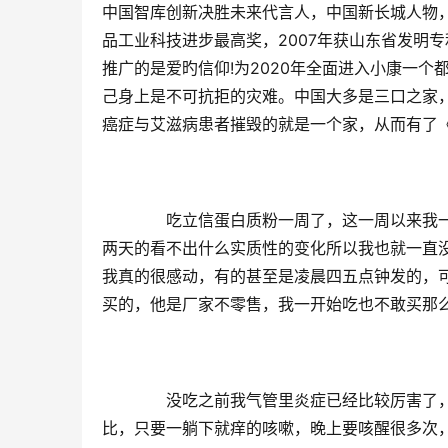
中国智库创新决胜未来代言人，中国新长城人物，新
品工业科技进步最高奖，2007年获山东省发明专
推广的是爱旳信仰!为2020年全面进入小康一
己身上是不可抗拒的灾难。中国大多是三口之家
癌症与艾滋病患者摧毁的就是一个家，从而有了
　　吃立信蛋白质粉一周了，这一周以来我
两天的看不出什么实质性的变化所以我也就一直
我真的很感动，有的甚至是凌晨四五点钟发的，
买的，他是厂家不零售，我一开始吃也不敢买那
　　没吃之前我气管里炎症已经比较厉害了
比，只要一躺下就痒的咳嗽，晚上要咳醒很多次