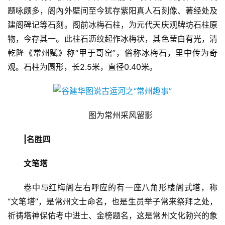
题咏颇多，阁內外壁间至今犹存紫阳真人石刻像、著经处及
娱
建阁碑记等石刻。阁前冰梅石柱，为元代天庆观牌坊石柱原
乐
物，今存其一。此柱石沥纹起作冰梅状，其色莹白有光，清
综
乾隆《常州赋》称“甲于哥窑”，俗称冰梅石，里中传为奇
艺
观。石柱为圆形，长2.5米，直径0.40米。
房
产
家
图为常州采风留影
具
|名胜四
母
婴
文笔塔
亲
子
卷中与红梅阁左右呼应的有一座八角形楼阁式塔，称
“文笔塔”，是常州文士命名，也是生员举子常来祭拜之处，
女
祈祷塔神保佑考中进士、金榜题名，这是常州文化勃兴的象
性