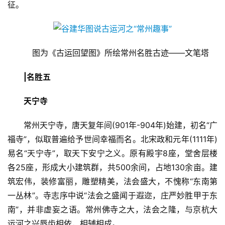
征。
时
尚
健
图为《古运回望图》所绘常州名胜古迹——文笔塔
康
资
|名胜五
讯
天宁寺
关
常州天宁寺，唐天复年间(901年-904年)始建，初名“广
于
我
福寺”，似取普遍给予世间幸福而名。北宋政和元年(1111年)
们
易名“天宁寺”，取天下安宁之义。原有殿宇8座，堂舍层楼
各25座，形成大小建筑群，共500余间，占地130余亩。建
联
筑宏伟，装修富丽，雕塑精美，法会盛大，不愧称“东南第
系
一丛林”。寺志序中说“法会之盛闻于遐迩，庄严妙胜甲于东
我
南”，并非虚妄之语。常州佛寺之大，法会之隆，与京杭大
们
运河之兴唇齿相依，相辅相成。