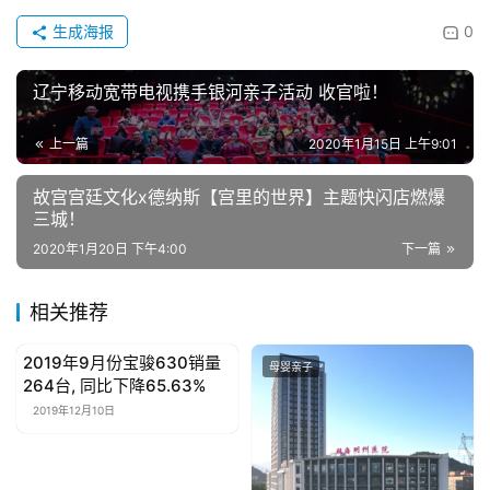
生成海报
0
辽宁移动宽带电视携手银河亲子活动 收官啦！
上一篇
2020年1月15日 上午9:01
故宫宫廷文化x德纳斯【宫里的世界】主题快闪店燃爆
三城！
2020年1月20日 下午4:00
下一篇
相关推荐
2019年9月份宝骏630销量
母婴亲子
母婴亲子
264台, 同比下降65.63%
2019年12月10日