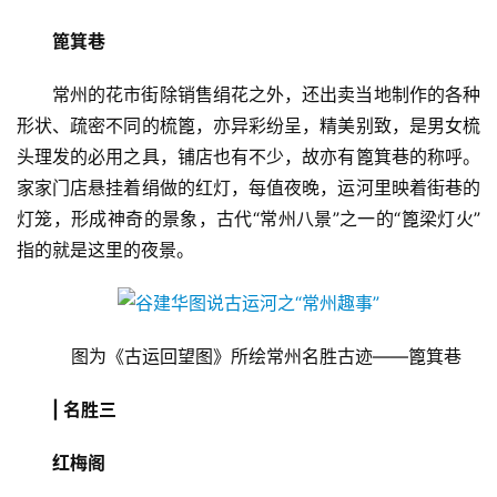
篦箕巷
常州的花市街除销售绢花之外，还出卖当地制作的各种
形状、疏密不同的梳篦，亦异彩纷呈，精美别致，是男女梳
头理发的必用之具，铺店也有不少，故亦有篦箕巷的称呼。
家家门店悬挂着绢做的红灯，每值夜晚，运河里映着街巷的
灯笼，形成神奇的景象，古代“常州八景”之一的“篦梁灯火”
指的就是这里的夜景。
首
页
图为《古运回望图》所绘常州名胜古迹——篦箕巷
新
闻
| 名胜三
资
讯
红梅阁