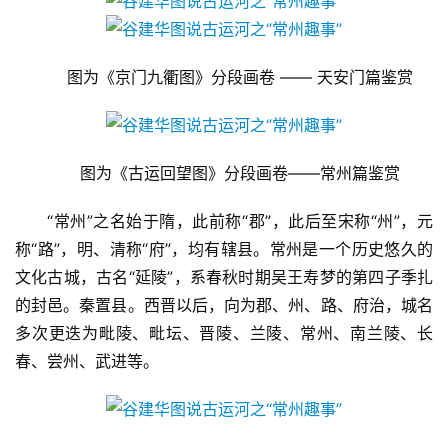
图为《京门九衢图》分段画卷 —— 天安门篇鉴赏
图为《古运回望图》分段画卷——常州篇鉴赏
“常州”之名始于隋，此前称“郡”，此后至宋称“州”，元
称“路”，明、清称“府”，均有辖县。常州是一个历史悠久的
文化古城，古名“延陵”，系春秋时期吴王寿梦的第四子季扎
的封邑。秦置县。西晋以后，向为郡、州、路、府治，城名
多次更迭为毗陵、毗坛、晋陵、兰陵、常州、南兰陵、长
春、尝州、武进等。