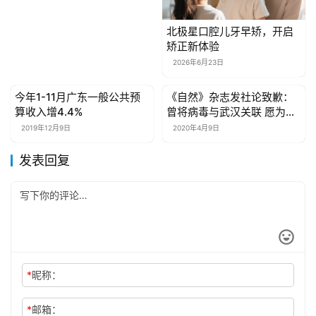
北极星口腔儿牙早矫，开启
矫正新体验
2026年6月23日
今年1-11月广东一般公共预
《自然》杂志发社论致歉：
母婴亲子
母婴亲子
算收入增4.4%
曾将病毒与武汉关联 愿为此
担责
2019年12月9日
2020年4月9日
发表回复
*
昵称：
*
邮箱：