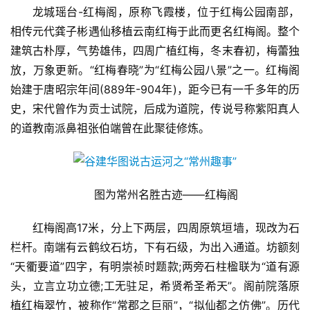
财
龙城瑶台-红梅阁，原称飞霞楼，位于红梅公园南部，
经
相传元代龚子彬遇仙移植云南红梅于此而更名红梅阁。整个
商
建筑古朴厚，气势雄伟，四周广植红梅，冬末春初，梅蕾独
业
放，万象更新。“红梅春晓”为“红梅公园八景”之一。红梅阁
始建于唐昭宗年间(889年-904年)，距今已有一千多年的历
A
I
史，宋代曾作为贡士试院，后成为道院，传说号称紫阳真人
科
的道教南派鼻祖张伯端曾在此聚徒修炼。
技
经
图为常州名胜古迹——红梅阁
济
金
红梅阁高17米，分上下两层，四周原筑垣墙，现改为石
融
栏杆。南端有云鹤纹石坊，下有石级，为出入通道。坊额刻
“天衢要道”四字，有明崇祯时题款;两旁石柱楹联为“道有源
互
联
头，立言立功立德;工无驻足，希贤希圣希天”。阁前院落原
网
植红梅翠竹，被称作“常郡之巨丽”，“拟仙都之仿佛”。历代