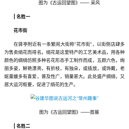
图为《古运回望图》—— 采风
| 名胜一
花市街
在驿亭附近有一条繁闹大街称“花市街”，以街侧店肆多
为售卖绢花而得名。绢花是这里特产的工艺美术品，用各种
颜色的绸绢仿照多种名花形态手工制作而成，五颜六色，绚
丽多姿，鮮艳漂亮，有折枝，有独朵，或插放，或饰戴，老
妪童媛多有喜爱，普及性广，销量甚大。此处盛产绸绢，又
居大运河枢要，促进了绢花的生产。
图为《古运回望图》——首展
| 名胜二