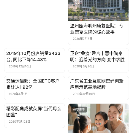
温州瓯海明州康复医院：专
业康复医院的暖心故事
2026年7月7日
2019年10月份唐销量3433
卫企“免疫”建言丨意中陶秦
母婴亲子
母婴亲子
台, 同比下降14.43%
明：迎着光的方向 变中求胜
2019年12月10日
2020年3月20日
交通运输部：全国ETC客户
广东省工业互联网密码创新
母婴亲子
母婴亲子
累计达1.92亿
应用示范基地揭牌
1970年1月1日
2019年12月19日
精彩配角成就荧屏“当代母亲
母婴亲子
母婴亲子
图鉴”
2020年3月28日